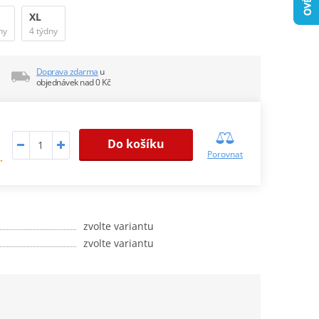
XL
ny
4 týdny
Doprava zdarma
u
objednávek nad 0 Kč
Do košíku
Porovnat
.
zvolte variantu
zvolte variantu