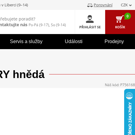
u
v Liberci (9–14)
Porovnání
CZK
0
třebujete poradit?
ntaktujte nás
Po-Pá (9-17), So (9-14)
PŘIHLÁSIT SE
KOŠÍK
Servis a služby
Události
Prodejny
RY hnědá
Náš kód:
P756168