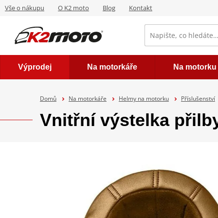
Vše o nákupu
O K2 moto
Blog
Kontakt
Výprodej
Na motorkáře
Na motorku
Domů
Na motorkáře
Helmy na motorku
Příslušenství
Vnitřní výstelka př