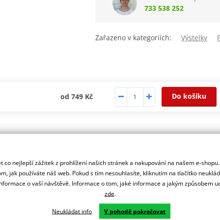
733 538 252
Zařazeno v kategoriích:
Výstelky
Do košíku
od 749 Kč
autorizovaný
r značky STORMER
 co nejlepší zážitek z prohlížení našich stránek a nakupování na našem e-shopu
m, jak používáte náš web. Pokud s tím nesouhlasíte, kliknutím na tlačítko neuklá
formace o vaší návštěvě. Informace o tom, jaké informace a jakým způsobem
zde
.
Neukládat info
V pohodě pokračovat