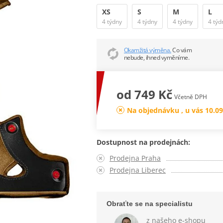
XS
S
M
L
4 týdny
4 týdny
4 týdny
4 týd
Okamžitá výměna.
Co vám
nebude, ihned vyměníme.
od 749 Kč
Včetně DPH
Na objednávku , u vás 10.09
Dostupnost na prodejnách:
Prodejna Praha
Prodejna Liberec
Obraťte se na specialistu
z našeho e-shopu