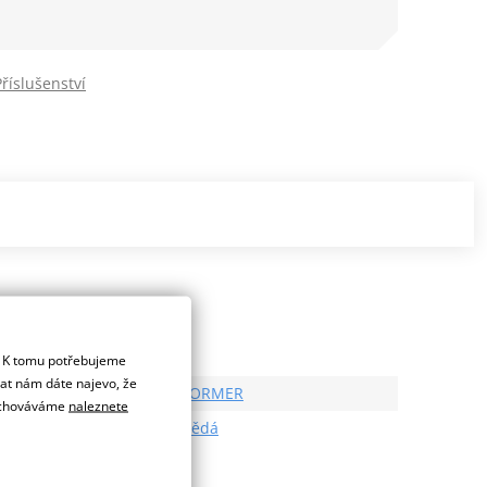
Příslušenství
. K tomu potřebujeme
dat nám dáte najevo, že
Výrobce
STORMER
 uchováváme
naleznete
Barva
hnědá