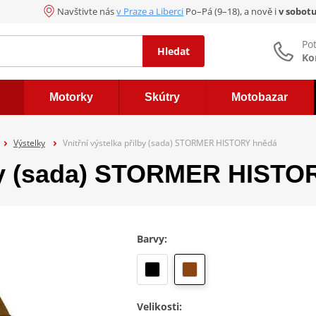
Navštivte nás
v Praze a Liberci
Po–Pá (9–18), a nově i
v sobot
Po
Hledat
Ko
Motorky
Skútry
Motobazar
Výstelky
Vnitřní výstelka přilby (sada) STORMER HISTORY hnědá
ilby (sada) STORMER HISTO
Barvy:
Velikosti: