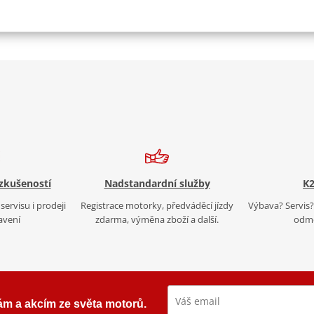
 zkušeností
Nadstandardní služby
K2
servisu i prodeji
Registrace motorky, předváděcí jízdy
Výbava? Servis? 
avení
zdarma, výměna zboží a další.
odmě
ám a akcím ze světa motorů.