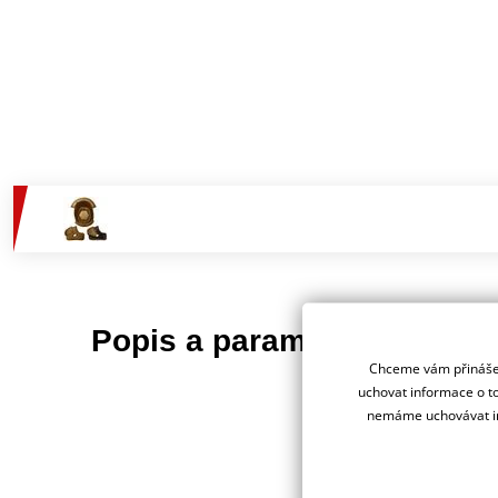
Jsme 
Popis a parametry
deale
Chceme vám přinášet
uchovat informace o to
nemáme uchovávat in