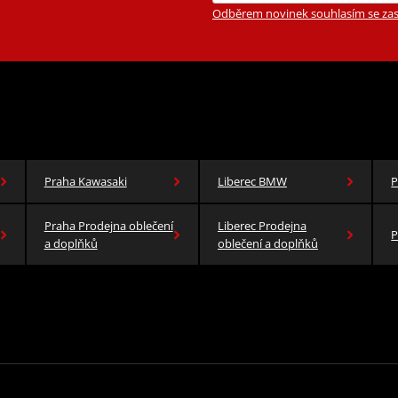
Odběrem novinek souhlasím se zas
Praha Kawasaki
Liberec BMW
P
Praha Prodejna oblečení
Liberec Prodejna
P
a doplňků
oblečení a doplňků