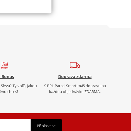
 Bonus
Doprava zdarma
Sleva? Ty volíš, jakou
S PPL Parcel Smart máš dopravu na
nu chceš!
každou objednávku ZDARMA.
Přihlásit se