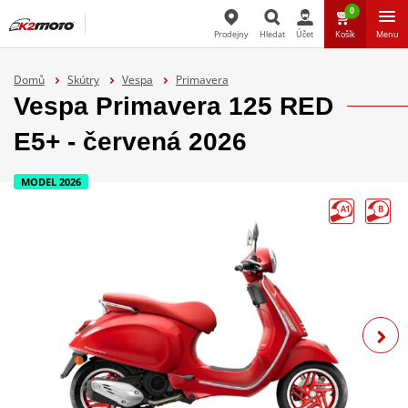
0
Prodejny
Hledat
Účet
Košík
Menu
Hledat
Domů
Skútry
Vespa
Primavera
Vespa Primavera 125 RED
E5+ - červená 2026
MODEL 2026