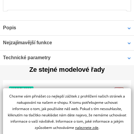
Popis
NADČASOVÁ KLASIKA
Nejzajímavější funkce
Mladá, technologicky vyspělá a ekologická: Vespa Primavera je
kultovním symbolem své doby a i dnes se prohání ulicemi
Technologie
Technické parametry
jednadvacátého století se stejnou hbitostí a dynamikou jako
původní legenda, která ve swingem nabitých šedesátých letech
Plnobarevný LCD přístrojový panel s uspořádáním informací
Ze stejné modelové řady
způsobila revoluci v městské mobilitě.
Motor
navrženým tak, aby zajišťoval maximální čitelnost za všech
podmínek. USB port v prostoru pro nohy a systém Bike Finder
zvyšují praktičnost v každodenním životě. S aplikací Vespa MIA (k
Počet válců
1
MODEL 2026
dispozici jako příslušenství) rozšiřuje konektivita zážitek z jízdy
Chceme vám přinášet co nejlepší zážitek z prohlížení našich stránek a
Typ chlazení
Vzduchem chlazený
tím, že inteligentním a intuitivním způsobem hladce integruje tvůj
nakupování na našem e-shopu. K tomu potřebujeme uchovat
smartphone a skútr, spravuje hovory a hudbu přímo z ovladačů na
Zdvihový objem
124 cm³
informace o tom, jak používáte náš web. Pokud s tím nesouhlasíte,
řídítkách a poskytuje přístup k navigaci založené na
kliknutím na tlačítko neukládat nám dáte najevo, že nemáme uchovávat
Způsob
piktogramech*, přičemž vždy zůstává věrná nezaměnitelné
Elektrický
informace o vaší návštěvě. Informace o tom, jaké informace a jakým
startování
osobnosti Vespy.
způsobem uchováváme
naleznete zde
.
Elektronické vstrřikování. Ride-by-