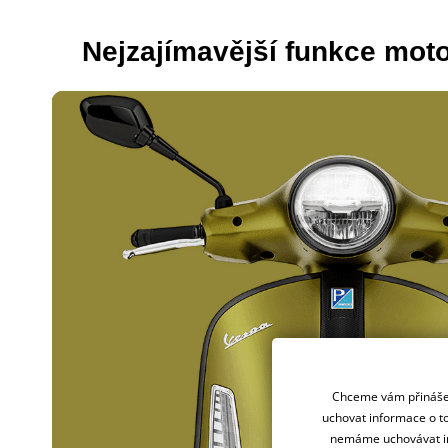
Nejzajímavější funkce
moto
Chceme vám přinášet
uchovat informace o to
nemáme uchovávat in