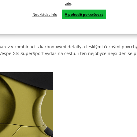
zde
.
Neukládat info
V pohodě pokračovat
rev v kombinaci s karbonovými detaily a lesklými černými povrchy
Vespě Gts SuperSport vydáš na cestu, i ten nejobyčejnější den se p