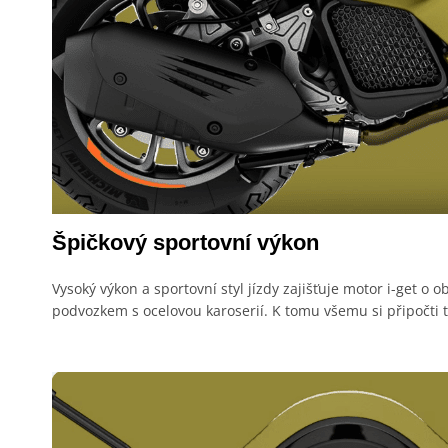
Špičkový sportovní výkon
Vysoký výkon a sportovní styl jízdy zajišťuje motor i-get 
podvozkem s ocelovou karoserií. K tomu všemu si připočti t