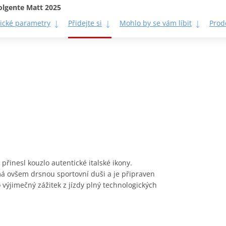
olgente Matt 2025
ické parametry
Přidejte si
Mohlo by se vám líbit
Prod
přinesl kouzlo autentické italské ikony.
á ovšem drsnou sportovní duši a je připraven
výjimečný zážitek z jízdy plný technologických