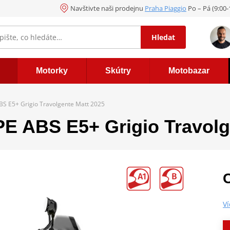
Navštivte naši prodejnu
Praha Piaggio
Po – Pá (9:00
Hledat
Motorky
Skútry
Motobazar
S E5+ Grigio Travolgente Matt 2025
E ABS E5+ Grigio Travolg
V