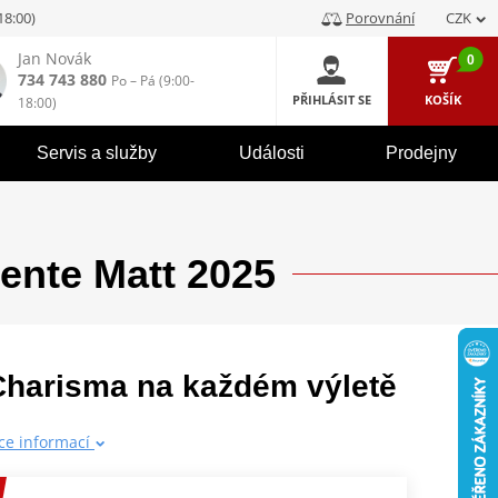
-18:00)
Porovnání
CZK
Jan Novák
0
734 743 880
Po – Pá (9:00-
PŘIHLÁSIT SE
KOŠÍK
18:00)
Servis a služby
Události
Prodejny
ente Matt 2025
Charisma na každém výletě
íce informací