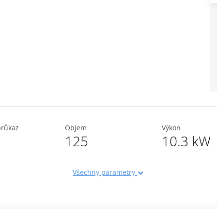
průkaz
Objem
Výkon
125
10.3 kW
Všechny parametry