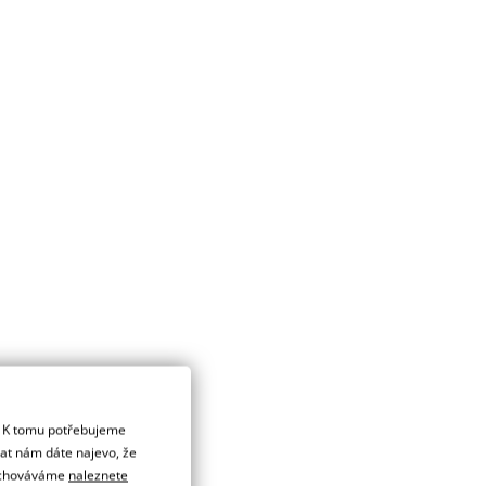
. K tomu potřebujeme
dat nám dáte najevo, že
 uchováváme
naleznete