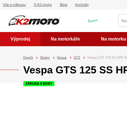
Vše o nákupu
O K2 moto
Blog
Kontakt
Výprodej
Na motorkáře
Na motorku
Domů
Skútry
Vespa
GTS
Vespa GTS 125 SS HPE AB
Vespa GTS 125 SS HP
ZÁRUKA 4 ROKY