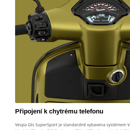
Připojení k chytrému telefonu
Vespa Gts SuperSport je standardně vybavena systémem Ves