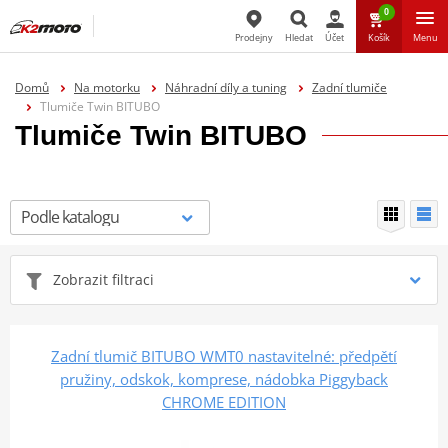
0
Prodejny
Hledat
Účet
Košík
Menu
Hledat
Domů
Na motorku
Náhradní díly a tuning
Zadní tlumiče
Tlumiče Twin BITUBO
Tlumiče Twin BITUBO
Zobrazit filtraci
Zadní tlumič BITUBO WMT0 nastavitelné: předpětí
pružiny, odskok, komprese, nádobka Piggyback
CHROME EDITION