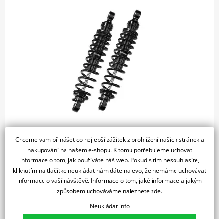
14 780 Kč
4 týdny
Chceme vám přinášet co nejlepší zážitek z prohlížení našich stránek a
nakupování na našem e-shopu. K tomu potřebujeme uchovat
Do košíku
informace o tom, jak používáte náš web. Pokud s tím nesouhlasíte,
Porovnat
kliknutím na tlačítko neukládat nám dáte najevo, že nemáme uchovávat
Zadní tlumiče TWINSHOCK s nastavitelným předpětím pružiny a
informace o vaší návštěvě. Informace o tom, jaké informace a jakým
oskokemJízda ve městě mezi výmoly a…
způsobem uchováváme
naleznete zde
.
Neukládat info