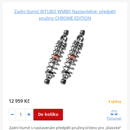
Zadní tlumič BITUBO WMB0 Nastavitelné: předpětí
pružiny CHROME EDITION
12 959 Kč
4 týdny
Do košíku
Porovnat
Zadní tlumič s nastavenám předpětí pružinyUrčeno pro „klasické“