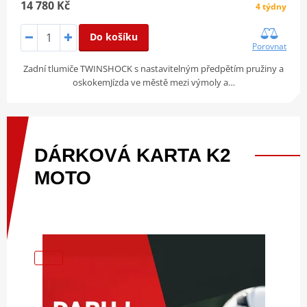
14 780 Kč
4 týdny
Do košíku
Porovnat
Zadní tlumiče TWINSHOCK s nastavitelným předpětím pružiny a
oskokemJízda ve městě mezi výmoly a…
DÁRKOVÁ
KARTA
K2
MOTO