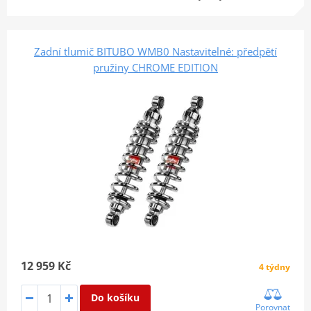
Zadní tlumič BITUBO WMB0 Nastavitelné: předpětí
pružiny CHROME EDITION
12 959 Kč
4 týdny
Do košíku
Porovnat