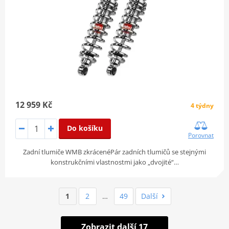
12 959 Kč
4 týdny
Do košíku
Porovnat
Zadní tlumiče WMB zkrácenéPár zadních tlumičů se stejnými
konstrukčními vlastnostmi jako „dvojité“…
1
2
…
49
Další
Zobrazit další 17