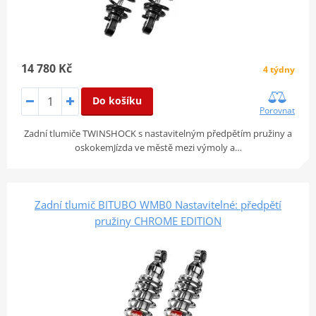
14 780 Kč
4 týdny
Do košíku
Porovnat
Zadní tlumiče TWINSHOCK s nastavitelným předpětím pružiny a
oskokemJízda ve městě mezi výmoly a…
Zadní tlumič BITUBO WMB0 Nastavitelné: předpětí
pružiny CHROME EDITION