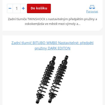
Do košíku
Porovnat
Zadní tlumiče TWINSHOCK s nastavitelným předpětím pružiny a
oskokemJízda ve městě mezi výmoly a…
Zadní tlumič BITUBO WMB0 Nastavitelné: předpětí
pružiny DARK EDITON