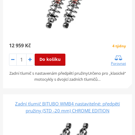
12 959 Kč
4 týdny
Do košíku
Porovnat
Zadní tlumič s nastavenám předpětí pružinyUrčeno pro „klasické“
motocykly s dvojicí zadních tlumičů…
Zadní tlumič BITUBO WMB4 nastavitelné: předpětí
pružiny (STD -20 mm) CHROME EDITION