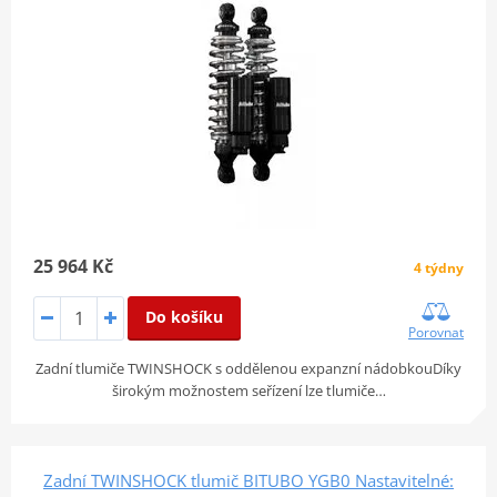
25 964 Kč
4 týdny
Do košíku
Porovnat
Zadní tlumiče TWINSHOCK s oddělenou expanzní nádobkouDíky
širokým možnostem seřízení lze tlumiče…
Zadní TWINSHOCK tlumič BITUBO YGB0 Nastavitelné: