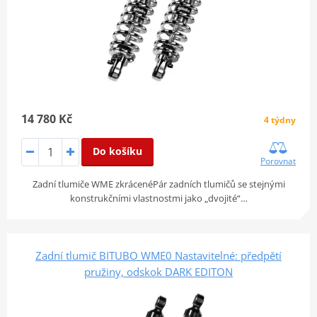
14 780 Kč
4 týdny
Do košíku
Porovnat
Zadní tlumiče WME zkrácenéPár zadních tlumičů se stejnými
konstrukčními vlastnostmi jako „dvojité“…
Zadní tlumič BITUBO WME0 Nastavitelné: předpětí
pružiny, odskok DARK EDITON