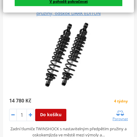
V pohodě pokračovat
Zadní tlumič BITUBO WME0 Nastavitelné: předpětí
pružiny, odskok DARK EDITON
14 780 Kč
4 týdny
Do košíku
Porovnat
Zadní tlumiče TWINSHOCK s nastavitelným předpětím pružiny a
oskokemJízda ve městě mezi výmoly a…