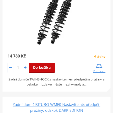
14 780 Kč
4 týdny
Do košíku
Porovnat
Zadní tlumiče TWINSHOCK s nastavitelným předpětím pružiny a
oskokemJízda ve městě mezi výmoly a…
Zadní tlumič BITUBO WME0 Nastavitelné: předpětí
pružiny, odskok DARK EDITON