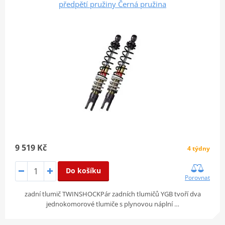
předpětí pružiny Černá pružina
9 519 Kč
4 týdny
Do košíku
Porovnat
zadní tlumič TWINSHOCKPár zadních tlumičů YGB tvoří dva
jednokomorové tlumiče s plynovou náplní …