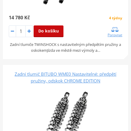
14 780 Kč
4 týdny
Do košíku
Porovnat
Zadní tlumiče TWINSHOCK s nastavitelným předpětím pružiny a
oskokemJízda ve městě mezi výmoly a…
Zadní tlumič BITUBO WME0 Nastavitelné: předpětí
pružiny, odskok CHROME EDITION