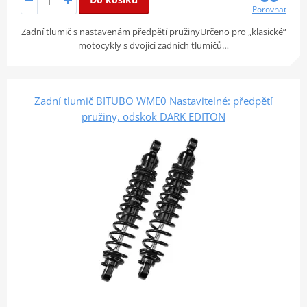
Porovnat
Zadní tlumič s nastavenám předpětí pružinyUrčeno pro „klasické“
motocykly s dvojicí zadních tlumičů…
Zadní tlumič BITUBO WME0 Nastavitelné: předpětí
pružiny, odskok DARK EDITON