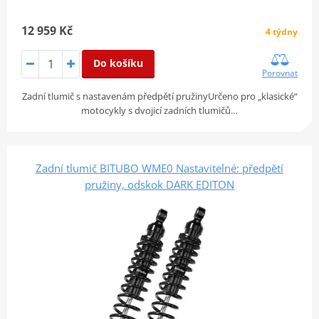
12 959 Kč
4 týdny
Do košíku
Porovnat
Zadní tlumič s nastavenám předpětí pružinyUrčeno pro „klasické“
motocykly s dvojicí zadních tlumičů…
Zadní tlumič BITUBO WME0 Nastavitelné: předpětí
pružiny, odskok DARK EDITON