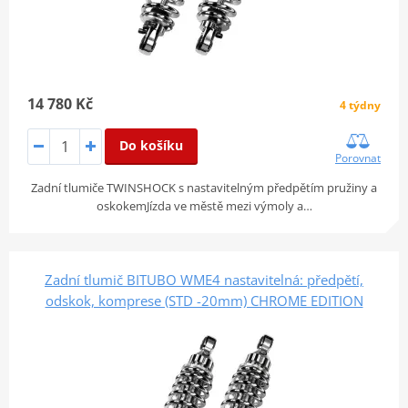
14 780 Kč
4 týdny
Do košíku
Porovnat
Zadní tlumiče TWINSHOCK s nastavitelným předpětím pružiny a
oskokemJízda ve městě mezi výmoly a…
Zadní tlumič BITUBO WME4 nastavitelná: předpětí,
odskok, komprese (STD -20mm) CHROME EDITION