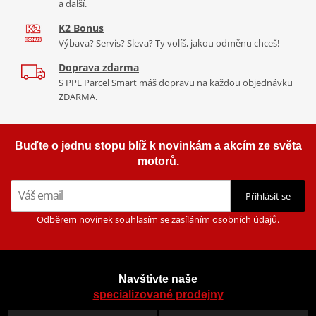
a další.
K2 Bonus
Výbava? Servis? Sleva? Ty volíš, jakou odměnu chceš!
Doprava zdarma
S PPL Parcel Smart máš dopravu na každou objednávku
ZDARMA.
Buďte o jednu stopu blíž k novinkám a akcím ze světa
motorů.
Přihlásit se
Odběrem novinek souhlasím se zasíláním osobních údajů.
Navštivte naše
specializované prodejny