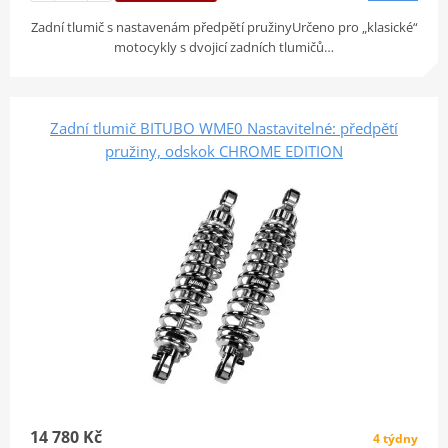
Zadní tlumič s nastavenám předpětí pružinyUrčeno pro „klasické“
motocykly s dvojicí zadních tlumičů…
Zadní tlumič BITUBO WME0 Nastavitelné: předpětí
pružiny, odskok CHROME EDITION
14 780 Kč
4 týdny