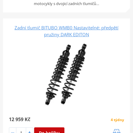
motocykly s dvojicí zadních tlumičů…
Zadní tlumič BITUBO WMB0 Nastavitelné: předpětí
pružiny DARK EDITON
12 959 Kč
4 týdny
Do košíku