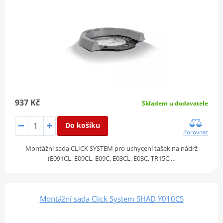
937 Kč
Skladem u dodavatele
Do košíku
Porovnat
Montážní sada CLICK SYSTEM pro uchycení tašek na nádrž
(E091CL, E09CL, E09C, E03CL, E03C, TR15C,…
Montážní sada Click System SHAD Y010CS