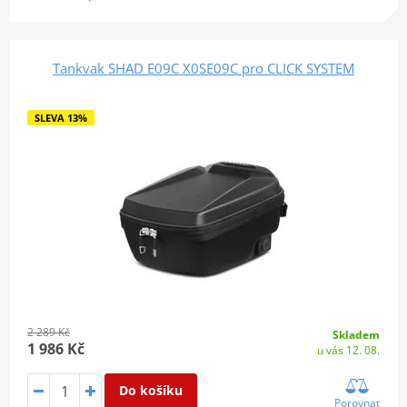
Tankvak SHAD E09C X0SE09C pro CLICK SYSTEM
SLEVA 13%
2 289 Kč
Skladem
1 986 Kč
u vás 12. 08.
Do košíku
Porovnat