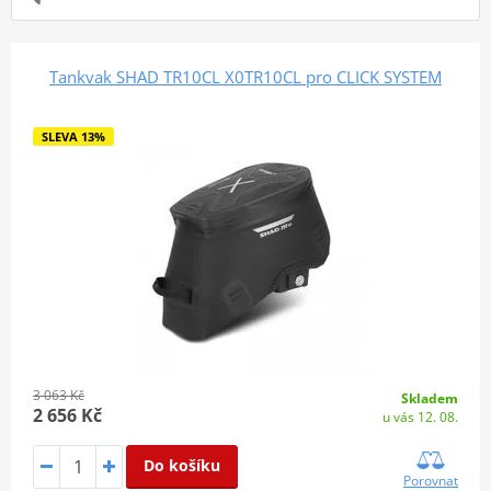
Tankvak SHAD TR10CL X0TR10CL pro CLICK SYSTEM
SLEVA 13%
3 063 Kč
Skladem
2 656 Kč
u vás 12. 08.
Do košíku
Porovnat