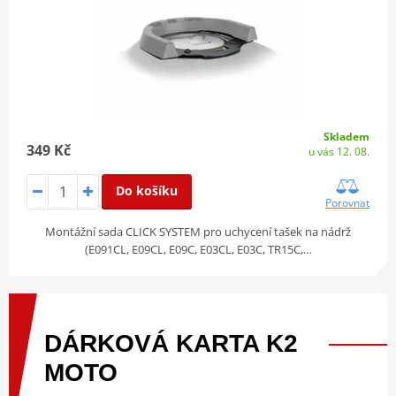
Skladem
349 Kč
u vás 12. 08.
Do košíku
Porovnat
Montážní sada CLICK SYSTEM pro uchycení tašek na nádrž
(E091CL, E09CL, E09C, E03CL, E03C, TR15C,…
DÁRKOVÁ
KARTA
K2
MOTO