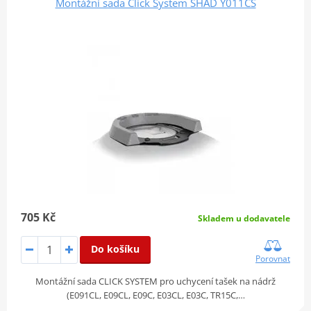
Montážní sada Click System SHAD Y011CS
705 Kč
Skladem u dodavatele
Do košíku
Porovnat
Montážní sada CLICK SYSTEM pro uchycení tašek na nádrž
(E091CL, E09CL, E09C, E03CL, E03C, TR15C,…