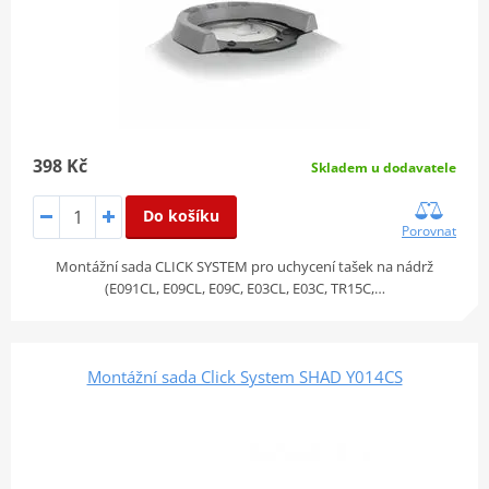
398 Kč
Skladem u dodavatele
Do košíku
Porovnat
Montážní sada CLICK SYSTEM pro uchycení tašek na nádrž
(E091CL, E09CL, E09C, E03CL, E03C, TR15C,…
Montážní sada Click System SHAD Y014CS