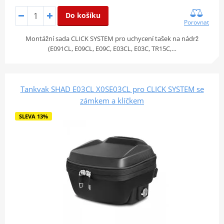
Do košíku
Porovnat
Montážní sada CLICK SYSTEM pro uchycení tašek na nádrž
(E091CL, E09CL, E09C, E03CL, E03C, TR15C,…
Tankvak SHAD E03CL X0SE03CL pro CLICK SYSTEM se
zámkem a klíčkem
SLEVA 13%