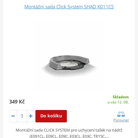
Montážní sada Click System SHAD K011CS
Skladem
349 Kč
u vás 12. 08.
Do košíku
Porovnat
Montážní sada CLICK SYSTEM pro uchycení tašek na nádrž
(E091CL, E09CL, E09C, E03CL, E03C, TR15C,…