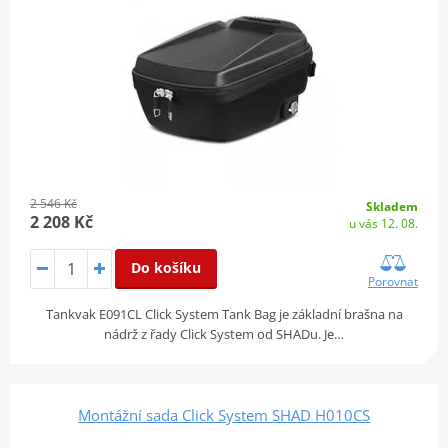
2 546 Kč
Skladem
2 208 Kč
u vás 12. 08.
Do košíku
Porovnat
Tankvak E091CL Click System Tank Bag je základní brašna na
nádrž z řady Click System od SHADu. Je…
Montážní sada Click System SHAD H010CS