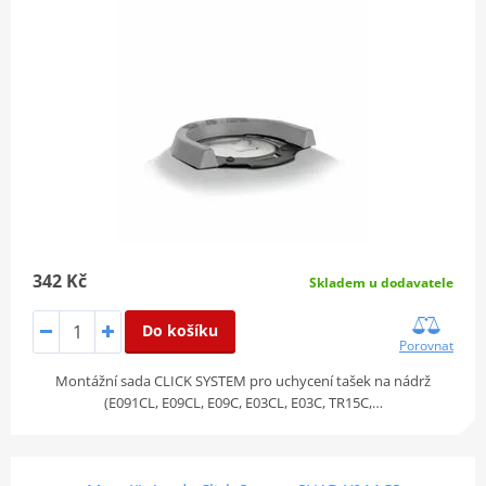
342 Kč
Skladem u dodavatele
Do košíku
Porovnat
Montážní sada CLICK SYSTEM pro uchycení tašek na nádrž
(E091CL, E09CL, E09C, E03CL, E03C, TR15C,…