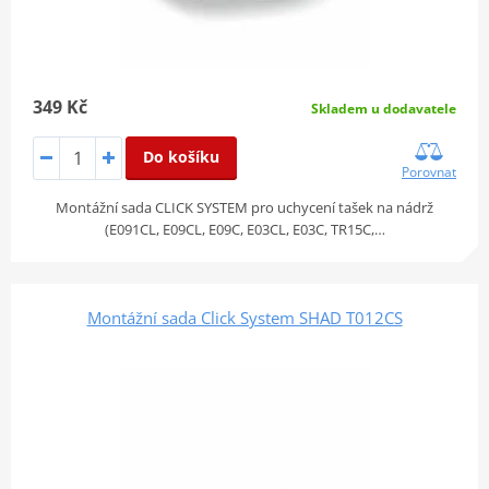
349 Kč
Skladem u dodavatele
Do košíku
Porovnat
Montážní sada CLICK SYSTEM pro uchycení tašek na nádrž
(E091CL, E09CL, E09C, E03CL, E03C, TR15C,…
Montážní sada Click System SHAD T012CS