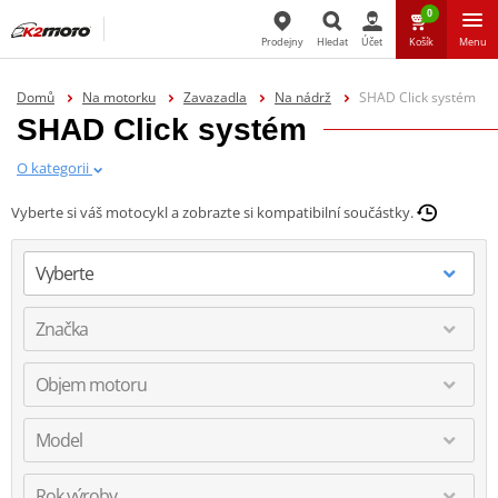
0
Prodejny
Hledat
Účet
Košík
Menu
Hledat
Domů
Na motorku
Zavazadla
Na nádrž
SHAD Click systém
SHAD Click systém
O kategorii
Vyberte si váš motocykl a zobrazte si kompatibilní součástky.