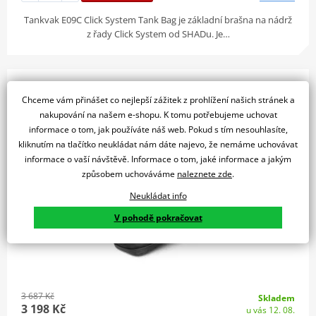
Tankvak E09C Click System Tank Bag je základní brašna na nádrž
z řady Click System od SHADu. Je…
Tankvak SHAD TR15C X0TR15C pro CLICK SYSTEM
Chceme vám přinášet co nejlepší zážitek z prohlížení našich stránek a
nakupování na našem e-shopu. K tomu potřebujeme uchovat
informace o tom, jak používáte náš web. Pokud s tím nesouhlasíte,
SLEVA 13%
kliknutím na tlačítko neukládat nám dáte najevo, že nemáme uchovávat
informace o vaší návštěvě. Informace o tom, jaké informace a jakým
způsobem uchováváme
naleznete zde
.
Neukládat info
V pohodě pokračovat
3 687 Kč
Skladem
3 198 Kč
u vás 12. 08.