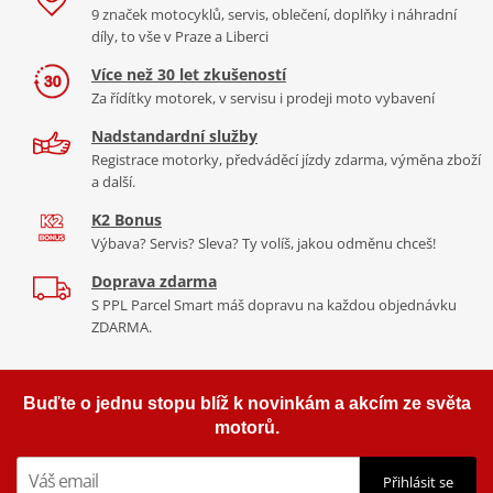
9 značek motocyklů, servis, oblečení, doplňky i náhradní
díly, to vše v Praze a Liberci
Více než 30 let zkušeností
Za řídítky motorek, v servisu i prodeji moto vybavení
Nadstandardní služby
Registrace motorky, předváděcí jízdy zdarma, výměna zboží
a další.
K2 Bonus
Výbava? Servis? Sleva? Ty volíš, jakou odměnu chceš!
Doprava zdarma
S PPL Parcel Smart máš dopravu na každou objednávku
ZDARMA.
Buďte o jednu stopu blíž k novinkám a akcím ze světa
motorů.
Přihlásit se