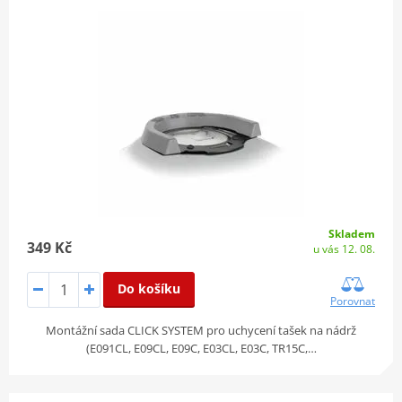
Skladem
349 Kč
u vás 12. 08.
Do košíku
Porovnat
Montážní sada CLICK SYSTEM pro uchycení tašek na nádrž
(E091CL, E09CL, E09C, E03CL, E03C, TR15C,…