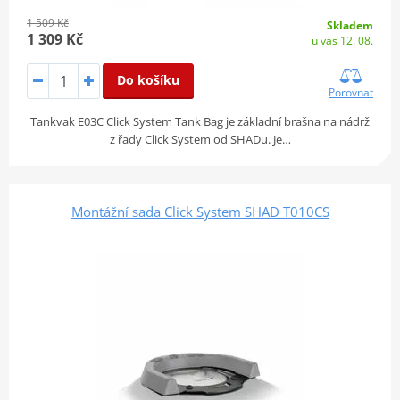
1 509 Kč
Skladem
1 309 Kč
u vás 12. 08.
Do košíku
Porovnat
Tankvak E03C Click System Tank Bag je základní brašna na nádrž
z řady Click System od SHADu. Je…
Montážní sada Click System SHAD T010CS