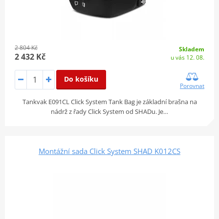
2 804 Kč
Skladem
2 432 Kč
u vás 12. 08.
Do košíku
Porovnat
Tankvak E091CL Click System Tank Bag je základní brašna na
nádrž z řady Click System od SHADu. Je…
Montážní sada Click System SHAD K012CS