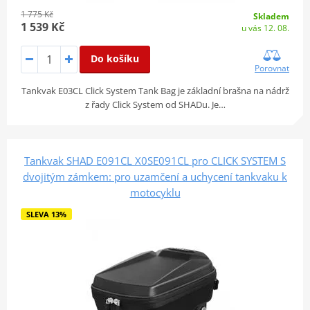
1 775 Kč
Skladem
1 539 Kč
u vás 12. 08.
Do košíku
Porovnat
Tankvak E03CL Click System Tank Bag je základní brašna na nádrž
z řady Click System od SHADu. Je…
Tankvak SHAD E091CL X0SE091CL pro CLICK SYSTEM S
dvojitým zámkem: pro uzamčení a uchycení tankvaku k
motocyklu
SLEVA 13%