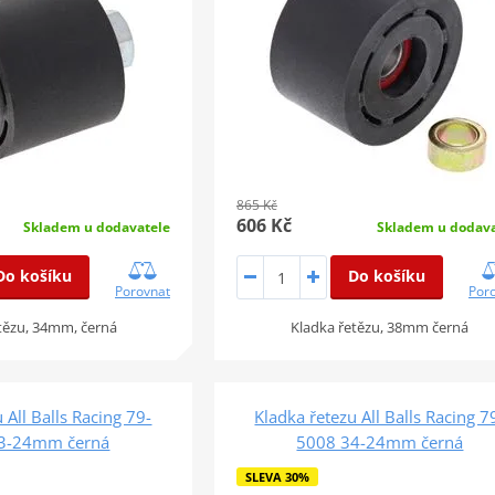
865 Kč
606 Kč
Skladem u dodavatele
Skladem u dodava
Do košíku
Do košíku
Porovnat
Por
tězu, 34mm, černá
Kladka řetězu, 38mm černá
 All Balls Racing 79-
Kladka řetezu All Balls Racing 7
3-24mm černá
5008 34-24mm černá
SLEVA 30%