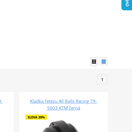
1
9-
Kladka řetezu All Balls Racing 79-
5003 KTM černá
SLEVA 30%