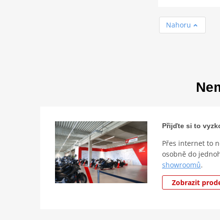
Nahoru
Nem
Přijďte si to vy
Přes internet to 
osobně do jedno
showroomů
.
Zobrazit prod