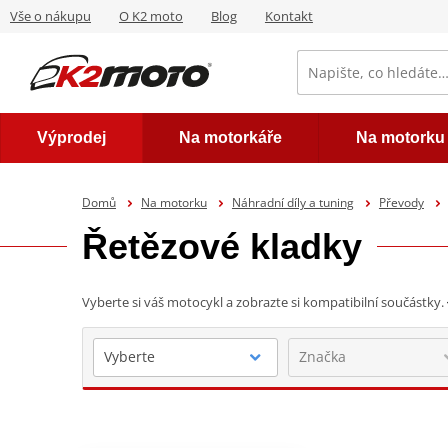
Vše o nákupu
O K2 moto
Blog
Kontakt
Výprodej
Na motorkáře
Na motorku
Domů
Na motorku
Náhradní díly a tuning
Převody
Řetězové kladky
Vyberte si váš motocykl a zobrazte si kompatibilní součástky.