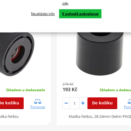
zde
.
5015
5012 28-24mm Delrin PKGD
Neukládat info
V pohodě pokračovat
SLEVA 30%
276 Kč
193 Kč
Skladem u dodavatele
Skladem u dodava
Do košíku
Do košíku
Porovnat
Por
adka řetězu
Kladka řetězu, 28-24mm Delrin PKG