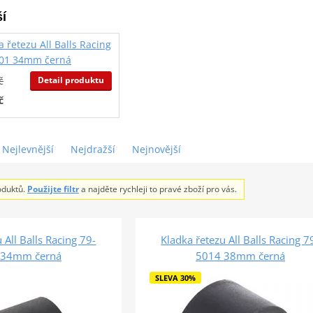
í
a řetezu All Balls Racing
001 34mm černá
Detail produktu
č
č
Nejlevnější
Nejdražší
Nejnovější
oduktů.
Použijte filtr
a najděte rychleji to pravé zboží pro vás.
 All Balls Racing 79-
Kladka řetezu All Balls Racing 7
 34mm černá
5014 38mm černá
SLEVA 30%