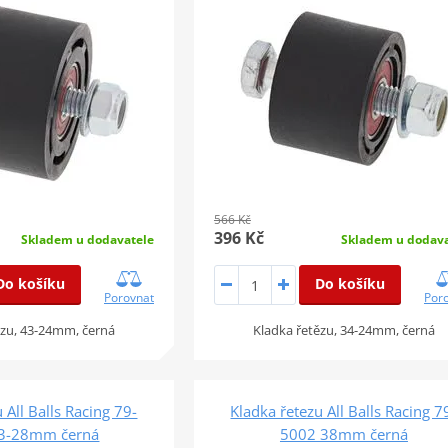
566 Kč
396 Kč
Skladem u dodavatele
Skladem u dodava
Do košíku
Do košíku
Porovnat
Por
ězu, 43-24mm, černá
Kladka řetězu, 34-24mm, černá
 All Balls Racing 79-
Kladka řetezu All Balls Racing 7
3-28mm černá
5002 38mm černá