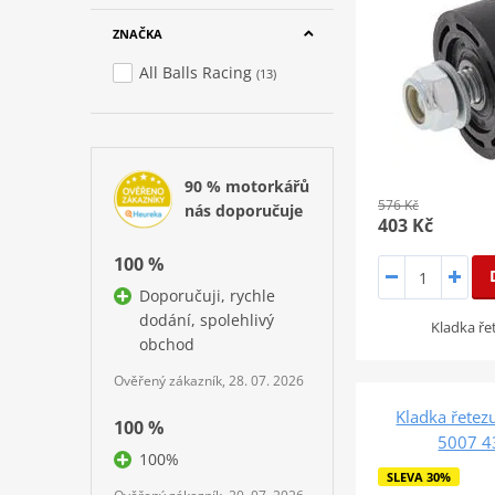
ZNAČKA
All Balls Racing
(13)
90 % motorkářů
576 Kč
nás doporučuje
403 Kč
100 %
Doporučuji, rychle
dodání, spolehlivý
Kladka ře
obchod
Ověřený zákazník, 28. 07. 2026
Kladka řetezu
100 %
5007 4
100%
SLEVA 30%