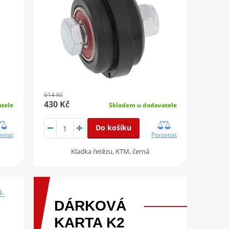
614 Kč
430 Kč
tele
Skladem u dodavatele
Do košíku
ovnat
Porovnat
Kladka řetězu, KTM, černá
9-
DÁRKOVÁ
KARTA
K2