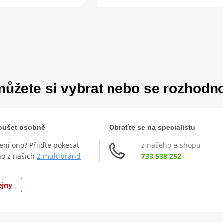
ůžete si vybrat nebo se rozhodn
zkoušet osobně
Obraťte se na specialistu
není ono? Přijďte pokecat
z našeho e-shopu
ho z našich
2 multibrand
733 538 252
ejny