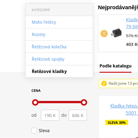
Nejprodávanějš
KATEGORIE
Kladk
Moto řetězy
79-5
Rozety
576 K
403 K
Řetězová kolečka
Řetězové spojky
Podle katalogu
Řetězové kladky
Našli jsme 13 pr
CENA
Kladka řetezu
5001
od
do
SLEVA 30%
Sleva