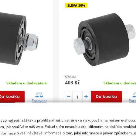
SLEVA 30%
576 Kč
403 Kč
Skladem u dodavatele
Skladem u dodava
Do košíku
Do košíku
Porovnat
Por
ězu, 43-28mm, černá
Kladka řetězu, 38mm, černá
 co nejlepší zážitek z prohlížení našich stránek a nakupování na našem e-shopu
m, jak používáte náš web. Pokud s tím nesouhlasíte, kliknutím na tlačítko neuklá
formace o vaší návštěvě. Informace o tom, jaké informace a jakým způsobem
 All Balls Racing 79-
Kladka řetezu All Balls Racing 7