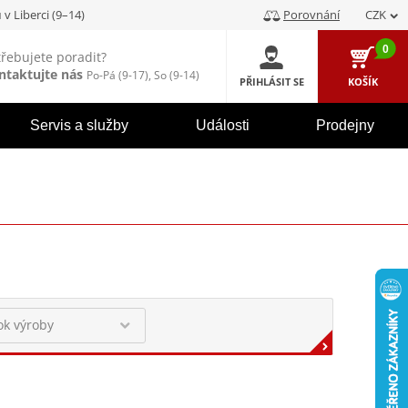
u
v Liberci (9–14)
Porovnání
CZK
0
třebujete poradit?
ntaktujte nás
Po-Pá (9-17), So (9-14)
PŘIHLÁSIT SE
KOŠÍK
Servis a služby
Události
Prodejny