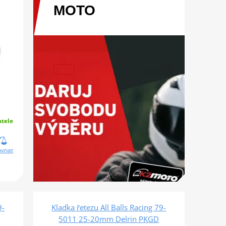
MOTO
tele
ovnat
9-
Kladka řetezu All Balls Racing 79-
5011 25-20mm Delrin PKGD