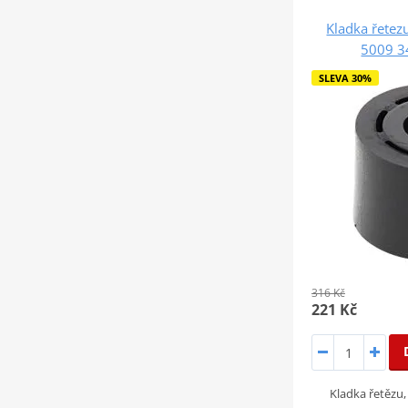
Kladka řetezu
5009 3
SLEVA 30%
316 Kč
221 Kč
Kladka řetězu