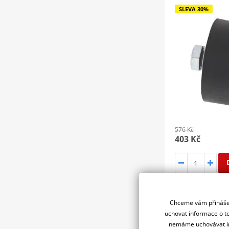
SLEVA 30%
576 Kč
403 Kč
Kladka řet
Chceme vám přinášet
uchovat informace o to
nemáme uchovávat in
Kladka řetezu