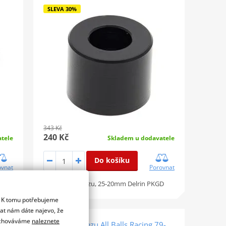
SLEVA 30%
343 Kč
240 Kč
tele
Skladem u dodavatele
Do košíku
ovnat
Porovnat
Kladka řetězu, 25-20mm Delrin PKGD
. K tomu potřebujeme
dat nám dáte najevo, že
 uchováváme
naleznete
9-
Kladka řetezu All Balls Racing 79-