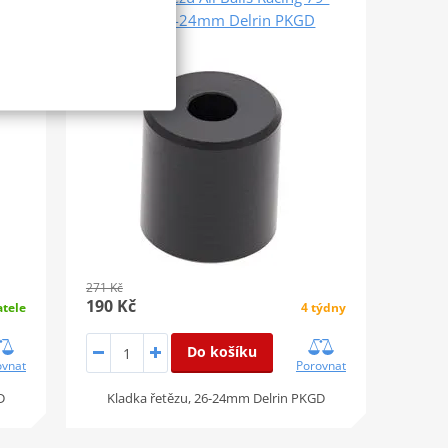
5013 26-24mm Delrin PKGD
SLEVA 30%
271 Kč
190 Kč
tele
4 týdny
Do košíku
ovnat
Porovnat
D
Kladka řetězu, 26-24mm Delrin PKGD