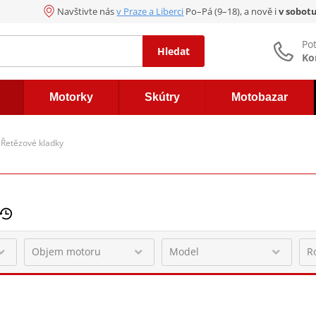
Navštivte nás
v Praze a Liberci
Po–Pá (9–18), a nově i
v sobot
Po
Hledat
Ko
Motorky
Skútry
Motobazar
Řetězové kladky