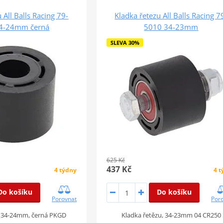
 All Balls Racing 79-
Kladka řetezu All Balls Racing 7
4-24mm černá
5010 34-23mm
SLEVA 30%
625 Kč
437 Kč
4 týdny
4 
Do košíku
Do košíku
Porovnat
Por
, 34-24mm, černá PKGD
Kladka řetězu, 34-23mm 04 CR250