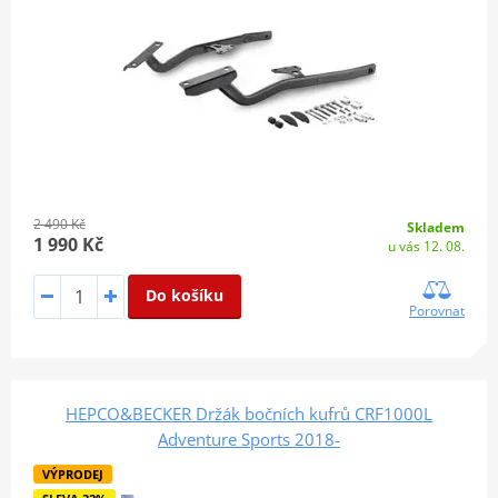
2 490 Kč
Skladem
1 990 Kč
u vás 12. 08.
Do košíku
Porovnat
HEPCO&BECKER Držák bočních kufrů CRF1000L
Adventure Sports 2018-
VÝPRODEJ