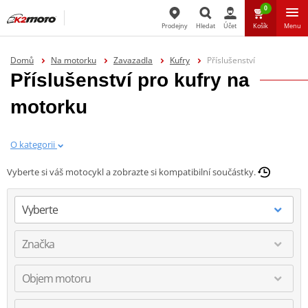
0
Prodejny
Hledat
Účet
Košík
Menu
Hledat
Domů
Na motorku
Zavazadla
Kufry
Příslušenství
Příslušenství pro kufry na
motorku
O kategorii
Vyberte si váš motocykl a zobrazte si kompatibilní součástky.