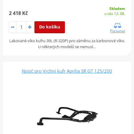
Skladem
2 418 Kč
u vás 12. 08.
Do košíku
Porovnat
Lakované víko kufru 39L (R-320P) pro záměnu za karbonové víko.
U některých modelů se nemusí…
Nosič pro Vrchní kufr Aprilia SR GT 125/200