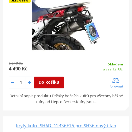
SLEVA 32%
6 610 Kč
Skladem
4 490 Kč
u vás 12. 08.
Do košíku
Porovnat
Detailní popis produktu Držáky bočních kufrů pro všechny běžné
kufry od Hepco Becker.Kufry jsou…
Kryty kufru SHAD D1B36E15 pro SH36 nový titan