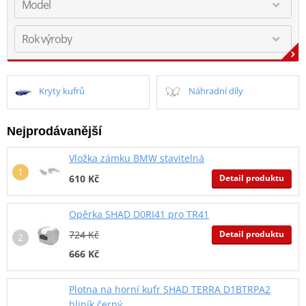
Kryty kufrů
Náhradní díly
Nejprodávanější
Vložka zámku BMW stavitelná
Detail produktu
610 Kč
Opěrka SHAD D0RI41 pro TR41
Detail produktu
724 Kč
666 Kč
Plotna na horní kufr SHAD TERRA D1BTRPA2
hliník černý