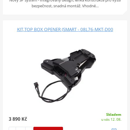
Nový 3P systém - integrovaný design, lehká konstrukce pro vyšší
bezpečnost, snadná montáž. Vhodné…
KIT,TOP BOX OPENER (SMART - 08L76-MKT-D00
Skladem
3 890 Kč
u vás 12. 08.