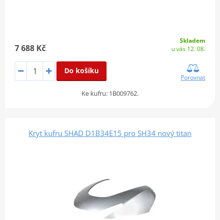
Skladem
7 688 Kč
u vás 12. 08.
Do košíku
Porovnat
Ke kufru: 1B009762.
Kryt kufru SHAD D1B34E15 pro SH34 nový titan