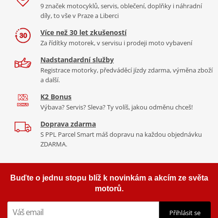
9 značek motocyklů, servis, oblečení, doplňky i náhradní
díly, to vše v Praze a Liberci
Více než 30 let zkušeností
Za řídítky motorek, v servisu i prodeji moto vybavení
Nadstandardní služby
Registrace motorky, předváděcí jízdy zdarma, výměna zboží
a další.
K2 Bonus
Výbava? Servis? Sleva? Ty volíš, jakou odměnu chceš!
Doprava zdarma
S PPL Parcel Smart máš dopravu na každou objednávku
ZDARMA.
Buďte o jednu stopu blíž k novinkám a akcím ze světa
motorů.
Přihlásit se