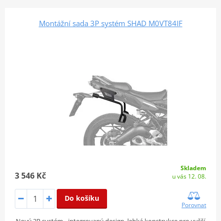
Montážní sada 3P systém SHAD M0VT84IF
Skladem
3 546 Kč
u vás 12. 08.
Do košíku
Porovnat