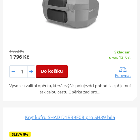
1 952 Kč
Skladem
1 796 Kč
u vás 12. 08.
Do košíku
Porovnat
Vysoce kvalitní opěrka, která zvýší spolujezdci pohodlí a zpříjemní
tak celou cestu.Opěrka zad pro…
Kryt kufru SHAD D1B39E08 pro SH39 bílá
SLEVA 8%