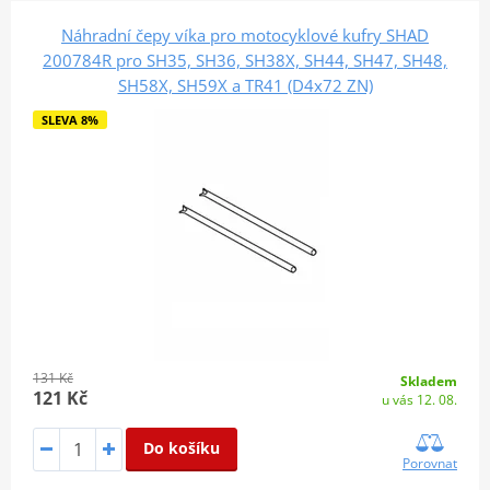
Náhradní čepy víka pro motocyklové kufry SHAD
200784R pro SH35, SH36, SH38X, SH44, SH47, SH48,
SH58X, SH59X a TR41 (D4x72 ZN)
SLEVA 8%
131 Kč
Skladem
121 Kč
u vás 12. 08.
Do košíku
Porovnat