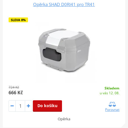
Opěrka SHAD D0RI41 pro TR41
SLEVA 8%
724 Kč
Skladem
666 Kč
u vás 12. 08.
Do košíku
Porovnat
Opěrka