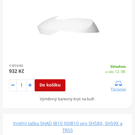
1 013 Kč
Skladem
932 Kč
u vás 12. 08.
Do košíku
Porovnat
Výměnný barevný kryt na kufr.
Vnitřní taška SHAD IB10 X0IB10 pro SH58X, SH59X a
TR55