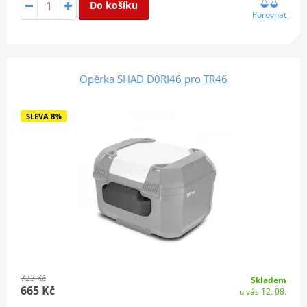
Do košíku
Porovnat
Opěrka SHAD D0RI46 pro TR46
SLEVA 8%
723 Kč
Skladem
665 Kč
u vás 12. 08.