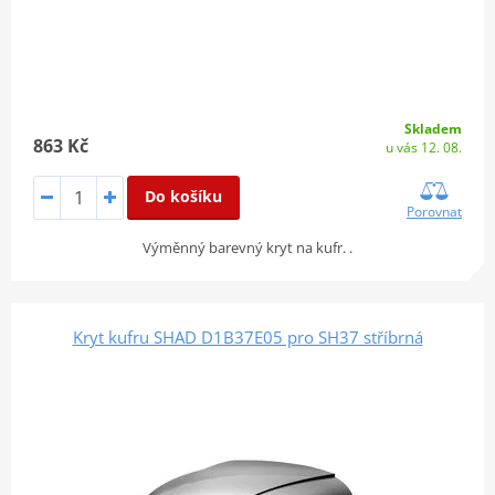
Skladem
863 Kč
u vás 12. 08.
Do košíku
Porovnat
Výměnný barevný kryt na kufr. .
Kryt kufru SHAD D1B37E05 pro SH37 stříbrná