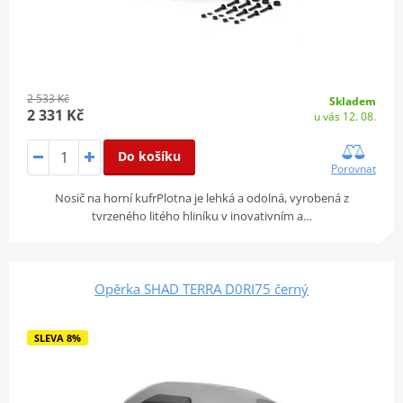
2 533 Kč
Skladem
2 331 Kč
u vás 12. 08.
Do košíku
Porovnat
Nosič na horní kufrPlotna je lehká a odolná, vyrobená z
tvrzeného litého hliníku v inovativním a…
Opěrka SHAD TERRA D0RI75 černý
SLEVA 8%