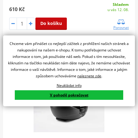
Skladem
610 Kč
u vás 12. 08.
Do košíku
Porovnat
Chceme vám přinášet co nejlepší zážitek z prohlížení našich stránek a
nakupování na našem e-shopu. K tomu potřebujeme uchovat
39L COLOUR LID RED (R320P
informace o tom, jak používáte náš web. Pokud s tím nesouhlasíte,
kliknutím na tlačítko neukládat nám dáte najevo, že nemáme uchovávat
informace o vaší návštěvě. Informace o tom, jaké informace a jakým
VÝPRODEJ
způsobem uchováváme
naleznete zde
.
Neukládat info
V pohodě pokračovat