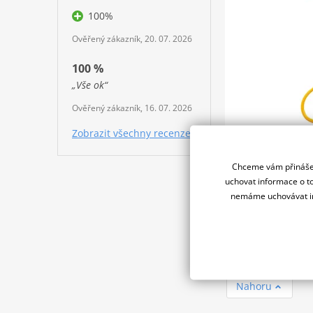
100%
Ověřený zákazník, 20. 07. 2026
100 %
„Vše ok“
Ověřený zákazník, 16. 07. 2026
Zobrazit všechny recenze
119 Kč
Chceme vám přinášet
uchovat informace o to
nemáme uchovávat in
CAVO "AVVI
Nahoru