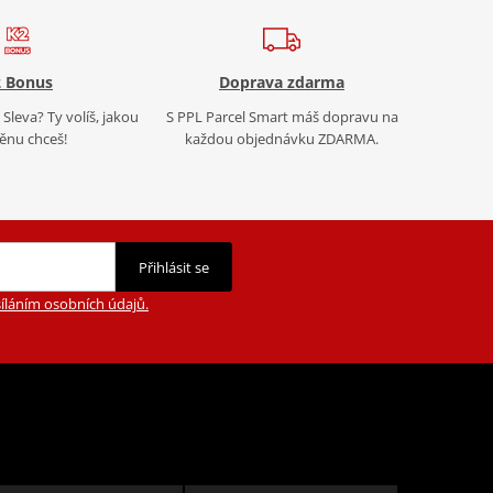
 Bonus
Doprava zdarma
Sleva? Ty volíš, jakou
S PPL Parcel Smart máš dopravu na
nu chceš!
každou objednávku ZDARMA.
Přihlásit se
íláním osobních údajů.