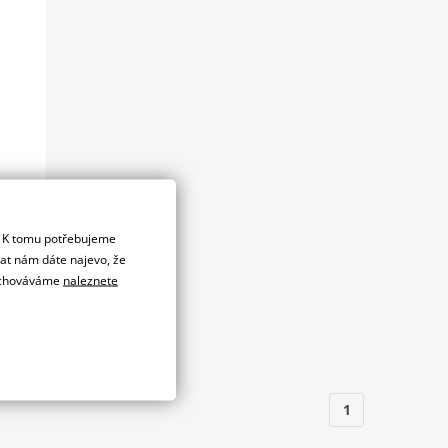
dáno
. K tomu potřebujeme
dat nám dáte najevo, že
ovnat
 uchováváme
naleznete
RD
ouč
1