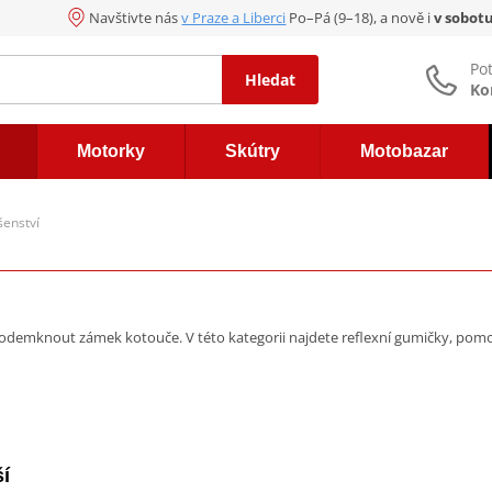
Navštivte nás
v Praze a Liberci
Po–Pá (9–18), a nově i
v sobot
Po
Hledat
Ko
Motorky
Skútry
Motobazar
šenství
 odemknout zámek kotouče. V této kategorii najdete reflexní gumičky, pom
í