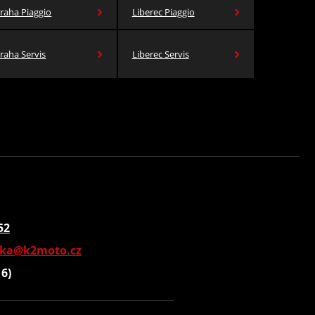
raha Piaggio
Liberec Piaggio
raha Servis
Liberec Servis
52
vka@k2moto.cz
16)