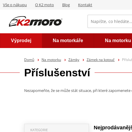
Vše o nákupu
O K2 moto
Blog
Kontakt
Výprodej
Na motorkáře
Na motorku
Domů
Na motorku
Zámky
Zámek na kotouč
Příslu
Příslušenství
Nezapomeňte, že se může stát situace, při které zapomenete
Nejprodávanějš
KATEGORIE