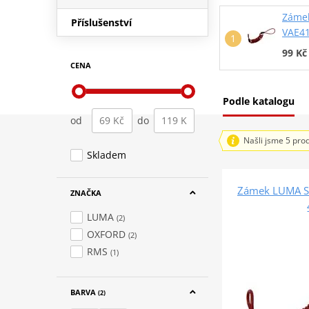
Záme
Příslušenství
VAE41
99 Kč
CENA
Podle katalogu
od
do
Našli jsme 5 pro
Skladem
Zámek LUMA S
ZNAČKA
LUMA
(2)
OXFORD
(2)
RMS
(1)
BARVA
(2)