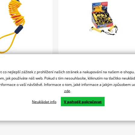
79 Kč
4 týdny
Vypro
 co nejlepší zážitek z prohlížení našich stránek a nakupování na našem e-shopu
Do košíku
Do košíku
m, jak používáte náš web. Pokud s tím nesouhlasíte, kliknutím na tlačítko neuklá
Porovnat
Por
formace o vaší návštěvě. Informace o tom, jaké informace a jakým způsobem
zde
.
SATORE" LUCC.DISCO
Připomínač zámku na kotouč OXFO
OF390. Jeden konec připevníte na kot
Neukládat info
V pohodě pokračovat
nebo kotoučový zámek a…