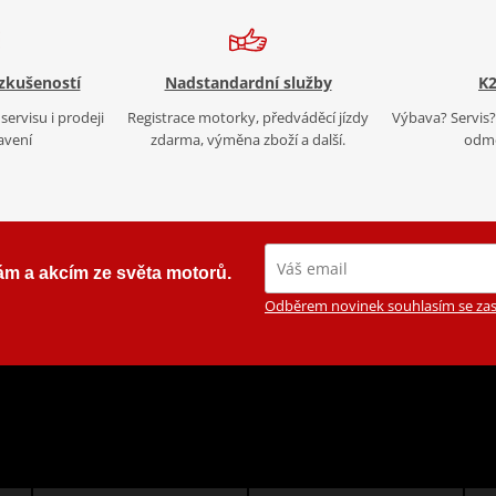
 zkušeností
Nadstandardní služby
K2
servisu i prodeji
Registrace motorky, předváděcí jízdy
Výbava? Servis? 
avení
zdarma, výměna zboží a další.
odmě
ám a akcím ze světa motorů.
Odběrem novinek souhlasím se zas