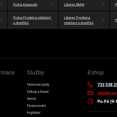
Praha Kawasaki
Liberec BMW
P
Praha Prodejna oblečení
Liberec Prodejna
P
a doplňků
oblečení a doplňků
ormace
Služby
Eshop
733 538 2
Testovací jízdy
Výkup a bazar
objedna
Servis
Po-Pá (9-
Financování
Pojištění