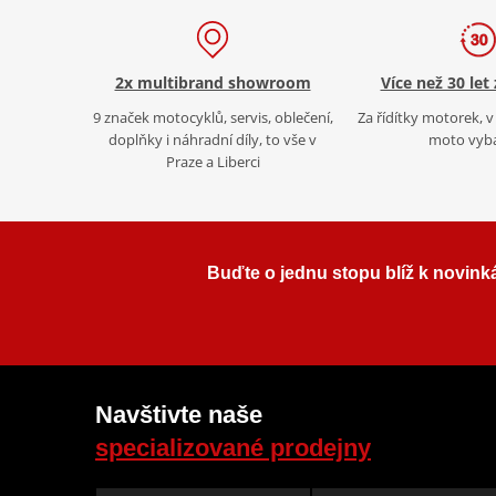
2x multibrand showroom
Více než 30 let
9 značek motocyklů, servis, oblečení,
Za řídítky motorek, v 
doplňky i náhradní díly, to vše v
moto vyb
Praze a Liberci
Buďte o jednu stopu blíž k novink
Navštivte naše
specializované prodejny