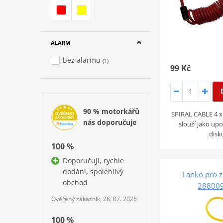
ALARM
bez alarmu
(1)
99 Kč
90 % motorkářů
SPIRAL CABLE 4 x
nás doporučuje
slouží jako up
disk
100 %
Doporučuji, rychle
dodání, spolehlivý
Lanko pro 
obchod
28800
Ověřený zákazník, 28. 07. 2026
100 %