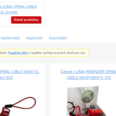
k LUMA SPIRAL CABLE
5L 4x1500
Detail produktu
Nejlevnější
Nejdražší
Nejnovější
duktů.
Použijte filtr
a najděte rychleji to pravé zboží pro vás.
PIRAL CABLE VAE415L
Zámek LUMA REMINDER SPIRA
4x1500
CABLE KJEXPVAE415 150