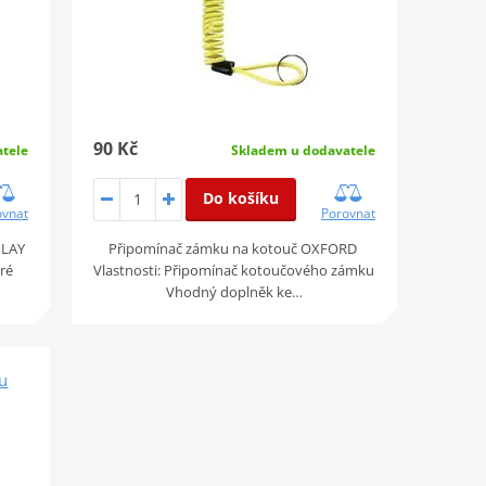
90 Kč
tele
Skladem u dodavatele
Do košíku
ovnat
Porovnat
PLAY
Připomínač zámku na kotouč OXFORD
eré
Vlastnosti: Připomínač kotoučového zámku
Vhodný doplněk ke…
u