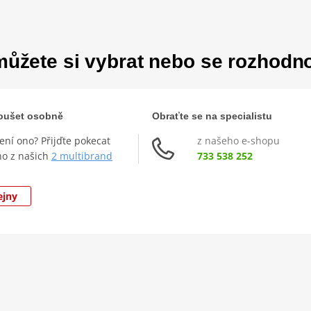
ůžete si vybrat nebo se rozhodn
zkoušet osobně
Obraťte se na specialistu
není ono? Přijďte pokecat
z našeho e-shopu
ho z našich
2 multibrand
733 538 252
ejny