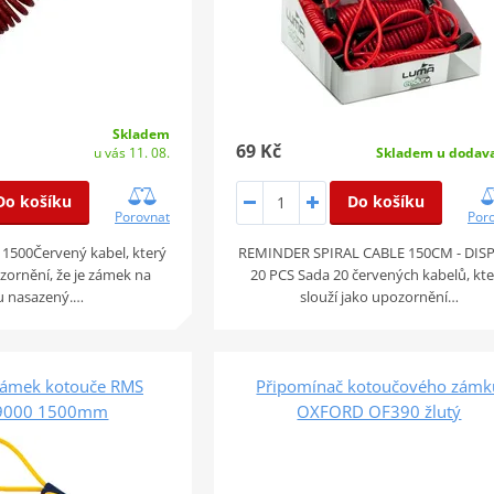
Skladem
69 Kč
u vás 11. 08.
Skladem u dodava
Do košíku
Do košíku
Porovnat
Por
 1500Červený kabel, který
REMINDER SPIRAL CABLE 150CM - DIS
ozornění, že je zámek na
20 PCS Sada 20 červených kabelů, kt
u nasazený.…
slouží jako upozornění…
zámek kotouče RMS
Připomínač kotoučového zámk
9000 1500mm
OXFORD OF390 žlutý