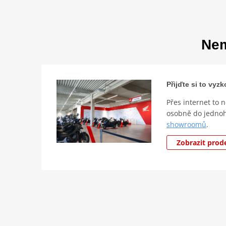
Nem
Přijďte si to vy
Přes internet to 
osobně do jedno
showroomů
.
Zobrazit prod