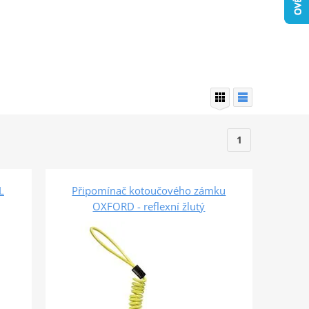
1
L
Připomínač kotoučového zámku
OXFORD - reflexní žlutý