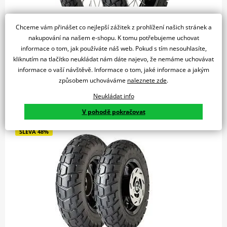
4 822 Kč
2 509 Kč
Chceme vám přinášet co nejlepší zážitek z prohlížení našich stránek a
Skladem u dodavatele
nakupování na našem e-shopu. K tomu potřebujeme uchovat
informace o tom, jak používáte náš web. Pokud s tím nesouhlasíte,
Do košíku
Porovnat
kliknutím na tlačítko neukládat nám dáte najevo, že nemáme uchovávat
informace o vaší návštěvě. Informace o tom, jaké informace a jakým
způsobem uchováváme
naleznete zde
.
Neukládat info
Pneumatika DUNLOP 150/70R17 69T M+S TL TRX RAID
V pohodě pokračovat
SLEVA 48%