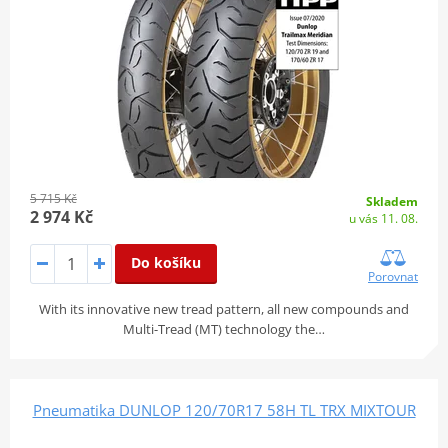
5 715 Kč
Skladem
2 974 Kč
u vás 11. 08.
Do košíku
Porovnat
With its innovative new tread pattern, all new compounds and
Multi-Tread (MT) technology the…
Pneumatika DUNLOP 120/70R17 58H TL TRX MIXTOUR