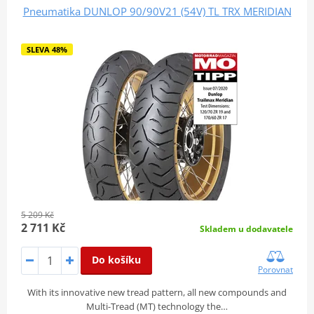
Pneumatika DUNLOP 90/90V21 (54V) TL TRX MERIDIAN
SLEVA 48%
5 209 Kč
2 711 Kč
Skladem u dodavatele
Do košíku
Porovnat
With its innovative new tread pattern, all new compounds and
Multi-Tread (MT) technology the…