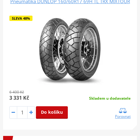
Pneumatika DUNLOP 160/60R17 69H TL TRX MIXTOUR
SLEVA 48%
6 400 Kč
3 331 Kč
Skladem u dodavatele
Do košíku
Porovnat