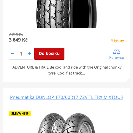
7 010 Kč
3 649 Kč
4 týdny
Do košíku
Porovnat
ADVENTURE & TRAIL Be cool and ride with the Original chunky
tyre. Cool flat track…
Pneumatika DUNLOP 170/60R17 72V TL TRX MIXTOUR
SLEVA 48%