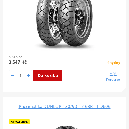
6 816 Kč
3 547 Kč
4 týdny
Do košíku
Porovnat
Pneumatika DUNLOP 130/90-17 68R TT D606
SLEVA 48%