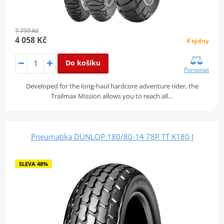
7 799 Kč
4 058 Kč
4 týdny
Do košíku
Porovnat
Developed for the long-haul hardcore adventure rider, the
Trailmax Mission allows you to reach all…
Pneumatika DUNLOP 180/80-14 78P TT K180 J
SLEVA 48%