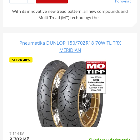
Porovnat
With its innovative new tread pattern, all new compounds and
Multi-Tread (MT) technology the…
Pneumatika DUNLOP 150/70ZR18 70W TL TRX
MERIDIAN
SLEVA 48%
7 114 Kč
3 703 Kč
Skladem u dodavatele