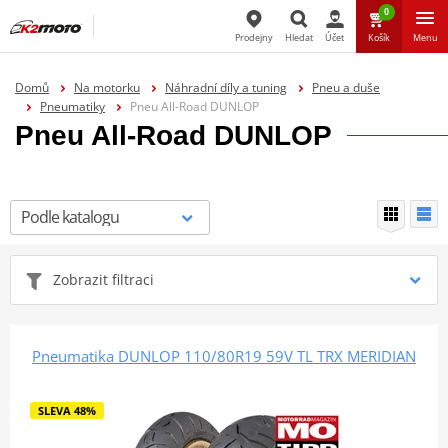
0
Prodejny
Hledat
Účet
Košík
Menu
Hledat
Domů
Na motorku
Náhradní díly a tuning
Pneu a duše
Pneumatiky
Pneu All-Road DUNLOP
Pneu All-Road DUNLOP
Zobrazit filtraci
Pneumatika DUNLOP 110/80R19 59V TL TRX MERIDIAN
SLEVA 48%