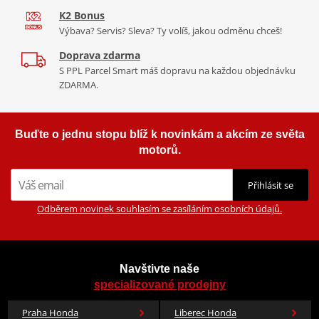
K2 Bonus
Výbava? Servis? Sleva? Ty volíš, jakou odměnu chceš!
Doprava zdarma
S PPL Parcel Smart máš dopravu na každou objednávku
ZDARMA.
Buďte o jednu stopu blíž k novinkám a akcím ze světa
motorů.
Přihlásit se
Odběrem novinek souhlasím se zasíláním osobních údajů.
Navštivte naše
specializované prodejny
Praha Honda
Liberec Honda