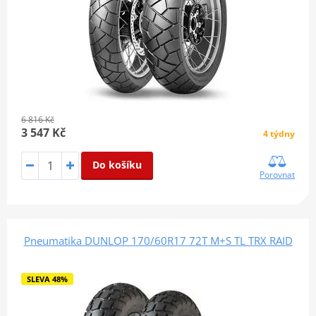
6 816 Kč
3 547 Kč
4 týdny
Do košíku
Porovnat
Pneumatika DUNLOP 170/60R17 72T M+S TL TRX RAID
SLEVA 48%