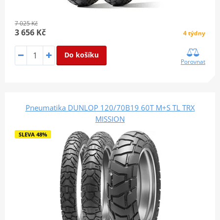
7 025 Kč
3 656 Kč
4 týdny
Do košíku
Porovnat
Pneumatika DUNLOP 120/70B19 60T M+S TL TRX
MISSION
SLEVA 48%