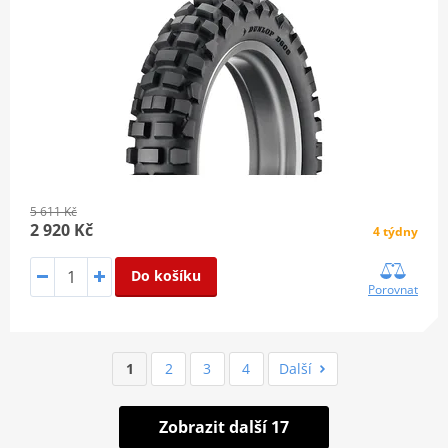
5 611 Kč
2 920 Kč
4 týdny
Do košíku
Porovnat
1
2
3
4
Další
Zobrazit další 17