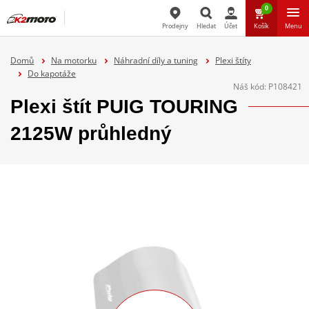
0
Prodejny
Hledat
Účet
Košík
Menu
Hledat
Domů
Na motorku
Náhradní díly a tuning
Plexi štíty
Do kapotáže
Náš kód:
P108421
Plexi štít PUIG TOURING
2125W průhledný