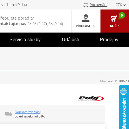
u
v Liberci (9–14)
Porovnání
CZK
0
třebujete poradit?
ntaktujte nás
Po-Pá (9-17), So (9-14)
PŘIHLÁSIT SE
KOŠÍK
Servis a služby
Události
Prodejny
Náš kód:
P108623
Doprava zdarma
u
objednávek nad 0 Kč