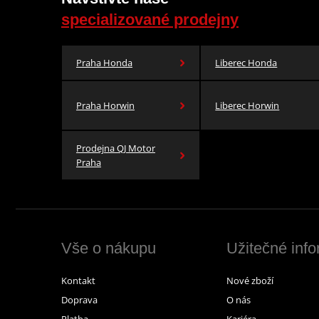
specializované prodejny
Praha Honda
Liberec Honda
Praha Horwin
Liberec Horwin
Prodejna QJ Motor
Praha
Vše o nákupu
Užitečné inf
Kontakt
Nové zboží
Doprava
O nás
Platba
Kariéra