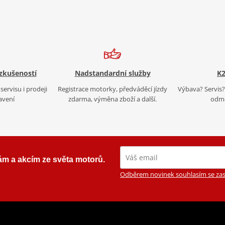
 zkušeností
Nadstandardní služby
K2
servisu i prodeji
Registrace motorky, předváděcí jízdy
Výbava? Servis? 
avení
zdarma, výměna zboží a další.
odmě
ám a akcím ze světa motorů.
Odběrem novinek souhlasím se zas