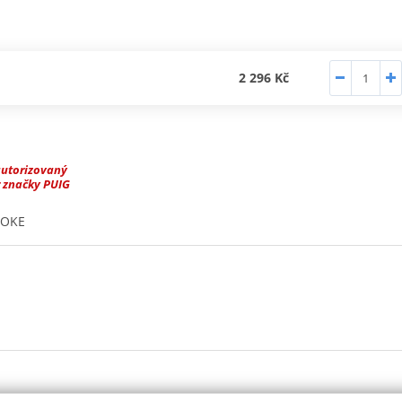
2 296 Kč
autorizovaný
 značky PUIG
MOKE