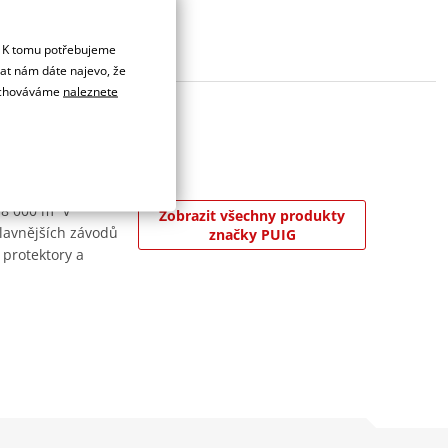
. K tomu potřebujeme
dat nám dáte najevo, že
 uchováváme
naleznete
 8 000 m² v
Zobrazit všechny produkty
jslavnějších závodů
značky PUIG
 protektory a