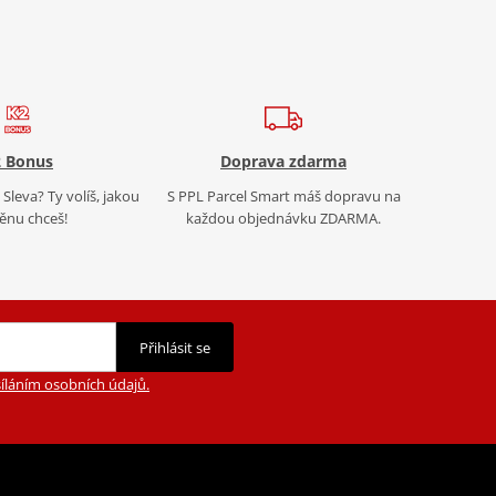
 Bonus
Doprava zdarma
Sleva? Ty volíš, jakou
S PPL Parcel Smart máš dopravu na
nu chceš!
každou objednávku ZDARMA.
Přihlásit se
íláním osobních údajů.