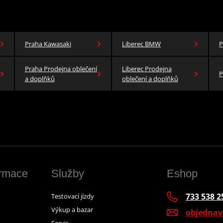
Praha Kawasaki
Liberec BMW
P
Praha Prodejna oblečení
Liberec Prodejna
P
a doplňků
oblečení a doplňků
ormace
Služby
Eshop
733 538 2
Testovací jízdy
Výkup a bazar
objedna
Servis