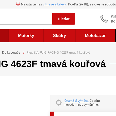
Navštivte nás
v Praze a Liberci
Po–Pá (9–18), a nově i
v sobot
Po
Hledat
Ko
Motorky
Skútry
Motobazar
Do kapotáže
Plexi štít PUIG RACING 4623F tmavá kouřová
ING 4623F tmavá kouřová
Okamžitá výměna.
Co vám
nebude, ihned vyměníme.