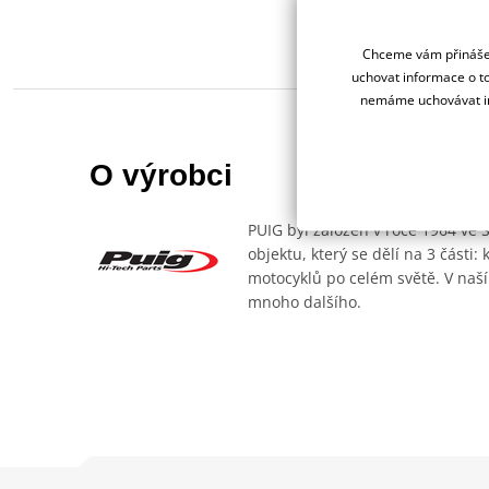
Chceme vám přinášet
uchovat informace o to
nemáme uchovávat in
O výrobci
PUIG byl založen v roce 1964 ve 
objektu, který se dělí na 3 části
motocyklů po celém světě. V naší
mnoho dalšího.