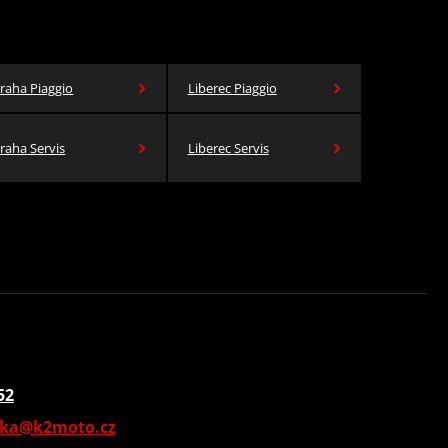
raha Piaggio
Liberec Piaggio
raha Servis
Liberec Servis
52
vka@k2moto.cz