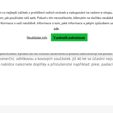
 co nejlepší zážitek z prohlížení našich stránek a nakupování na našem e-shopu
m, jak používáte náš web. Pokud s tím nesouhlasíte, kliknutím na tlačítko neuklá
formace o vaší návštěvě. Informace o tom, jaké informace a jakým způsobem
zde
.
Neukládat info
V pohodě pokračovat
Španělsku. Vyrábí se ve městě Granollers poblíž Barcelony na ploše
: komerční, odlitkovou a kovových součástek. Již 40 let se účastní ne
 nabídce naleznete doplňky a příslušenství například: plexi, padací