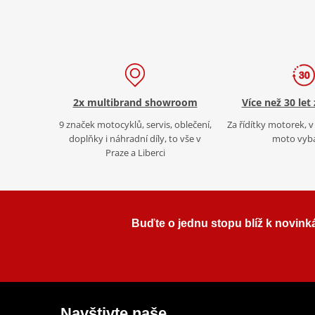
2x multibrand showroom
Více než 30 let
9 značek motocyklů, servis, oblečení,
Za řídítky motorek, v 
doplňky i náhradní díly, to vše v
moto vyb
Praze a Liberci
Buďte o jednu stopu blíž k novink
Navštivte naše