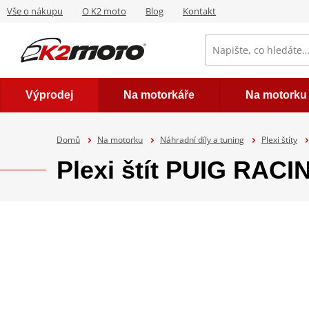
Vše o nákupu
O K2 moto
Blog
Kontakt
Výprodej
Na motorkáře
Na motorku
Domů
Na motorku
Náhradní díly a tuning
Plexi štíty
Plexi štít PUIG RAC