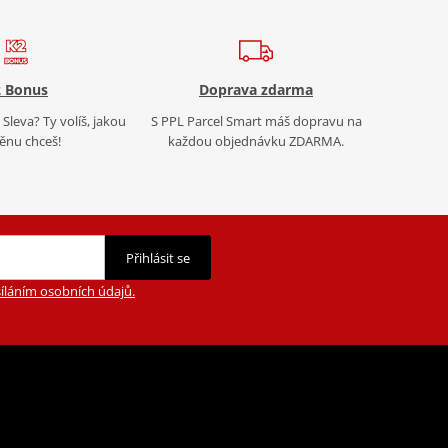
 Bonus
Doprava zdarma
Sleva? Ty volíš, jakou
S PPL Parcel Smart máš dopravu na
nu chceš!
každou objednávku ZDARMA.
Přihlásit se
íláním osobních údajů.