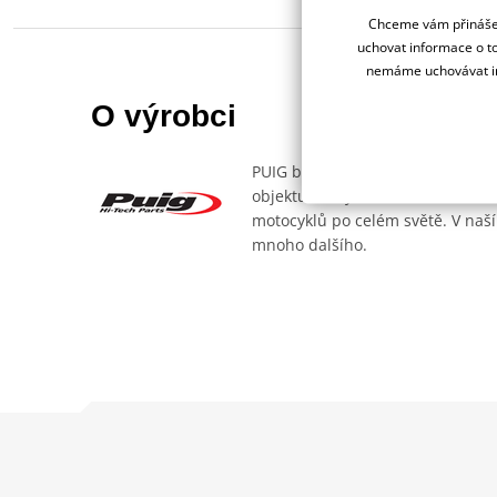
Chceme vám přinášet
uchovat informace o to
nemáme uchovávat in
O výrobci
PUIG byl založen v roce 1964 ve 
objektu, který se dělí na 3 části
motocyklů po celém světě. V naší
mnoho dalšího.