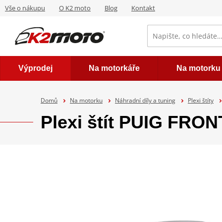
Vše o nákupu
O K2 moto
Blog
Kontakt
Výprodej
Na motorkáře
Na motorku
Domů
Na motorku
Náhradní díly a tuning
Plexi štíty
Plexi štít PUIG FRO