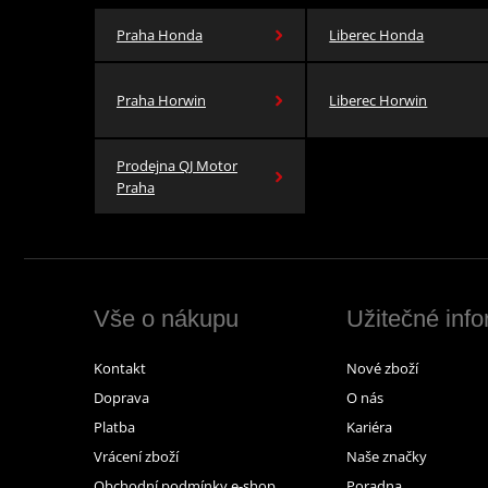
Praha Honda
Liberec Honda
Praha Horwin
Liberec Horwin
Prodejna QJ Motor
Praha
Vše o nákupu
Užitečné inf
Kontakt
Nové zboží
Doprava
O nás
Platba
Kariéra
Vrácení zboží
Naše značky
Obchodní podmínky e-shop
Poradna