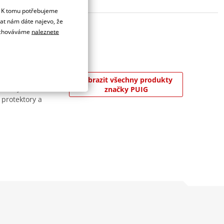
. K tomu potřebujeme
dat nám dáte najevo, že
 uchováváme
naleznete
 8 000 m² v
Zobrazit všechny produkty
jslavnějších závodů
značky PUIG
 protektory a