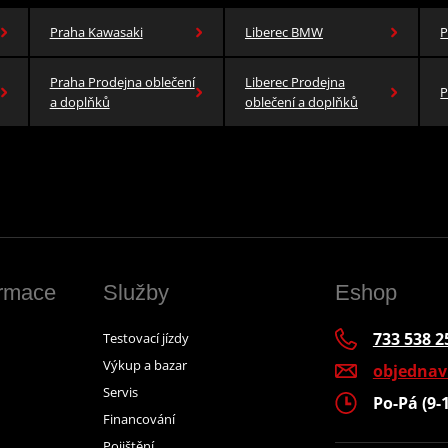
Praha Kawasaki
Liberec BMW
P
Praha Prodejna oblečení
Liberec Prodejna
P
a doplňků
oblečení a doplňků
ormace
Služby
Eshop
733 538 2
Testovací jízdy
Výkup a bazar
objedna
Servis
Po-Pá (9-
Financování
Pojištění