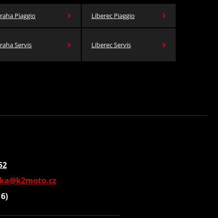
raha Piaggio
Liberec Piaggio
raha Servis
Liberec Servis
52
vka@k2moto.cz
16)