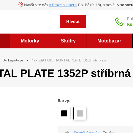
Navštivte nás
v Praze a Liberci
Po–Pá (9–18), a nově i
v sobot
Po
Hledat
Ko
Motorky
Skútry
Motobazar
Do kapotáže
Plexi štít PUIG FRONTAL PLATE 1352P stříbrná
NTAL PLATE 1352P stříbrná
Barvy:
Okamžitá výměna.
Co vám