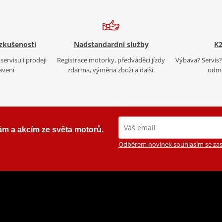
 zkušeností
Nadstandardní služby
K2
servisu i prodeji
Registrace motorky, předváděcí jízdy
Výbava? Servis? 
avení
zdarma, výměna zboží a další.
odmě
ám a akcím ze světa motorů.
Odběrem novinek souhlasím se zas