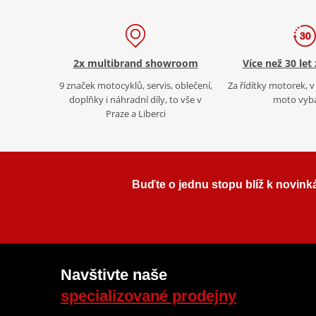
2x multibrand showroom
Více než 30 let
9 značek motocyklů, servis, oblečení,
Za řídítky motorek, v 
doplňky i náhradní díly, to vše v
moto vyb
Praze a Liberci
Buďte o jednu stopu blíž k novink
Navštivte naše
specializované prodejny