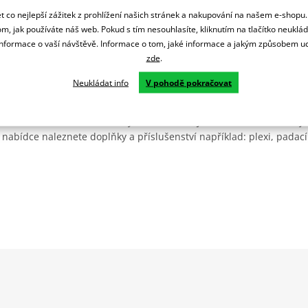
 co nejlepší zážitek z prohlížení našich stránek a nakupování na našem e-shopu
m, jak používáte náš web. Pokud s tím nesouhlasíte, kliknutím na tlačítko neuklá
formace o vaší návštěvě. Informace o tom, jaké informace a jakým způsobem
zde
.
Neukládat info
V pohodě pokračovat
Španělsku. Vyrábí se ve městě Granollers poblíž Barcelony na ploše
: komerční, odlitkovou a kovových součástek. Již 40 let se účastní ne
 nabídce naleznete doplňky a příslušenství například: plexi, padací