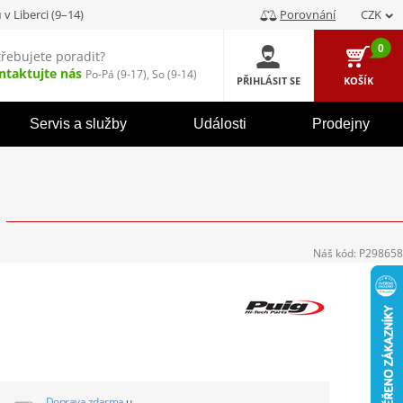
u
v Liberci (9–14)
Porovnání
CZK
0
třebujete poradit?
ntaktujte nás
Po-Pá (9-17), So (9-14)
PŘIHLÁSIT SE
KOŠÍK
Servis a služby
Události
Prodejny
Náš kód:
P298658
Doprava zdarma
u