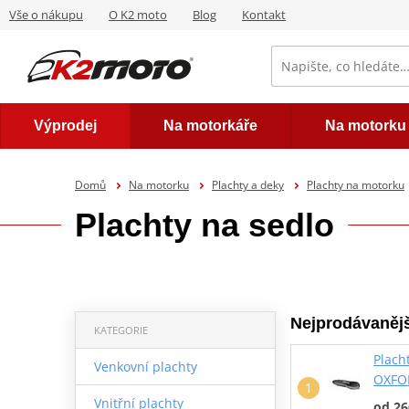
Vše o nákupu
O K2 moto
Blog
Kontakt
Výprodej
Na motorkáře
Na motorku
Domů
Na motorku
Plachty a deky
Plachty na motorku
Plachty na sedlo
Nejprodávanějš
KATEGORIE
Plach
Venkovní plachty
OXFOR
Vnitřní plachty
od 26