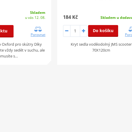
Skladem
184 Kč
u vás 12. 08.
Skladem u dodava
Do košíku
uktu
Porovnat
Por
o Oxford pro skútry Díky
Kryt sedla voděodolný JMS scooter
te vždy sedět v suchu, ale
70X120cm
emusíte s…