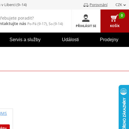
u
v Liberci (9–14)
Porovnání
CZK
0
třebujete poradit?
ntaktujte nás
Po-Pá (9-17), So (9-14)
PŘIHLÁSIT SE
KOŠÍK
Servis a služby
Události
Prodejny
 JMS
uktu