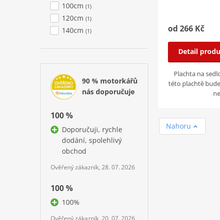
100cm
(1)
120cm
(1)
od 266 Kč
140cm
(1)
Detail prod
Plachta na sedl
90 % motorkářů
této plachtě bude
nás doporučuje
n
100 %
Nahoru
Doporučuji, rychle
dodání, spolehlivý
obchod
Ověřený zákazník, 28. 07. 2026
100 %
100%
Ověřený zákazník, 20. 07. 2026