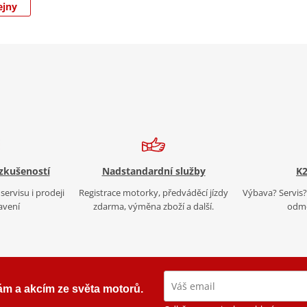
ejny
 zkušeností
Nadstandardní služby
K2
servisu i prodeji
Registrace motorky, předváděcí jízdy
Výbava? Servis? 
avení
zdarma, výměna zboží a další.
odmě
ám a akcím ze světa motorů.