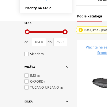
Plachty na sedlo
Podle katalogu
CENA
Našli jsme 3 pro
od
do
Plachta na 
Scoot
Skladem
ZNAČKA
JMS
(1)
OXFORD
(1)
TUCANO URBANO
(1)
DÉLKA