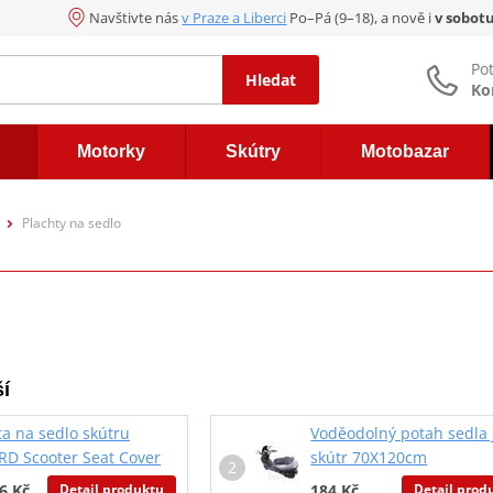
Navštivte nás
v Praze a Liberci
Po–Pá (9–18), a nově i
v sobot
Po
Hledat
Ko
Motorky
Skútry
Motobazar
Plachty na sedlo
í
ta na sedlo skútru
Voděodolný potah sedla
D Scooter Seat Cover
skútr 70X120cm
Detail produktu
Detail prod
6 Kč
184 Kč