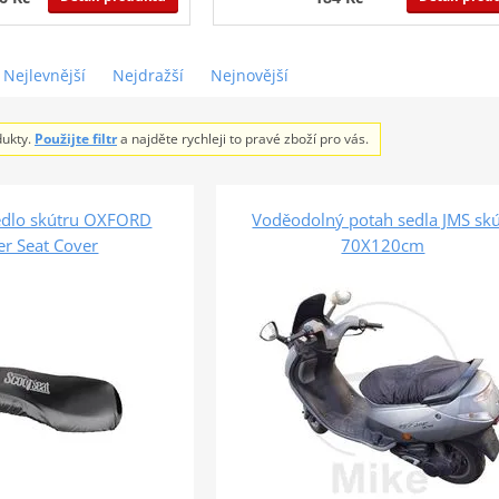
Nejlevnější
Nejdražší
Nejnovější
dukty.
Použijte filtr
a najděte rychleji to pravé zboží pro vás.
sedlo skútru OXFORD
Voděodolný potah sedla JMS skú
er Seat Cover
70X120cm