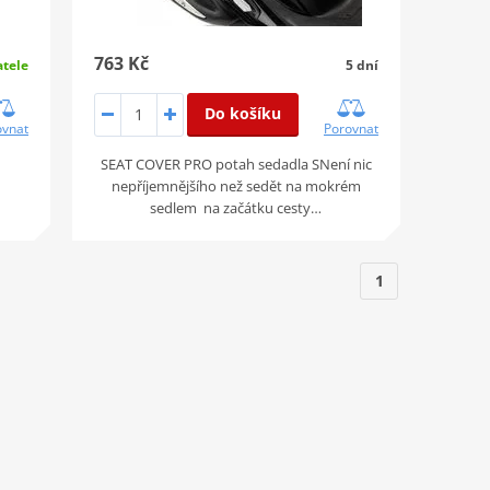
763 Kč
5 dní
tele
Do košíku
Porovnat
ovnat
SEAT COVER PRO potah sedadla SNení nic
nepříjemnějšího než sedět na mokrém
sedlem na začátku cesty…
1