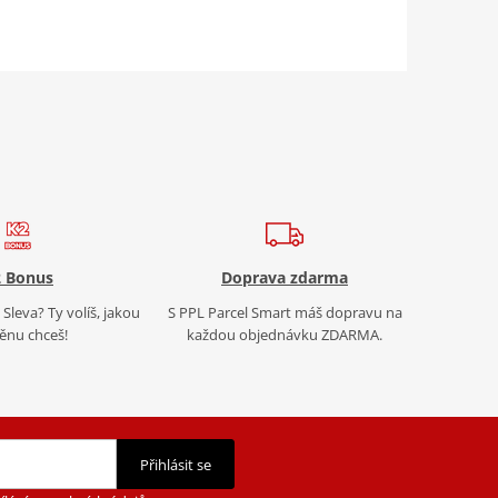
 Bonus
Doprava zdarma
Sleva? Ty volíš, jakou
S PPL Parcel Smart máš dopravu na
nu chceš!
každou objednávku ZDARMA.
Přihlásit se