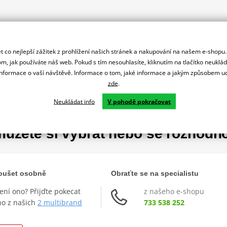
 co nejlepší zážitek z prohlížení našich stránek a nakupování na našem e-shopu
m, jak používáte náš web. Pokud s tím nesouhlasíte, kliknutím na tlačítko neuklá
formace o vaší návštěvě. Informace o tom, jaké informace a jakým způsobem
zde
.
Neukládat info
V pohodě pokračovat
ůžete si vybrat nebo se rozhodn
zkoušet osobně
Obraťte se na specialistu
není ono? Přijďte pokecat
z našeho e-shopu
ho z našich
2 multibrand
733 538 252