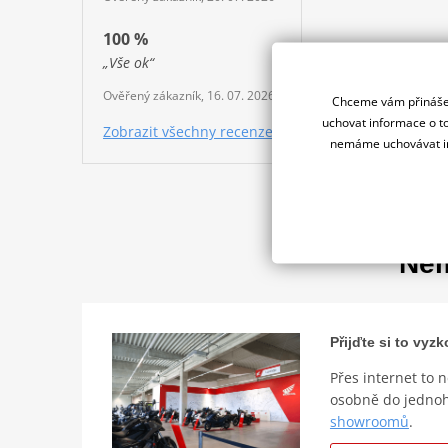
100 %
„Vše ok“
Ověřený zákazník, 16. 07. 2026
Chceme vám přinášet
uchovat informace o to
Zobrazit všechny recenze
nemáme uchovávat in
Nem
Přijďte si to vy
Přes internet to 
osobně do jedno
showroomů
.