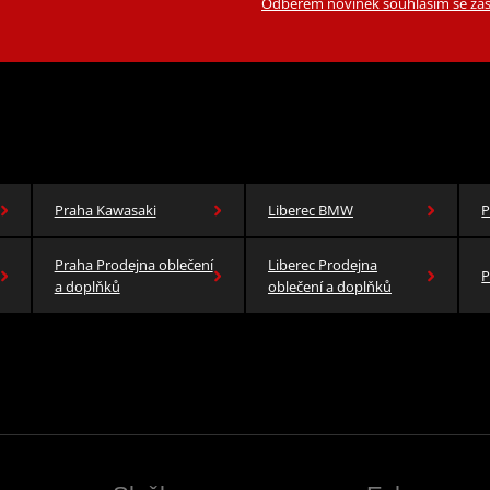
Odběrem novinek souhlasím se zas
Praha Kawasaki
Liberec BMW
P
Praha Prodejna oblečení
Liberec Prodejna
P
a doplňků
oblečení a doplňků