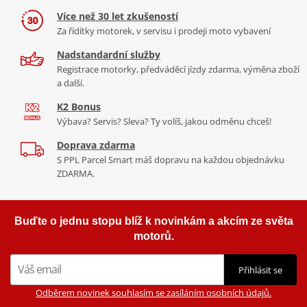
praktického vzhledu
. Tmavé odstíny a matné barevné provedení
Více než 30 let zkušeností
ještě více zdůrazňují výrazný charakter Medley S - připraveného
Za řídítky motorek, v servisu i prodeji moto vybavení
zapůsobit při každé jízdě.
Nadstandardní služby
Registrace motorky, předváděcí jízdy zdarma, výměna zboží
a další.
K2 Bonus
Výbava? Servis? Sleva? Ty volíš, jakou odměnu chceš!
Doprava zdarma
S PPL Parcel Smart máš dopravu na každou objednávku
ZDARMA.
Buďte o jednu stopu blíž k novinkám a akcím ze světa
motorů.
Přihlásit se
Odběrem novinek souhlasím se zasíláním osobních údajů.