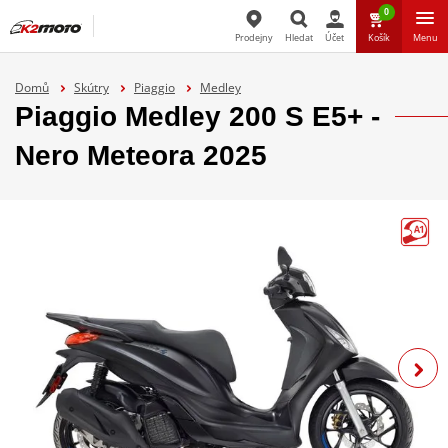
0
Prodejny
Hledat
Účet
Košík
Menu
Hledat
Domů
Skútry
Piaggio
Medley
Piaggio Medley 200 S E5+ -
Nero Meteora 2025