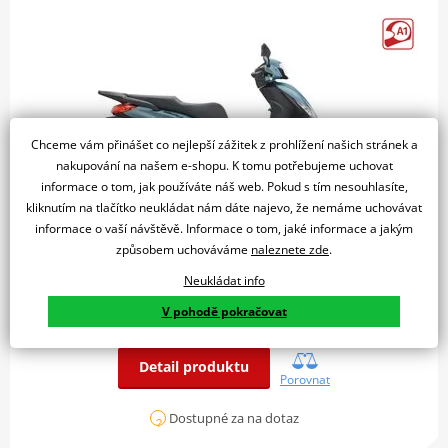
Chceme vám přinášet co nejlepší zážitek z prohlížení našich stránek a
nakupování na našem e-shopu. K tomu potřebujeme uchovat
informace o tom, jak používáte náš web. Pokud s tím nesouhlasíte,
kliknutím na tlačítko neukládat nám dáte najevo, že nemáme uchovávat
informace o vaší návštěvě. Informace o tom, jaké informace a jakým
Piaggio Medley 200 S E5+ - Blu Ardesia 2025
způsobem uchováváme
naleznete zde
.
125 900 Kč
Neukládat info
Piaggio Medley kombinuje obratnost a snadnou ovladatelnost
V pohodě pokračovat
skútru s velkými koly s elegantním…
Detail produktu
Porovnat
Dostupné za na dotaz