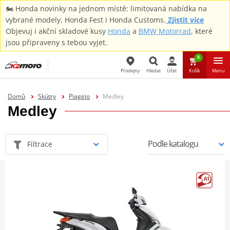
🏍️ Honda novinky na jednom místě: limitovaná nabídka na
vybrané modely, Honda Fest i Honda Customs.
Zjistit více
Objevuj i akční skladové kusy
Honda
a
BMW Motorrad
, které
jsou připraveny s tebou vyjet.
0
Prodejny
Hledat
Účet
Košík
Menu
Hledat
Domů
Skútry
Piaggio
Medley
Medley
Filtrace