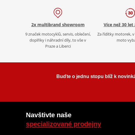
2x multibrand showroom
Více než 30 let
9 značek motocyklů, servis, oblečení,
Za řídítky motorek, v 
doplňky i náhradní díly, to vše v
moto vyb
Praze a Liberci
Buďte o jednu stopu blíž k novink
Navštivte naše
specializované prodejny