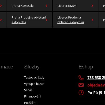
Praha Kawasaki
Liberec BMW
P
Praha Prodejna oblečení
Liberec Prodejna
P
a doplňků
oblečení a doplňků
ormace
Služby
Eshop
733 538 2
Testovací jízdy
Výkup a bazar
objedna
Servis
Po-Pá (9-
Financování
Pojištění