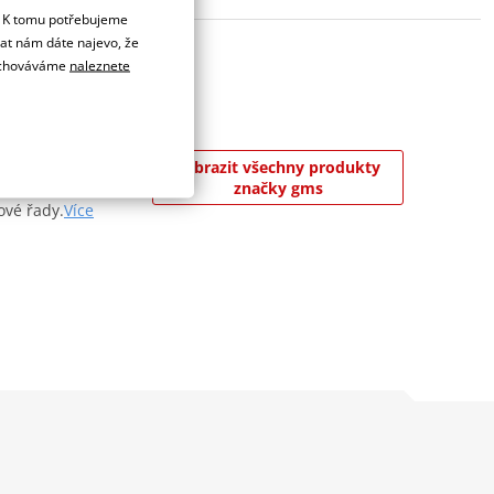
. K tomu potřebujeme
dat nám dáte najevo, že
 uchováváme
naleznete
kou firmou
Zobrazit všechny produkty
mavosti, že syn
značky gms
ové řady.
Více