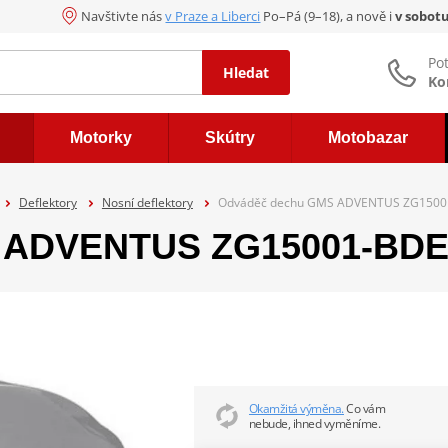
Navštivte nás
v Praze a Liberci
Po–Pá (9–18), a nově i
v sobot
Po
Hledat
Ko
Motorky
Skútry
Motobazar
Deflektory
Nosní deflektory
Odváděč dechu GMS ADVENTUS ZG1500
 ADVENTUS ZG15001-BDE
Okamžitá výměna.
Co vám
nebude, ihned vyměníme.