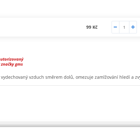
99 Kč
autorizovaný
r značky gms
echovaný vzduch směrem dolů, omezuje zamlžování hledí a zvyšuje