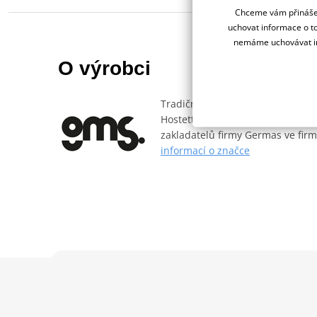
Chceme vám přinášet
uchovat informace o to
nemáme uchovávat in
O výrobci
Tradiční německá rodinná firma
Hostettler, která značku přejmen
zakladatelů firmy Germas ve firm
informací o značce