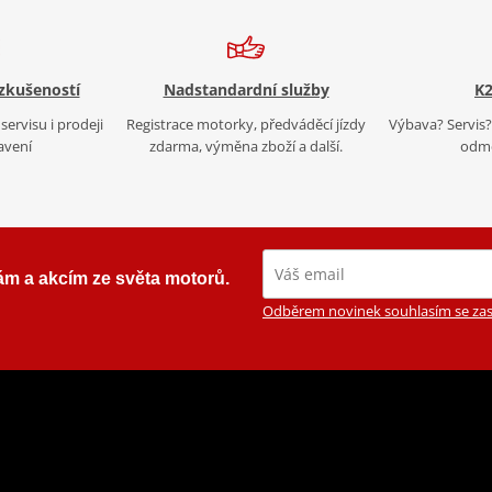
 zkušeností
Nadstandardní služby
K2
servisu i prodeji
Registrace motorky, předváděcí jízdy
Výbava? Servis? 
avení
zdarma, výměna zboží a další.
odmě
ám a akcím ze světa motorů.
Odběrem novinek souhlasím se zas