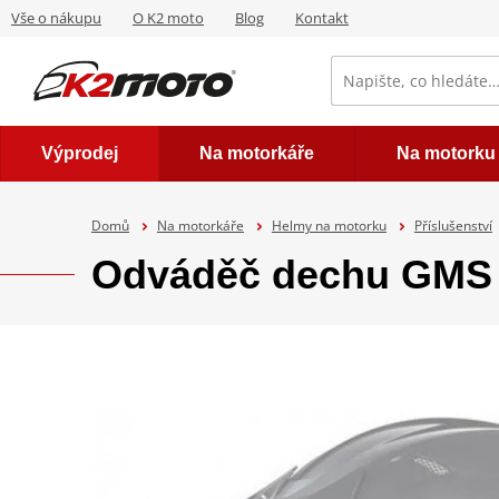
Vše o nákupu
O K2 moto
Blog
Kontakt
Výprodej
Na motorkáře
Na motorku
Domů
Na motorkáře
Helmy na motorku
Příslušenství
Odváděč dechu GMS