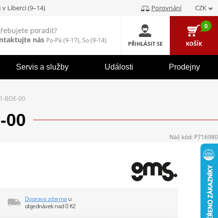
u
v Liberci (9–14)
Porovnání
CZK
0
třebujete poradit?
ntaktujte nás
Po-Pá (9-17), So (9-14)
PŘIHLÁSIT SE
KOŠÍK
Servis a služby
Události
Prodejny
1-BDE-00
-00
Náš kód:
P716980
Doprava zdarma
u
objednávek nad 0 Kč