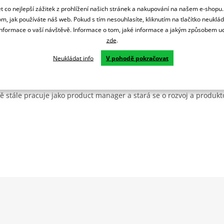
 co nejlepší zážitek z prohlížení našich stránek a nakupování na našem e-shopu
m, jak používáte náš web. Pokud s tím nesouhlasíte, kliknutím na tlačítko neuklá
formace o vaší návštěvě. Informace o tom, jaké informace a jakým způsobem
zde
.
Neukládat info
V pohodě pokračovat
, kterou možná znáte pod značkou Germas byla odkoupena švýcars
ovala na GMS a zařadila do svého portfolia oblečení. Není bez zají
ě stále pracuje jako product manager a stará se o rozvoj a produkt