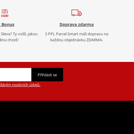
 Bonus
Doprava zdarma
Sleva? Ty volíš, jakou
S PPL Parcel Smart máš dopravu na
nu chceš!
každou objednávku ZDARMA.
Přihlásit se
íláním osobních údajů.