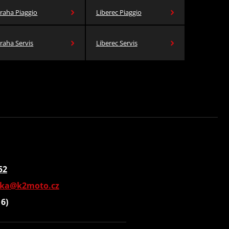
raha Piaggio
Liberec Piaggio
raha Servis
Liberec Servis
52
vka@k2moto.cz
16)