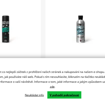
Skl
Skladem
776 Kč
u vás 12
u vás 12. 08.
 co nejlepší zážitek z prohlížení našich stránek a nakupování na našem e-shopu
Do košíku
Do košíku
m, jak používáte náš web. Pokud s tím nesouhlasíte, kliknutím na tlačítko neuklá
Por
Porovnat
formace o vaší návštěvě. Informace o tom, jaké informace a jakým způsobem
Vysoce kvalitní leštidlo a ochranný
 a osvěžujte svůj motocykl
zde
.
prostředek.Miracle Shine je špičkov
nému rozptylu vody.Pokud
Neukládat info
V pohodě pokračovat
leštěnka a ochranný…
hledáte…