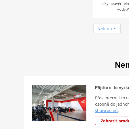
díky neuvěřite
vody.
Nahoru
Nem
Přijďte si to vy
Přes internet to 
osobně do jedno
showroomů
.
Zobrazit prod