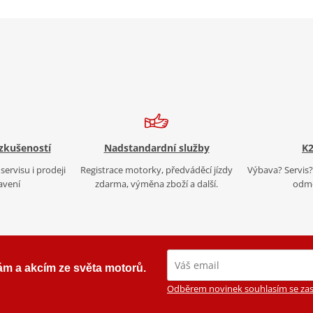
 zkušeností
Nadstandardní služby
K2
servisu i prodeji
Registrace motorky, předváděcí jízdy
Výbava? Servis? 
avení
zdarma, výměna zboží a další.
odmě
ám a akcím ze světa motorů.
Odběrem novinek souhlasím se zas