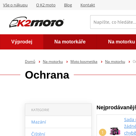
Vše o nákupu
O K2 moto
Blog
Kontakt
Výprodej
Na motorkáře
Na motorku
Domů
Na motorku
Moto kosmetika
Na motorku
O
Ochrana
Nejprodávanějš
KATEGORIE
Sada 
Mazání
žádné
chybě
Čištění