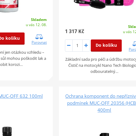
Skladem
u vás 12. 08.
Skl
1 317 Kč
u vás 12
Do košíku
Porovnat
Do košíku
Por
ní jen otázkou vzhledu –
 sůl mohou poškodit lak a
Základní sada pro péči a údržbu motoc
obit korozi…
Čistič na motocykl Nano Tech Biologi
odbouratelný…
h MUC-OFF 632 100ml
Ochrana komponent do nepřízni
podmínek MUC-OFF 20356 (HCB
400ml