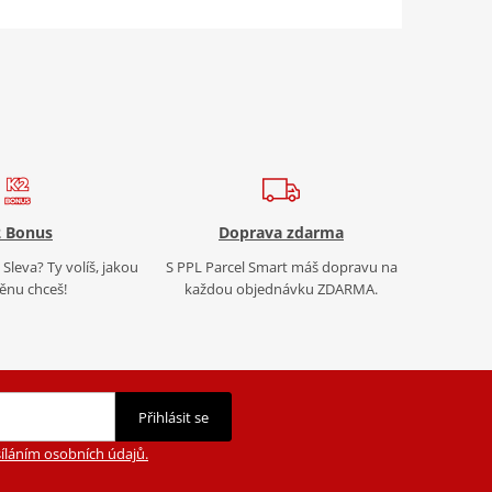
 Bonus
Doprava zdarma
Sleva? Ty volíš, jakou
S PPL Parcel Smart máš dopravu na
nu chceš!
každou objednávku ZDARMA.
Přihlásit se
íláním osobních údajů.