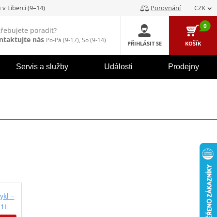
u
v Liberci (9–14)
Porovnání
CZK
0
třebujete poradit?
ntaktujte nás
Po-Pá (9-17), So (9-14)
PŘIHLÁSIT SE
KOŠÍK
Servis a služby
Události
Prodejny
ykl –
 1L