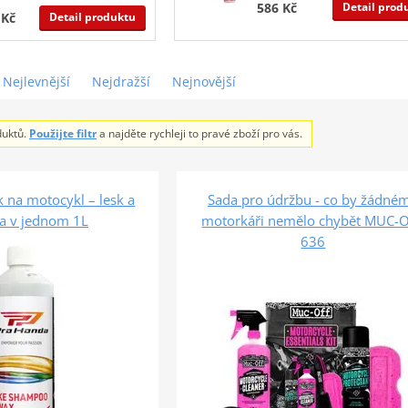
Detail prod
586 Kč
Detail produktu
 Kč
Nejlevnější
Nejdražší
Nejnovější
duktů.
Použijte filtr
a najděte rychleji to pravé zboží pro vás.
 na motocykl – lesk a
Sada pro údržbu - co by žádné
a v jednom 1L
motorkáři nemělo chybět MUC-
636