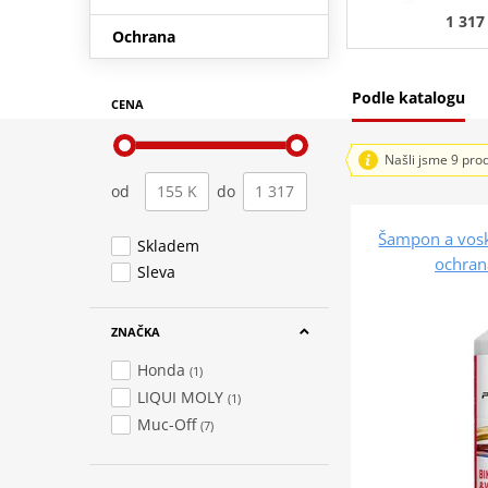
1 317
Ochrana
Podle katalogu
CENA
Našli jsme 9 pro
od
do
Šampon a vosk
Skladem
ochran
Sleva
ZNAČKA
Honda
(1)
LIQUI MOLY
(1)
Muc-Off
(7)