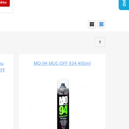
uktu
1
mu
MO-94 MUC-OFF 934 400ml
OFF