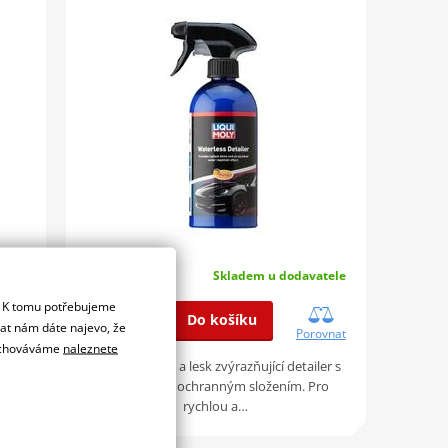
adem
420 Kč
. 08.
Skladem u dodavatele
. K tomu potřebujeme
Do košíku
dat nám dáte najevo, že
ovnat
Porovnat
 uchováváme
naleznete
Vysoce účinný a lesk zvýrazňující detailer s
á
inovativním ochranným složením. Pro
rychlou a…