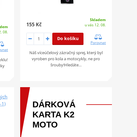
Skladem
155 Kč
u vás 12. 08.
adem
. 08.
Do košíku
Porovnat
ovnat
Náš víceúčelový zázračný sprej, který byl
vyroben pro kola a motocykly, ne pro
yklu!
šrouby!Hledáte…
cky
vých
DÁRKOVÁ
-1)
KARTA
K2
MOTO