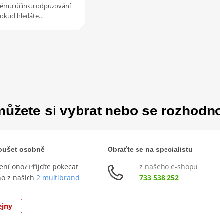
lnému účinku odpuzování
Pokud hledáte…
ůžete si vybrat nebo se rozhodn
zkoušet osobně
Obraťte se na specialistu
není ono? Přijďte pokecat
z našeho e-shopu
ho z našich
2 multibrand
733 538 252
ejny