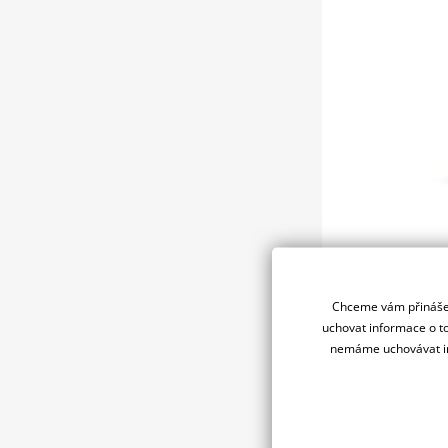
346 Kč
Chceme vám přinášet
uchovat informace o to
nemáme uchovávat in
Chraňte, udržujte
díky neuvěřitel