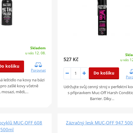
Skladem
u vás 12. 08.
Skl
527 Kč
u vás 12
Do košíku
Porovnat
Do košíku
Por
 leštidlo na kovy na bázi
pro zašlé kovy včetně
Udržujte svůj cenný stroj v perfektní ko
 mosazi, mědi,…
s přípravkem Muc-Off Harsh Conditi
Barrier. Díky…
ocyklů MUC-OFF 608
Zázračný lesk MUC-OFF 947 50
500ml