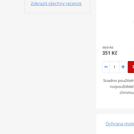
Zobrazit všechny recenze
363 Kč
351 Kč
Snadno použitelná
rozpouštědel 
chromu,
Ochrana mot