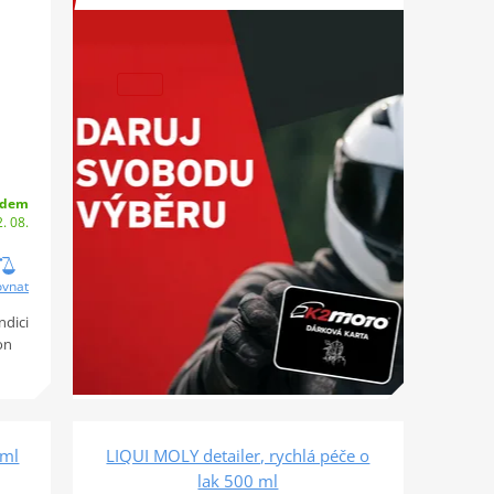
adem
. 08.
ovnat
ndici
on
0ml
LIQUI MOLY detailer, rychlá péče o
lak 500 ml