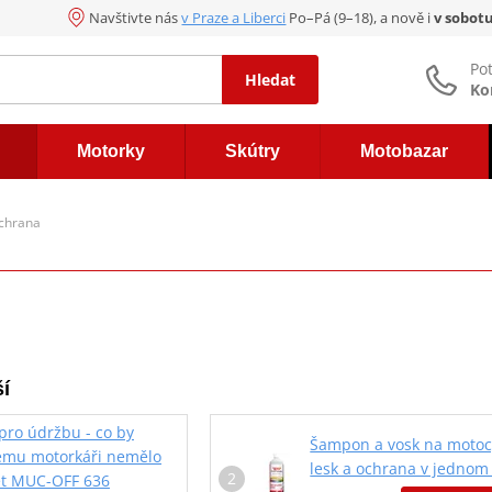
Navštivte nás
v Praze a Liberci
Po–Pá (9–18), a nově i
v sobot
Po
Hledat
Ko
Motorky
Skútry
Motobazar
chrana
í
pro údržbu - co by
Šampon a vosk na motoc
mu motorkáři nemělo
lesk a ochrana v jednom
t MUC-OFF 636