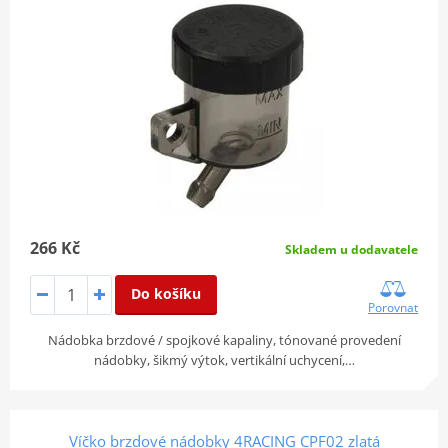
266 Kč
Skladem u dodavatele
Do košíku
Porovnat
Nádobka brzdové / spojkové kapaliny, tónované provedení
nádobky, šikmý výtok, vertikální uchycení,…
Víčko brzdové nádobky 4RACING CPF02 zlatá