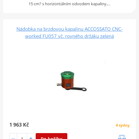
15 cm? s horizontálním odvodem kapaliny,…
Nádobka na brzdovou kapalinu ACCOSSATO CNC-
worked FU057 vč. rovného držáku zelená
1 963 Kč
4 týdny
Do košíku