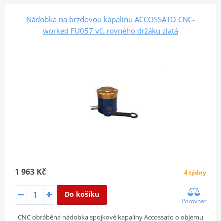
Nádobka na brzdovou kapalinu ACCOSSATO CNC-
worked FU057 vč. rovného držáku zlatá
1 963 Kč
4 týdny
Do košíku
Porovnat
CNC obráběná nádobka spojkové kapaliny Accossato o objemu