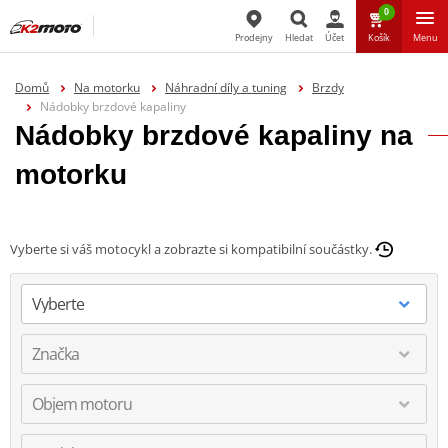
0
Prodejny
Hledat
Účet
Košík
Menu
Hledat
Domů
Na motorku
Náhradní díly a tuning
Brzdy
Nádobky brzdové kapaliny
Nádobky brzdové kapaliny na
motorku
Vyberte si váš motocykl a zobrazte si kompatibilní součástky.