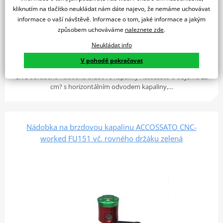
kliknutím na tlačítko neukládat nám dáte najevo, že nemáme uchovávat
informace o vaší návštěvě. Informace o tom, jaké informace a jakým
2 339 Kč
způsobem uchováváme
naleznete zde
.
4 týdny
Neukládat info
Do košíku
Porovnat
V pohodě pokračovat
CNC obráběná nádobka brzdové kapaliny Accossato o objemu 25
cm? s horizontálním odvodem kapaliny,…
Nádobka na brzdovou kapalinu ACCOSSATO CNC-
worked FU151 vč. rovného držáku zelená