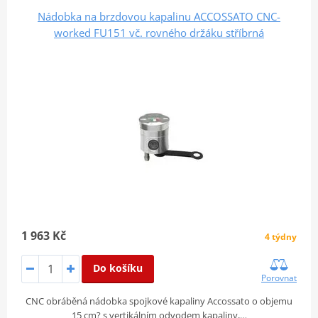
Nádobka na brzdovou kapalinu ACCOSSATO CNC-
worked FU151 vč. rovného držáku stříbrná
1 963 Kč
4 týdny
Do košíku
Porovnat
CNC obráběná nádobka spojkové kapaliny Accossato o objemu
15 cm? s vertikálním odvodem kapaliny,…