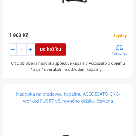
1 963 Kč
4 týdny
Do košíku
Porovnat
CNC obráběná nádobka spojkové kapaliny Accossato o objemu
15 cm? s vertikálním odvodem kapaliny,…
Nádobka na brzdovou kapalinu ACCOSSATO CNC-
worked FU057 vč. rovného držáku červená