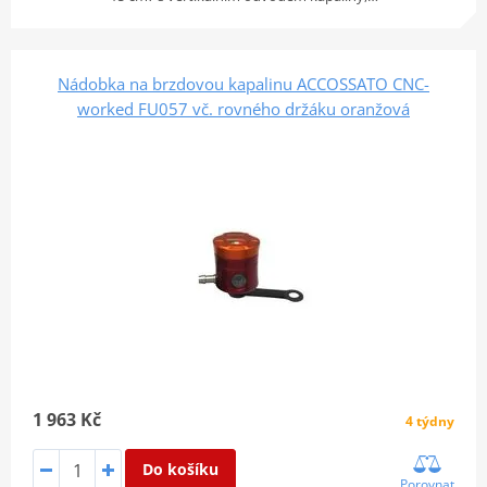
Nádobka na brzdovou kapalinu ACCOSSATO CNC-
worked FU057 vč. rovného držáku oranžová
1 963 Kč
4 týdny
Do košíku
Porovnat