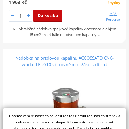
1 963 Kč
4 týdny
Do košíku
Porovnat
CNC obráběná nádobka spojkové kapaliny Accossato o objemu
15 cm? s vertikálním odvodem kapaliny,…
Nádobka na brzdovou kapalinu ACCOSSATO CNC-
worked FU010 vč. rovného držáku stříbrná
Chceme vám přinášet co nejlepší zážitek z prohlížení našich stránek a
nakupování na našem e-shopu. K tomu potřebujeme uchovat
informace o tom, jak používáte náš web. Pokud s tím nesouhlasíte,