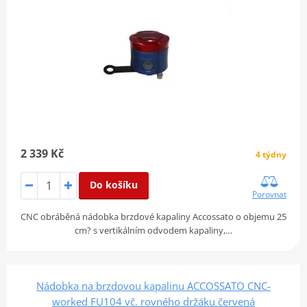
2 339 Kč
4 týdny
Do košíku
Porovnat
CNC obráběná nádobka brzdové kapaliny Accossato o objemu 25
cm? s vertikálním odvodem kapaliny,…
Nádobka na brzdovou kapalinu ACCOSSATO CNC-
worked FU104 vč. rovného držáku červená