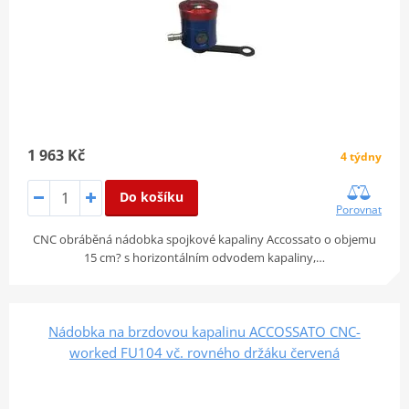
1 963 Kč
4 týdny
Do košíku
Porovnat
CNC obráběná nádobka spojkové kapaliny Accossato o objemu
15 cm? s horizontálním odvodem kapaliny,…
Nádobka na brzdovou kapalinu ACCOSSATO CNC-
worked FU104 vč. rovného držáku červená