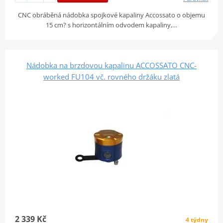
CNC obráběná nádobka spojkové kapaliny Accossato o objemu
15 cm? s horizontálním odvodem kapaliny,…
Nádobka na brzdovou kapalinu ACCOSSATO CNC-
worked FU104 vč. rovného držáku zlatá
2 339 Kč
4 týdny