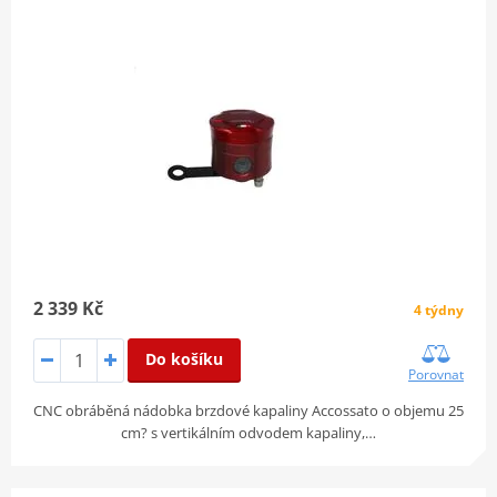
2 339 Kč
4 týdny
Do košíku
Porovnat
CNC obráběná nádobka brzdové kapaliny Accossato o objemu 25
cm? s vertikálním odvodem kapaliny,…