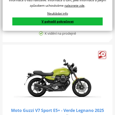
informace o vaší návštěvě. Informace o tom, jaké informace a jakým
Vyber si svou výhodu: K2 Bonus SLEVA 10.000,- Kč a k tomu
způsobem uchováváme
naleznete zde
.
dalších 10.000,- Kč bonus na…
Neukládat info
Detail produktu
V pohodě pokračovat
Porovnat
K vidění na prodejně
Moto Guzzi V7 Sport E5+ - Verde Legnano 2025