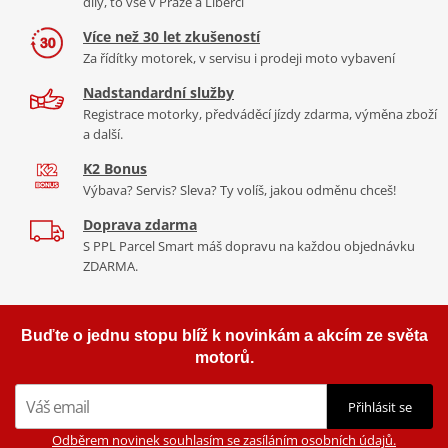
díly, to vše v Praze a Liberci
Více než 30 let zkušeností
Za řídítky motorek, v servisu i prodeji moto vybavení
Nadstandardní služby
Registrace motorky, předváděcí jízdy zdarma, výměna zboží
a další.
K2 Bonus
Výbava? Servis? Sleva? Ty volíš, jakou odměnu chceš!
Doprava zdarma
S PPL Parcel Smart máš dopravu na každou objednávku
ZDARMA.
Buďte o jednu stopu blíž k novinkám a akcím ze světa
motorů.
Přihlásit se
Odběrem novinek souhlasím se zasíláním osobních údajů.