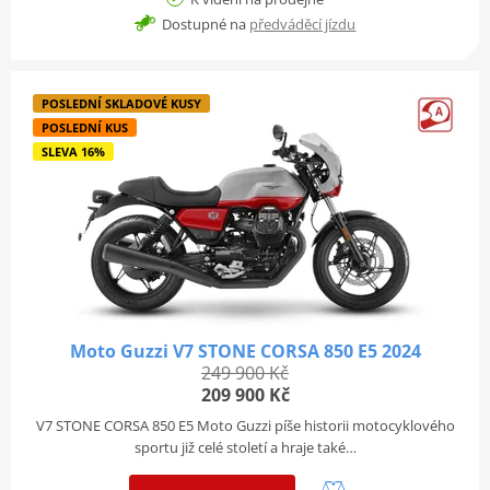
Dostupné na
předváděcí jízdu
POSLEDNÍ SKLADOVÉ KUSY
POSLEDNÍ KUS
SLEVA 16%
Moto Guzzi V7 STONE CORSA 850 E5 2024
249 900 Kč
209 900 Kč
V7 STONE CORSA 850 E5 Moto Guzzi píše historii motocyklového
sportu již celé století a hraje také…