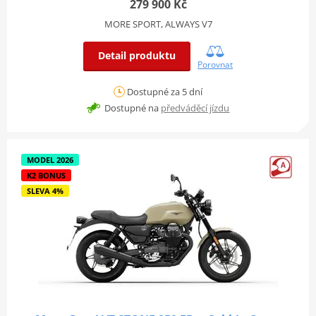
279 900 Kč
MORE SPORT, ALWAYS V7
Detail produktu
Porovnat
Dostupné za 5 dní
Dostupné na
předváděcí jízdu
MODEL 2026
K2 BONUS
SLEVA 4%