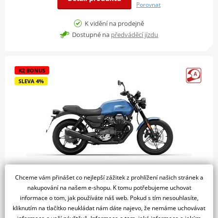
Porovnat
K vidění na prodejně
Dostupné na
předváděcí jízdu
K2 BONUS
SLEVA 4%
Chceme vám přinášet co nejlepší zážitek z prohlížení našich stránek a
Moto Guzzi V7 STONE 850 E5+ - Blu Profondo
nakupování na našem e-shopu. K tomu potřebujeme uchovat
2025
informace o tom, jak používáte náš web. Pokud s tím nesouhlasíte,
229 900 Kč
kliknutím na tlačítko neukládat nám dáte najevo, že nemáme uchovávat
219 900 Kč