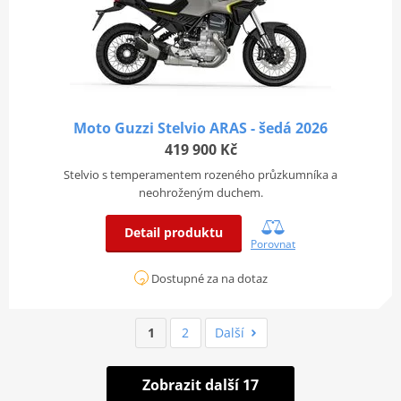
Moto Guzzi Stelvio ARAS - šedá 2026
419 900 Kč
Stelvio s temperamentem rozeného průzkumníka a
neohroženým duchem.
Detail produktu
Porovnat
Dostupné za na dotaz
1
2
Další
Zobrazit další 17