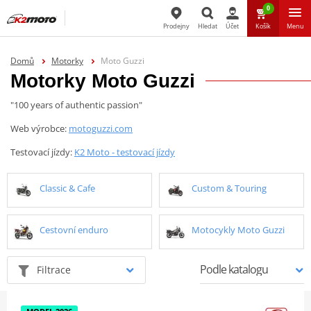
0
Prodejny
Hledat
Účet
Košík
Menu
Hledat
Domů
Motorky
Moto Guzzi
Motorky Moto Guzzi
"100 years of authentic passion"
Web výrobce:
motoguzzi.com
Testovací jízdy:
K2 Moto - testovací jízdy
Classic & Cafe
Custom & Touring
Cestovní enduro
Motocykly Moto Guzzi
Filtrace