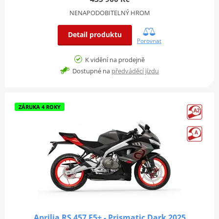
NENAPODOBITELNÝ HROM
Detail produktu
Porovnat
K vidění na prodejně
Dostupné na
předváděcí jízdu
ZÁRUKA 4 ROKY
Aprilia RS 457 E5+ - Prismatic Dark 2025