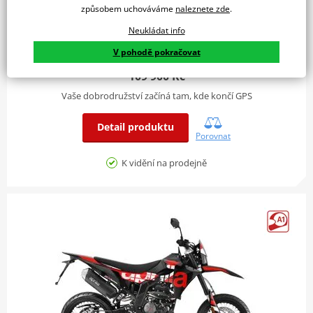
způsobem uchováváme
naleznete zde
.
Neukládat info
V pohodě pokračovat
Aprilia RX 125 - Varanus Black 2025
109 900 Kč
Vaše dobrodružství začíná tam, kde končí GPS
Detail produktu
Porovnat
K vidění na prodejně