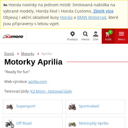
🏍️ Honda novinky na jednom místě: limitovaná nabídka na
vybrané modely, Honda Fest i Honda Customs.
Zjistit více
Objevuj i akční skladové kusy
Honda
a
BMW Motorrad
, které
jsou připraveny s tebou vyjet.
0
Prodejny
Hledat
Účet
Košík
Menu
Hledat
Domů
Motorky
Aprilia
Motorky Aprilia
"Ready for fun"
Web výrobce:
aprilia.com
Testovací jízdy:
K2 Moto - testovací jízdy
Supersport
Sportnaked
Off Road
Motocykly Aprilia