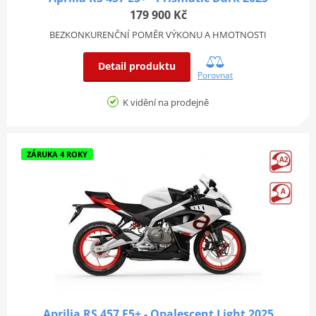
179 900 Kč
BEZKONKURENČNÍ POMĚR VÝKONU A HMOTNOSTI
Detail produktu
Porovnat
K vidění na prodejně
ZÁRUKA 4 ROKY
Aprilia RS 457 E5+ - Opalescent Light 2025