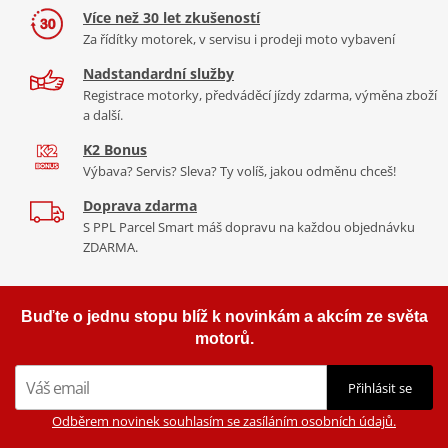
Více než 30 let zkušeností
Za řídítky motorek, v servisu i prodeji moto vybavení
Nadstandardní služby
Registrace motorky, předváděcí jízdy zdarma, výměna zboží
a další.
K2 Bonus
Výbava? Servis? Sleva? Ty volíš, jakou odměnu chceš!
Doprava zdarma
S PPL Parcel Smart máš dopravu na každou objednávku
ZDARMA.
Buďte o jednu stopu blíž k novinkám a akcím ze světa
motorů.
Přihlásit se
Odběrem novinek souhlasím se zasíláním osobních údajů.