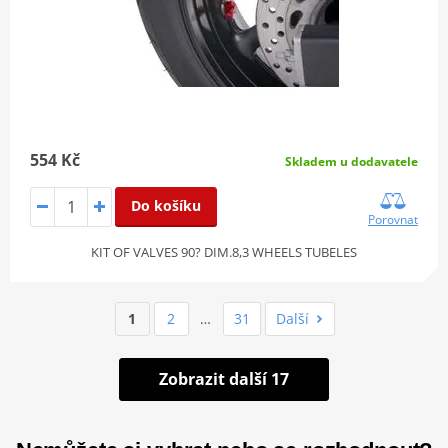
554 Kč
Skladem u dodavatele
Do košíku
Porovnat
KIT OF VALVES 90? DIM.8,3 WHEELS TUBELES
1
2
…
31
Další
Zobrazit další 17