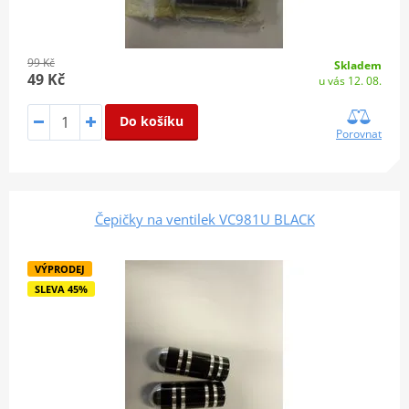
99 Kč
Skladem
49 Kč
u vás 12. 08.
Do košíku
Porovnat
Čepičky na ventilek VC981U BLACK
VÝPRODEJ
SLEVA 45%