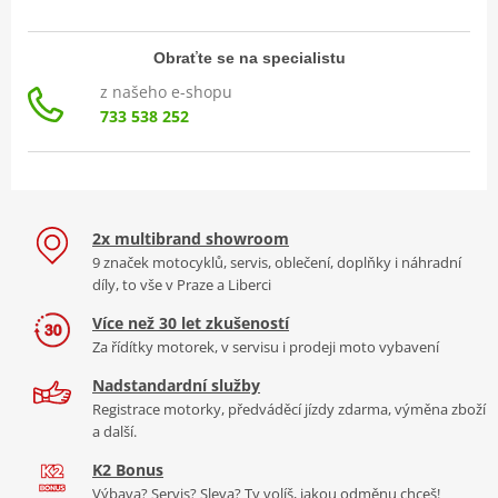
Obraťte se na specialistu
z našeho e-shopu
733 538 252
2x multibrand showroom
9 značek motocyklů, servis, oblečení, doplňky i náhradní
díly, to vše v Praze a Liberci
Více než 30 let zkušeností
Za řídítky motorek, v servisu i prodeji moto vybavení
Nadstandardní služby
Registrace motorky, předváděcí jízdy zdarma, výměna zboží
a další.
K2 Bonus
Výbava? Servis? Sleva? Ty volíš, jakou odměnu chceš!