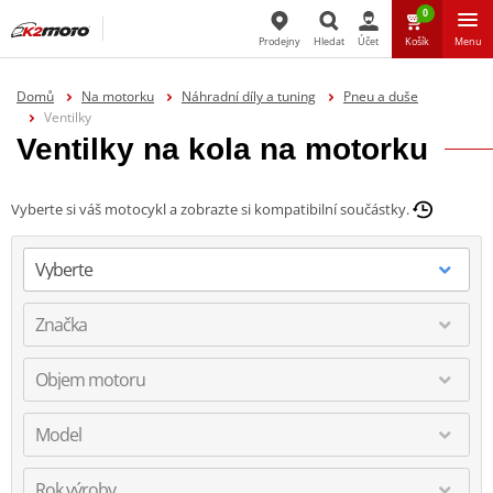
0
Prodejny
Hledat
Účet
Košík
Menu
Hledat
Domů
Na motorku
Náhradní díly a tuning
Pneu a duše
Ventilky
Ventilky na kola na motorku
Vyberte si váš motocykl a zobrazte si kompatibilní součástky.