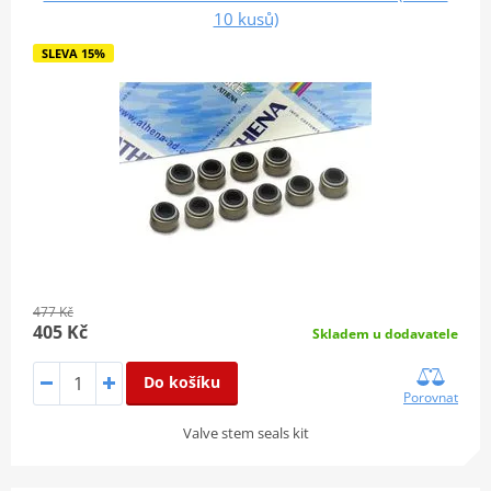
10 kusů)
SLEVA 15%
477 Kč
405 Kč
Skladem u dodavatele
Do košíku
Porovnat
Valve stem seals kit