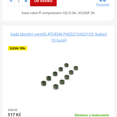
Do košíku
Porovnat
base valve ff compression YZ(-F) 06-, KX250F 20-
Sada těsnění ventilů ATHENA P400210420105 (balení
10 kusů)
SLEVA 15%
608 Kč
517 Kč
Skladem u dodavatele