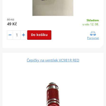
89 Kč
Skladem
49 Kč
u vás 12. 08.
Do košíku
Porovnat
Čepičky na ventilek VC981R RED