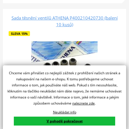
Sada těsnění ventilů ATHENA P400210420730 (balení
10 kusů)
SLEVA 15%
Chceme vám přinášet co nejlepší zážitek z prohlížení našich stránek a
nakupování na našem e-shopu. K tomu potřebujeme uchovat
informace o tom, jak používáte náš web. Pokud s tím nesouhlasíte,
kliknutím na tlačítko neukládat nám dáte najevo, že nemáme uchovávat
informace o vaší návštěvě. Informace o tom, jaké informace a jakým
596 Kč
způsobem uchováváme
naleznete zde
.
507 Kč
Skladem u dodavatele
Neukládat info
Do košíku
V pohodě pokračovat
Porovnat