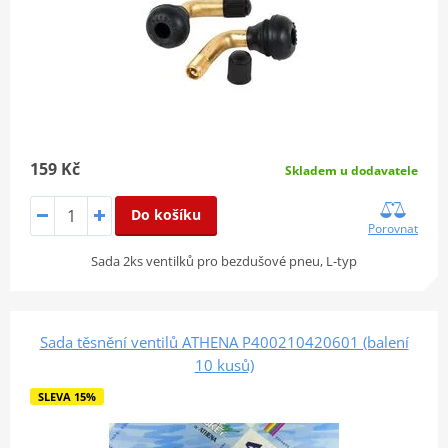
159 Kč
Skladem u dodavatele
Do košíku
Porovnat
Sada 2ks ventilků pro bezdušové pneu, L-typ
Sada těsnění ventilů ATHENA P400210420601 (balení
10 kusů)
SLEVA 15%