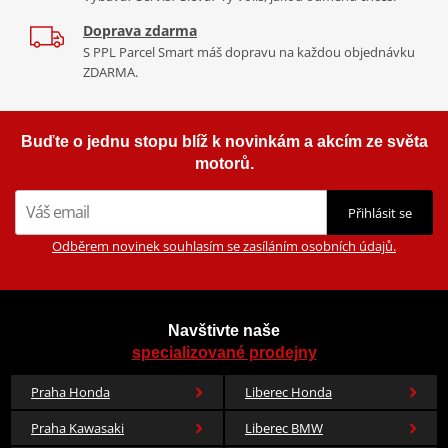
Doprava zdarma
S PPL Parcel Smart máš dopravu na každou objednávku
ZDARMA.
Buďte o jednu stopu blíž k novinkám a akcím ze světa
motorů.
Přihlásit se
Odběrem novinek souhlasím se zasíláním osobních údajů.
Navštivte naše
specializované prodejny
Praha Honda
Liberec Honda
Praha Kawasaki
Liberec BMW