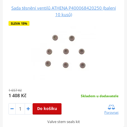
Sada těsnění ventilů ATHENA P400068420250 (balení
10 kusů)
SLEVA 15%
1 657 Kč
1 408 Kč
Skladem u dodavatele
Do košíku
Porovnat
Valve stem seals kit