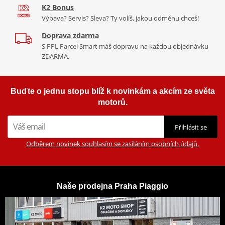
K2 Bonus
Výbava? Servis? Sleva? Ty volíš, jakou odměnu chceš!
Doprava zdarma
S PPL Parcel Smart máš dopravu na každou objednávku
ZDARMA.
Buďte o jednu stopu blíž k novinkám a akcím ze světa
motorů.
Přihlásit se
Odběrem novinek souhlasím se zasíláním osobních údajů.
Naše prodejna Praha Piaggio