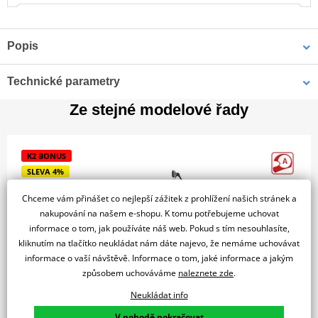
Popis
V9 BOBBER SPECIAL EDITION E5
Technické parametry
Po celé století pomáhala značka Moto Guzzi psát historii
Ze stejné modelové řady
Motor
motocyklového sportu a významně se podílela na jejím utváření.
Od svých skromných začátků, kdy byla tato malá společnost
založena po první světové válce dvěma přáteli, kteří pocházeli z
Typ chlazení
Vzduch
K2 BONUS
leteckého prostředí, se značka z Mandello del Lario u jezera Como
SLEVA 4%
etablovala jako stálá hvězda na dvoukolovém nebi. Dřívější
Výkon a Převodovka
úspěchy v motoristickém sportu k tomu přispěly stejně jako
Chceme vám přinášet co nejlepší zážitek z prohlížení našich stránek a
velkolepé modely Moto Guzzi, které vždy chápaly, jak dokonale
nakupování na našem e-shopu. K tomu potřebujeme uchovat
Převodový stupeň 6.
ano
skloubit funkčnost a ušlechtilý design
informace o tom, jak používáte náš web. Pokud s tím nesouhlasíte,
kliknutím na tlačítko neukládat nám dáte najevo, že nemáme uchovávat
CO2 emise
119 g/km
informace o vaší návštěvě. Informace o tom, jaké informace a jakým
způsobem uchováváme
naleznete zde
.
Brzdy a Odpružení
Neukládat info
Moto Guzzi V7 STONE 850 E5+ - Nero Ruvido 2025
V pohodě pokračovat