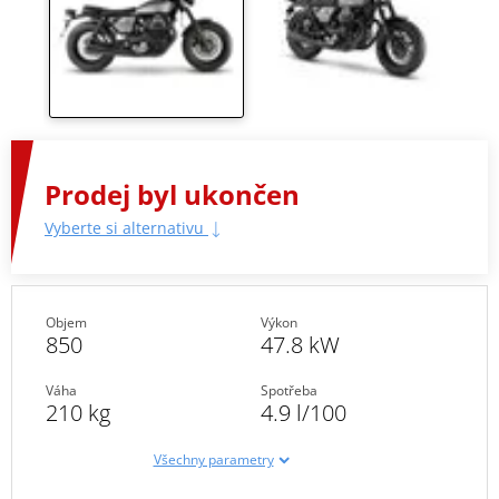
Prodej byl ukončen
Vyberte si alternativu
Objem
Výkon
850
47.8 kW
Váha
Spotřeba
210 kg
4.9 l/100
Všechny parametry