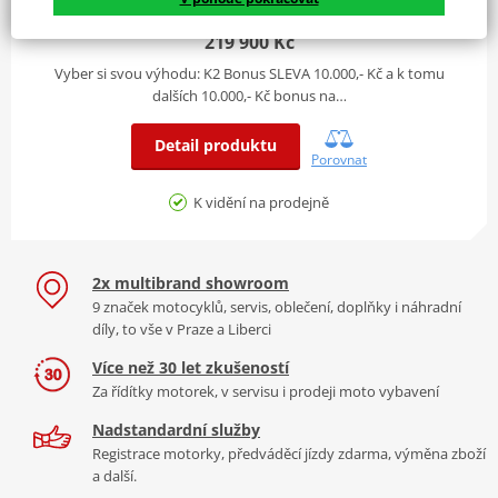
Plovoucí kotouč z nerezové oceli Ø 320 mm,
Přední
229 900 Kč
brzdový třmen Brembo se 4 samostatnými
brzdy
219 900 Kč
protiběžnými pístky
Vyber si svou výhodu: K2 Bonus SLEVA 10.000,- Kč a k tomu
Zadní
Nerezový kotouč Ø 260 mm, plovoucí brzdový
dalších 10.000,- Kč bonus na…
brzdy
třmen se 2 pístky
Detail produktu
Porovnat
Rám a rozměry
K vidění na prodejně
Zadní pneumatika
150/80-16
Přední pneumatika
130/90-16
2x multibrand showroom
Objem palivové nádrže
15 litrů
9 značek motocyklů, servis, oblečení, doplňky i náhradní
díly, to vše v Praze a Liberci
Více než 30 let zkušeností
Za řídítky motorek, v servisu i prodeji moto vybavení
Nadstandardní služby
Registrace motorky, předváděcí jízdy zdarma, výměna zboží
a další.