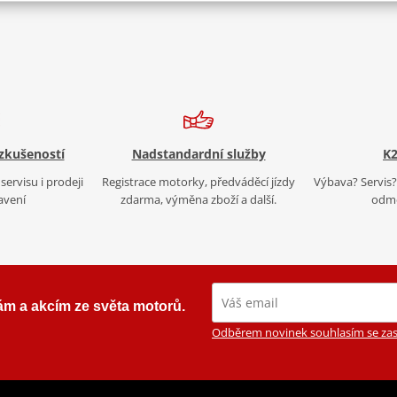
 zkušeností
Nadstandardní služby
K2
servisu i prodeji
Registrace motorky, předváděcí jízdy
Výbava? Servis? 
avení
zdarma, výměna zboží a další.
odmě
ám a akcím ze světa motorů.
Odběrem novinek souhlasím se zas