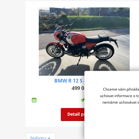
BMW R 12 S - DEMO 2025
499 000 Kč
Chceme vám přinášet
uchovat informace o to
nemáme uchovávat in
Detail produktu
Nahoru