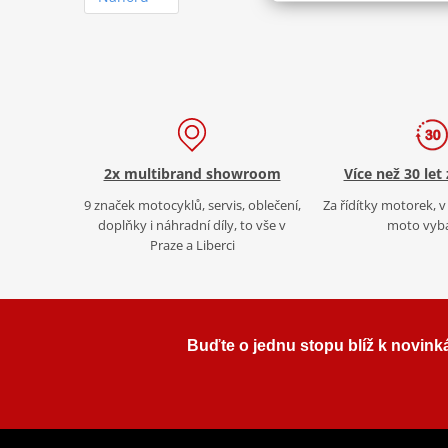
2x multibrand showroom
Více než 30 let
9 značek motocyklů, servis, oblečení,
Za řídítky motorek, v 
doplňky i náhradní díly, to vše v
moto vyb
Praze a Liberci
Buďte o jednu stopu blíž k novink