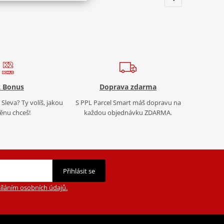
 Bonus
Doprava zdarma
Sleva? Ty volíš, jakou
S PPL Parcel Smart máš dopravu na
nu chceš!
každou objednávku ZDARMA.
Přihlásit se
íláním osobních údajů.