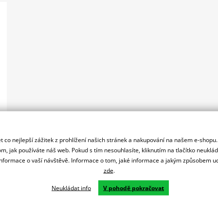
 co nejlepší zážitek z prohlížení našich stránek a nakupování na našem e-shopu
m, jak používáte náš web. Pokud s tím nesouhlasíte, kliknutím na tlačítko neuklá
formace o vaší návštěvě. Informace o tom, jaké informace a jakým způsobem
zde
.
Neukládat info
V pohodě pokračovat