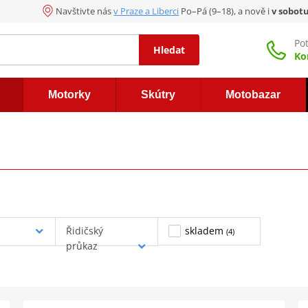
Navštivte nás
v Praze a Liberci
Po–Pá (9–18), a nově i
v sobot
Po
Hledat
Ko
Motorky
Skútry
Motobazar
Řidičský
skladem
(4)
průkaz