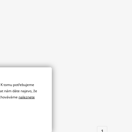
. K tomu potřebujeme
dat nám dáte najevo, že
 uchováváme
naleznete
1