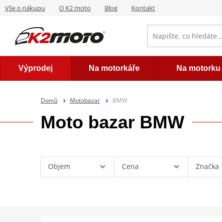
Vše o nákupu
O K2 moto
Blog
Kontakt
Výprodej
Na motorkáře
Na motorku
Domů
Motobazar
BMW
Moto bazar BMW
Objem
Cena
Značka