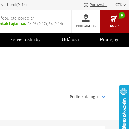
u
v Liberci (9–14)
Porovnání
CZK
0
třebujete poradit?
ntaktujte nás
Po-Pá (9-17), So (9-14)
PŘIHLÁSIT SE
KOŠÍK
Servis a služby
Události
Prodejny