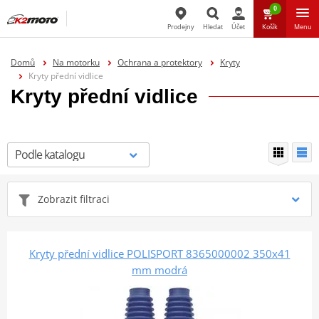
0
Prodejny
Hledat
Účet
Košík
Menu
Hledat
Domů
Na motorku
Ochrana a protektory
Kryty
Kryty přední vidlice
Kryty přední vidlice
Zobrazit filtraci
Kryty přední vidlice POLISPORT 8365000002 350x41
mm modrá