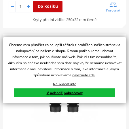
Do košíku
Porovnat
Kryty přední vidlice 250x32 mm černé
Kryty přední vidlice POLISPORT 8358000004 215x28
Chceme vám přinášet co nejlepší zážitek z prohlížení našich stránek a
mm černý
nakupování na našem e-shopu. K tomu potřebujeme uchovat
informace o tom, jak používáte náš web. Pokud s tím nesouhlasíte,
kliknutím na tlačítko neukládat nám dáte najevo, že nemáme uchovávat
informace o vaší návštěvě. Informace o tom, jaké informace a jakým
způsobem uchováváme
naleznete zde
.
Neukládat info
V pohodě pokračovat