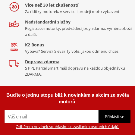
Více než 30 let zkušeností
Za řídítky motorek, v servisu i prodeji moto vybavení
Nadstandardní služby
Registrace motorky, předváděcí jízdy zdarma, výměna zboží
a další.
K2 Bonus
Výbava? Servis? Sleva? Ty volíš, jakou odměnu chceš!
Doprava zdarma
S PPL Parcel Smart máš dopravu na každou objednávku
ZDARMA.
Buďte o jednu stopu blíž k novinkám a akcím ze světa
motorů.
Přihlásit se
Odběrem novinek souhlasím se zasíláním osobních údajů.