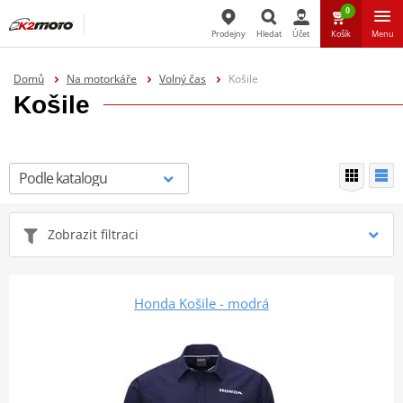
0
Prodejny
Hledat
Účet
Košík
Menu
Hledat
Domů
Na motorkáře
Volný čas
Košile
Košile
Zobrazit filtraci
Honda Košile - modrá