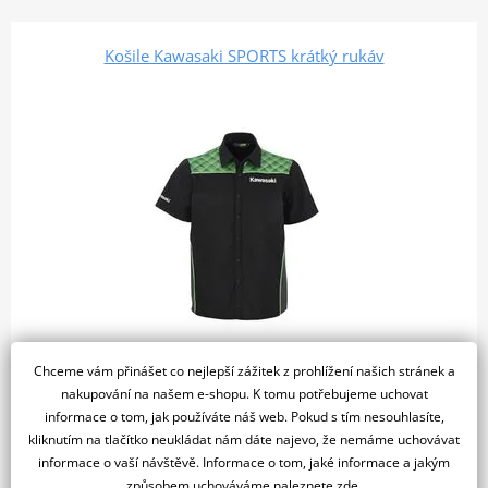
Košile Kawasaki SPORTS krátký rukáv
Chceme vám přinášet co nejlepší zážitek z prohlížení našich stránek a
2 031 Kč
5 dní
nakupování na našem e-shopu. K tomu potřebujeme uchovat
informace o tom, jak používáte náš web. Pokud s tím nesouhlasíte,
kliknutím na tlačítko neukládat nám dáte najevo, že nemáme uchovávat
Detail produktu
Porovnat
informace o vaší návštěvě. Informace o tom, jaké informace a jakým
způsobem uchováváme
naleznete zde
.