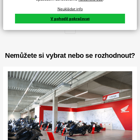
Sportovní košile KAWASAKI SPORTS Vlastnosti: Kolekce 2021
UNISEX Loga Kawasaki Černozelené…
Neukládat info
V pohodě pokračovat
1
Nemůžete si vybrat nebo se rozhodnout?