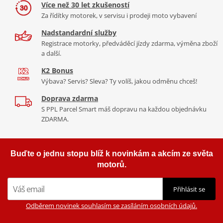
Více než 30 let zkušeností
Za řídítky motorek, v servisu i prodeji moto vybavení
Nadstandardní služby
Registrace motorky, předváděcí jízdy zdarma, výměna zboží
a další.
K2 Bonus
Výbava? Servis? Sleva? Ty volíš, jakou odměnu chceš!
Doprava zdarma
S PPL Parcel Smart máš dopravu na každou objednávku
ZDARMA.
Buďte o jednu stopu blíž k novinkám a akcím ze světa
motorů.
Přihlásit se
Odběrem novinek souhlasím se zasíláním osobních údajů.