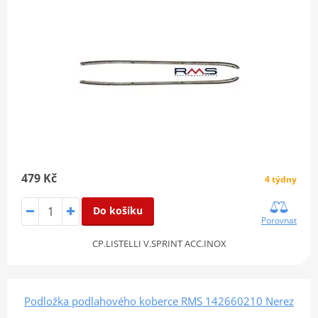
479 Kč
4 týdny
Do košíku
Porovnat
CP.LISTELLI V.SPRINT ACC.INOX
Podložka podlahového koberce RMS 142660210 Nerez