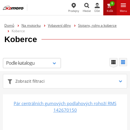
0
Prodejny
Hledat
Účet
Košík
Menu
Hledat
Domů
Na motorku
Vybavení dílny
Stojany, rolny a koberce
Koberce
Koberce
Zobrazit filtraci
Pár centrálních gumových podlahových rohoží RMS
142670150