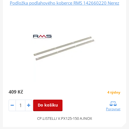
Podložka podlahového koberce RMS 142660220 Nerez
409 Kč
4 týdny
Do košíku
Porovnat
CP.LISTELLI V.PX125-150 A.INOX