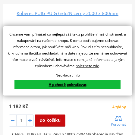
Koberec PUIG PUIG 6362N černý 2000 x 800mm
Chceme vám přinášet co nejlepší zážitek z prohlížení našich stránek a
nakupování na našem e-shopu. K tomu potřebujeme uchovat
informace o tom, jak používáte náš web. Pokud s tím nesouhlasíte,
kliknutím na tlačítko neukládat nám dáte najevo, že nemáme uchovávat
informace o vaší návštěvě. Informace o tom, jaké informace a jakým
způsobem uchováváme
naleznete zde
.
Neukládat info
V pohodě pokračovat
1 182 Kč
4 týdny
Do košíku
Porovnat
CARPET PUIG HI TECH PARTS 1800X750MMKoberec je navržen