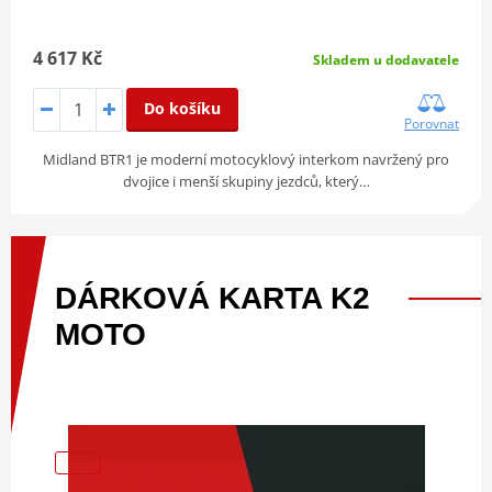
4 617 Kč
Skladem u dodavatele
Do košíku
Porovnat
Midland BTR1 je moderní motocyklový interkom navržený pro
dvojice i menší skupiny jezdců, který…
DÁRKOVÁ
KARTA
K2
MOTO