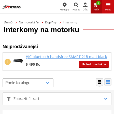
0
Prodejny
Hledat
Účet
Košík
Menu
Hledat
Domů
Na motorkáře
Doplňky
Interkomy
Interkomy na motorku
Nejprodávanější
HJC bluetooth handsfree SMART 21B matt black
Detail produktu
5 490 Kč
Zobrazit filtraci