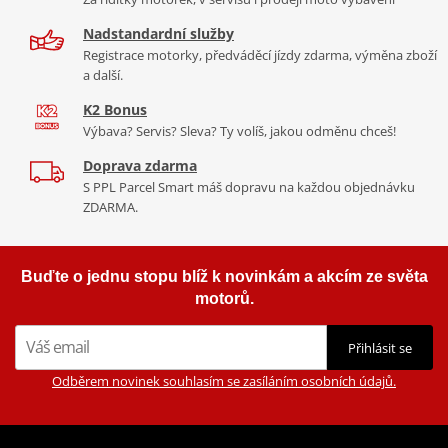
Nadstandardní služby
Registrace motorky, předváděcí jízdy zdarma, výměna zboží
a další.
K2 Bonus
Výbava? Servis? Sleva? Ty volíš, jakou odměnu chceš!
Doprava zdarma
S PPL Parcel Smart máš dopravu na každou objednávku
ZDARMA.
Buďte o jednu stopu blíž k novinkám a akcím ze světa
motorů.
Přihlásit se
Odběrem novinek souhlasím se zasíláním osobních údajů.