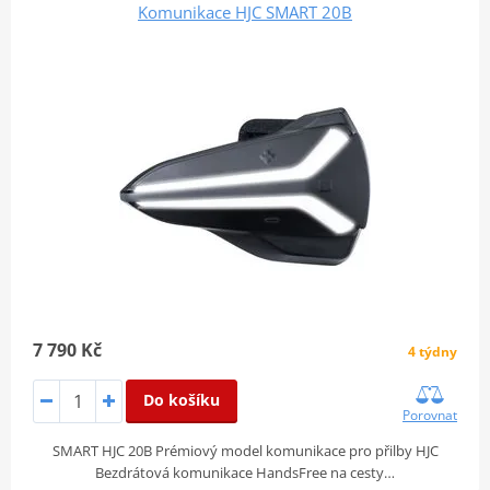
Komunikace HJC SMART 20B
7 790 Kč
4 týdny
Do košíku
Porovnat
SMART HJC 20B Prémiový model komunikace pro přilby HJC
Bezdrátová komunikace HandsFree na cesty…