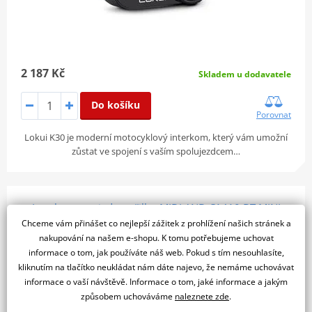
2 187 Kč
Skladem u dodavatele
Do košíku
Porovnat
Lokui K30 je moderní motocyklový interkom, který vám umožní
zůstat ve spojení s vaším spolujezdcem…
Interkom pro jednu přilbu MIDLAND C1410 BT MINI
Chceme vám přinášet co nejlepší zážitek z prohlížení našich stránek a
nakupování na našem e-shopu. K tomu potřebujeme uchovat
informace o tom, jak používáte náš web. Pokud s tím nesouhlasíte,
kliknutím na tlačítko neukládat nám dáte najevo, že nemáme uchovávat
informace o vaší návštěvě. Informace o tom, jaké informace a jakým
způsobem uchováváme
naleznete zde
.