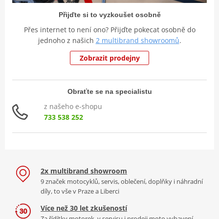
Přijďte si to vyzkoušet osobně
Přes internet to není ono? Přijďte pokecat osobně do
jednoho z našich
2 multibrand showroomů
.
Zobrazit prodejny
Obraťte se na specialistu
z našeho e-shopu
733 538 252
2x multibrand showroom
9 značek motocyklů, servis, oblečení, doplňky i náhradní
díly, to vše v Praze a Liberci
Více než 30 let zkušeností
Za řídítky motorek, v servisu i prodeji moto vybavení