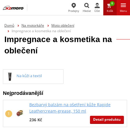
0
Prodejny
Hledat
Účet
Košík
Menu
Hledat
Domů
Na motorkáře
Moto oblečení
Impregnace a kosmetika na oblečení
Impregnace a kosmetika na
oblečení
Na kůži a textil
Nejprodávanější
Bezbarvý balzám na ošetření kůže Rapide
Leathercream-grease, 150 ml
Detail produktu
236 Kč