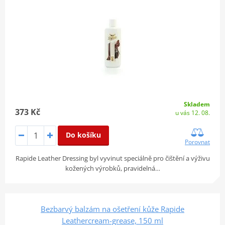
Skladem
373 Kč
u vás 12. 08.
Do košíku
Porovnat
Rapide Leather Dressing byl vyvinut speciálně pro čištění a výživu
kožených výrobků, pravidelná…
Bezbarvý balzám na ošetření kůže Rapide
Leathercream-grease, 150 ml