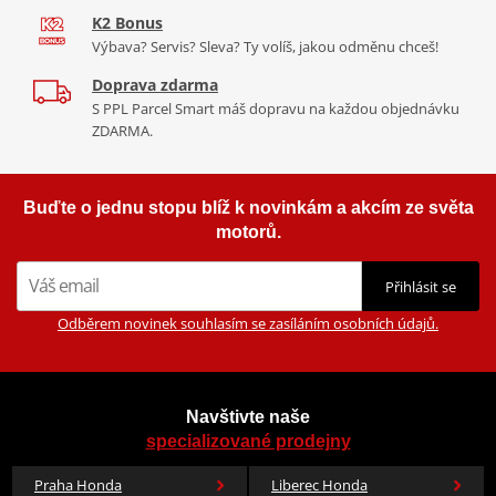
K2 Bonus
Výbava? Servis? Sleva? Ty volíš, jakou odměnu chceš!
Doprava zdarma
S PPL Parcel Smart máš dopravu na každou objednávku
ZDARMA.
Buďte o jednu stopu blíž k novinkám a akcím ze světa
motorů.
Přihlásit se
Odběrem novinek souhlasím se zasíláním osobních údajů.
Navštivte naše
specializované prodejny
Praha Honda
Liberec Honda