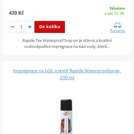
Skladem
430 Kč
u vás 12. 08.
Do košíku
Porovnat
Rapide Tex Waterproof Sray-on je účinná a kvalitní
vodoodpudivá impregnace na bázi vody, která…
Impregnace na kůži a textil Rapide Waterproofspray,
200 ml