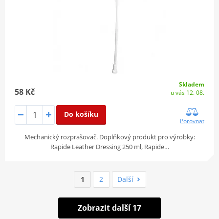
Skladem
58 Kč
u vás 12. 08.
Do košíku
Porovnat
Mechanický rozprašovač. Doplňkový produkt pro výrobky:
Rapide Leather Dressing 250 ml, Rapide…
1
2
Další
Zobrazit další 17