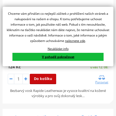
Chceme vám přinášet co nejlepší zážitek z prohlížení našich stránek a
nakupování na našem e-shopu. K tomu potřebujeme uchovat
informace o tom, jak používáte náš web. Pokud s tím nesouhlasíte,
kliknutím na tlačítko neukládat nám dáte najevo, že nemáme uchovávat
informace o vaší návštěvě. Informace o tom, jaké informace a jakým
způsobem uchováváme
naleznete zde
.
Neukládat info
V pohodě pokračovat
Skladem
124 Kč
u vás 12. 08.
Do košíku
Porovnat
Bezbarvý vosk Rapide Leatherwax je vysoce kvalitní na kožené
výrobky a pro svůj dokonalý lesk…