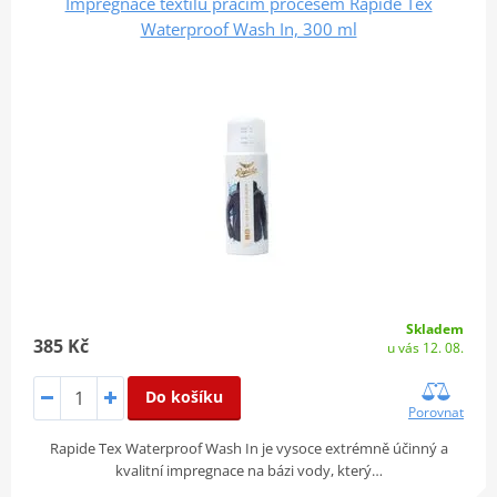
Impregnace textilu pracím procesem Rapide Tex
Waterproof Wash In, 300 ml
Skladem
385 Kč
u vás 12. 08.
Do košíku
Porovnat
Rapide Tex Waterproof Wash In je vysoce extrémně účinný a
kvalitní impregnace na bázi vody, který…