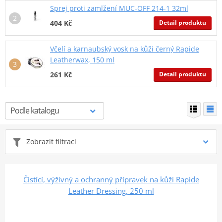
Sprej proti zamlžení MUC-OFF 214-1 32ml
Detail produktu
404 Kč
Včelí a karnaubský vosk na kůži černý Rapide
Leatherwax, 150 ml
Detail produktu
261 Kč
Zobrazit filtraci
Čistící, výživný a ochranný přípravek na kůži Rapide
Leather Dressing, 250 ml