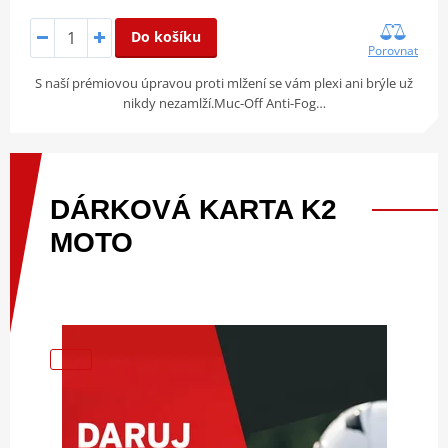
Do košíku
Porovnat
S naší prémiovou úpravou proti mlžení se vám plexi ani brýle už
nikdy nezamlží.Muc-Off Anti-Fog…
DÁRKOVÁ
KARTA
K2
MOTO