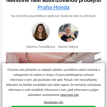
Navštivte naši autorizovanou prodejnu
Počet válců
1
kapesního dopravního prostředku na nejlepšího přítele.
Praha Honda
Typ chlazení
Vzduch
Zdvihový objem
124.9 cm³
Na motorku je potřeba si sednout. Bude se vám tu věnovat:
Palivový systém
elektronické vstřikování paliva PGM-FI
Kompresní
10,0:1
poměr
Vrtání x zdvih
50,0 x 63,1 mm
Martina Tomášková
Martin Sekyra
2ventilový vzduchem chlazený
Typ motoru
jednoválec
Výkon a Převodovka
5STUPŇOVÝ VZDUCHEM CHLAZENÝ MOTOR
Chceme vám přinášet co nejlepší zážitek z prohlížení našich stránek a
nakupování na našem e-shopu. K tomu potřebujeme uchovat
Velký motocykl v malém těle
Tlačítko spouštějící zábavu. Motor o objemu 125 ccm poskytuje
informace o tom, jak používáte náš web. Pokud s tím nesouhlasíte,
Spojka
Mokrá spojka
dokonalou kombinaci plynulého výkonu, točivého momentu 11,1
kliknutím na tlačítko neukládat nám dáte najevo, že nemáme uchovávat
MSX znamená Mini Street X-treme. AKA Grom. S motocyklem Grom
Nm při 6 000 ot./min a manuální spojka poskytuje stejné ovládání
Maximální výkon
7,2 kW
informace o vaší návštěvě. Informace o tom, jaké informace a jakým
se toho dá kromě jízdy dělat ještě
. Úžasný lak a grafika
spousta
jako na velkých strojích.
způsobem uchováváme
naleznete zde
.
doplňují tvar aerodynamické kapotáže. Spodní kryt dodává styl,
Maximální točivý moment
10,5Nm / 5 500 ot/min
když někde zastavíte. Jedinečná kapotáž je výrazná tak, jak je –
Neukládat info
Převodovka
5stupňová manuální