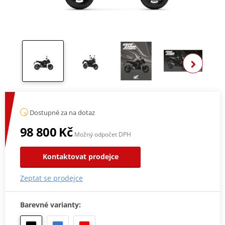
Zobra
Dostupné za na dotaz
98 800 Kč
Možný odpočet DPH
Kontaktovat prodejce
Zeptat se prodejce
Barevné varianty: