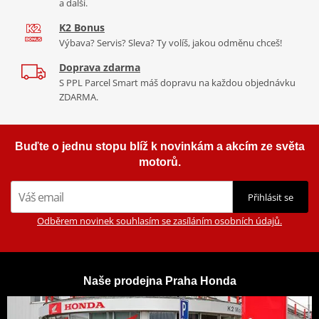
a další.
K2 Bonus
Výbava? Servis? Sleva? Ty volíš, jakou odměnu chceš!
Doprava zdarma
S PPL Parcel Smart máš dopravu na každou objednávku
ZDARMA.
NÍZKÁ VÝŠKA SEDADLA
S výškou pouhých 761 mm je Grom snadno ovladatelným
Buďte o jednu stopu blíž k novinkám a akcím ze světa
motocyklem pro všechny jezdce - zejména v rušném provozu.
motorů.
Přihlásit se
Odběrem novinek souhlasím se zasíláním osobních údajů.
Naše prodejna Praha Honda