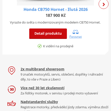
Pohotovostní hmotnost vč.
ano
Honda CB750 Hornet - žlutá 2026
kapalin
187 900 Kč
Světlá výška
180 mm
Vyrazte do světa s modernizovaným modelem CB750 Hornet.
Rozvor
1200 mm
Detail produktu
D x Š x V
1 760 x 720 x 1 015 mm
Porovnat
Zadní pneumatika
130/70-12
K vidění na prodejně
Přední pneumatika
120/70-12
ZAVĚŠENÍ UMOŽŇUJÍCÍ HLADKOU JÍZDU
Zdvih předního kola
100 mm
Kdo ví, co najdete? Vysoce výkonné 31mm obrácené vidlice (USD)
Objem palivové nádrže
6 litrů
2x multibrand showroom
zaručují jistotu při jízdě po hrbolatých městských ulicích a lepší
Jednopáteřový ocelový
9 značek motocyklů, servis, oblečení, doplňky i náhradní
ovladatelnost v zatáčkách.
Typ rámu
rám
díly, to vše v Praze a Liberci
Více než 30 let zkušeností
Za řídítky motorek, v servisu i prodeji moto vybavení
Nadstandardní služby
Registrace motorky, předváděcí jízdy zdarma, výměna zboží