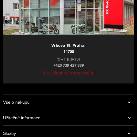
SNADNÉ OVLÁDÁNÍ
Jízdní vlastnosti velkého motocyklu jsou cítit z jednodílného
ocelového hlavního rámu, který zajišťuje základní pevnost šasi a
vytváří základ, který nadchne nové – i zkušené – jezdce jistou a
Vrbova 19, Praha,
snadnou jízdou v zatáčkách.
14700
Po – Pá (9-18)
+420 739 427 889
Více informací o prodejně
Vše o nákupu
Užitečné informace
Služby