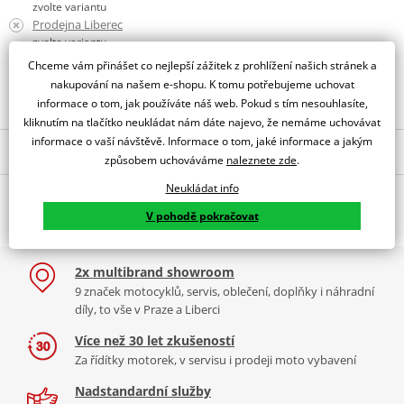
zvolte variantu
Prodejna Liberec
zvolte variantu
Chceme vám přinášet co nejlepší zážitek z prohlížení našich stránek a
Obraťte se na specialistu
nakupování na našem e-shopu. K tomu potřebujeme uchovat
informace o tom, jak používáte náš web. Pokud s tím nesouhlasíte,
kliknutím na tlačítko neukládat nám dáte najevo, že nemáme uchovávat
informace o vaší návštěvě. Informace o tom, jaké informace a jakým
Popis a parametry
způsobem uchováváme
naleznete zde
.
Jsme autorizovaný
Neukládat info
O výrobci
dealer značky HJC
V pohodě pokračovat
HJC lícnice RPHA 11 carbon
Velikosti:
Už od roku 1971 se HJC specializuje výhradně na výrobu
2x multibrand showroom
XS (45mm)
motocyklových přileb. Poskytuje nejvyšší kvalitu moto přileb v
9 značek motocyklů, servis, oblečení, doplňky i náhradní
Evropě a po celém světě.
Moto helmy HJC
se řadí mezi špičku v
S/M (40mm)
díly, to vše v Praze a Liberci
kvalitě, bezpečnosti i technologii.
L/XL (35mm)
Více než 30 let zkušeností
Nejvyšší řada
HJC přilba RPHA 11
je vysoce výkonná sportovní /
2XL (30mm)
Za řídítky motorek, v servisu i prodeji moto vybavení
volnočasová přilba navržená za pomoci Moto GP hvězd Benem
Spiesem, Jorgem Lorenzem, Jonasem Folgerem, Andrea Iannonem
Nadstandardní služby
Ilustrační foto