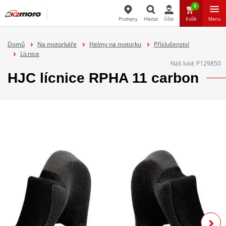
0
Prodejny
Hledat
Účet
Košík
Menu
Hledat
Domů
Na motorkáře
Helmy na motorku
Příslušenství
Lícnice
Náš kód:
P129850
HJC lícnice RPHA 11 carbon