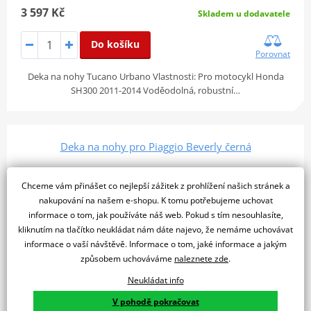
3 597 Kč
Skladem u dodavatele
Do košíku
Porovnat
Deka na nohy Tucano Urbano Vlastnosti: Pro motocykl Honda
SH300 2011-2014 Voděodolná, robustní…
Deka na nohy pro Piaggio Beverly černá
Chceme vám přinášet co nejlepší zážitek z prohlížení našich stránek a
nakupování na našem e-shopu. K tomu potřebujeme uchovat
informace o tom, jak používáte náš web. Pokud s tím nesouhlasíte,
kliknutím na tlačítko neukládat nám dáte najevo, že nemáme uchovávat
informace o vaší návštěvě. Informace o tom, jaké informace a jakým
způsobem uchováváme
naleznete zde
.
Neukládat info
V pohodě pokračovat