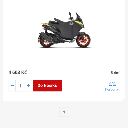
4 603 Kč
5 dní
Do košíku
Porovnat
1