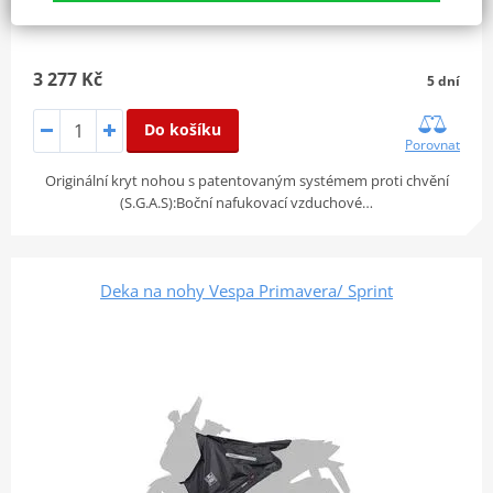
3 277 Kč
5 dní
Do košíku
Porovnat
Originální kryt nohou s patentovaným systémem proti chvění
(S.G.A.S):Boční nafukovací vzduchové…
Deka na nohy Vespa Primavera/ Sprint