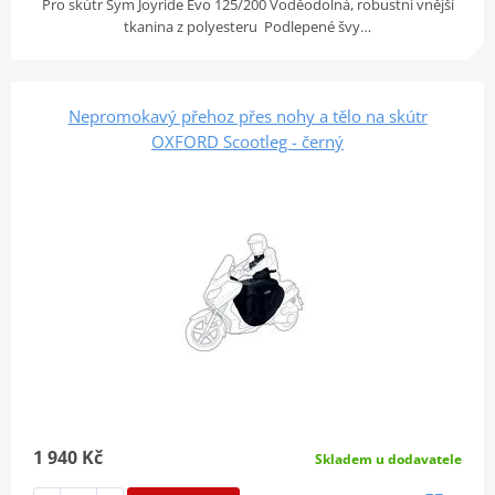
Pro skútr Sym Joyride Evo 125/200 Voděodolná, robustní vnější
tkanina z polyesteru Podlepené švy…
Nepromokavý přehoz přes nohy a tělo na skútr
OXFORD Scootleg - černý
1 940 Kč
Skladem u dodavatele