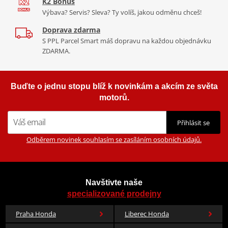
K2 Bonus
Výbava? Servis? Sleva? Ty volíš, jakou odměnu chceš!
Doprava zdarma
S PPL Parcel Smart máš dopravu na každou objednávku
ZDARMA.
Buďte o jednu stopu blíž k novinkám a akcím ze světa
motorů.
Přihlásit se
Odběrem novinek souhlasím se zasíláním osobních údajů.
Navštivte naše
specializované prodejny
Praha Honda
Liberec Honda