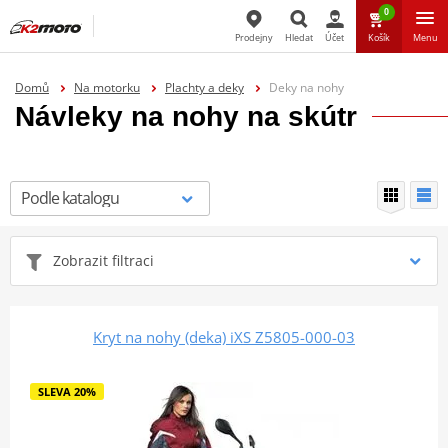
0
Prodejny
Hledat
Účet
Košík
Menu
Hledat
Domů
Na motorku
Plachty a deky
Deky na nohy
Návleky na nohy na skútr
Zobrazit filtraci
Kryt na nohy (deka) iXS Z5805-000-03
SLEVA 20%