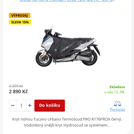
VÝPRODEJ
SLEVA 15%
3 399 Kč
Skladem
2 890 Kč
u vás 12. 08.
Do košíku
Porovnat
Kryt nohou Tucano Urbano Termoscud PRO R176PROX černý.
Vodotěsný vnější kryt Hydroscud se systémem…