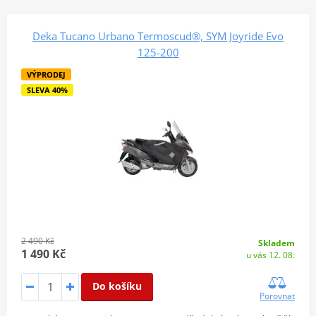
Deka Tucano Urbano Termoscud®, SYM Joyride Evo
125-200
VÝPRODEJ
SLEVA 40%
2 490 Kč
Skladem
1 490 Kč
u vás 12. 08.
Do košíku
Porovnat