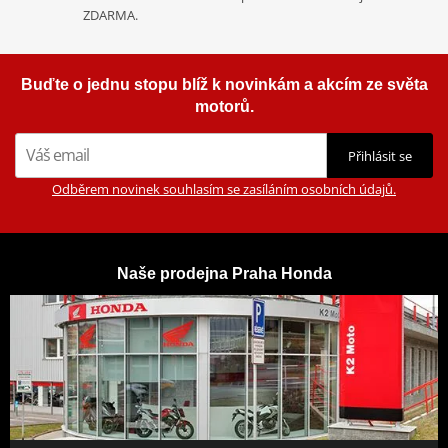
ZDARMA.
Buďte o jednu stopu blíž k novinkám a akcím ze světa
motorů.
Přihlásit se
Odběrem novinek souhlasím se zasíláním osobních údajů.
Naše prodejna Praha Honda