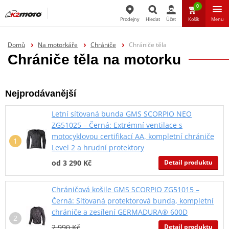
0
Prodejny
Hledat
Účet
Košík
Menu
Hledat
Domů
Na motorkáře
Chrániče
Chrániče těla
Chrániče těla na motorku
Nejprodávanější
Letní síťovaná bunda GMS SCORPIO NEO
ZG51025 – Černá: Extrémní ventilace s
motocyklovou certifikací AA, kompletní chrániče
Level 2 a hrudní protektory
Detail produktu
od 3 290 Kč
Chráničová košile GMS SCORPIO ZG51015 –
Černá: Síťovaná protektorová bunda, kompletní
chrániče a zesílení GERMADURA® 600D
Detail produktu
2 990 Kč