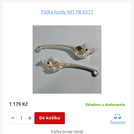
Páčka brzdy JMT PB 6517
1 179 Kč
Skladem u dodavatele
Do košíku
Porovnat
Páčka brzdy hliník