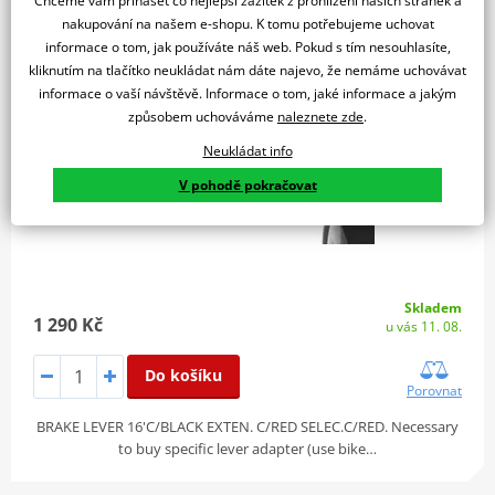
Chceme vám přinášet co nejlepší zážitek z prohlížení našich stránek a
skládací červená/červená
nakupování na našem e-shopu. K tomu potřebujeme uchovat
informace o tom, jak používáte náš web. Pokud s tím nesouhlasíte,
kliknutím na tlačítko neukládat nám dáte najevo, že nemáme uchovávat
informace o vaší návštěvě. Informace o tom, jaké informace a jakým
způsobem uchováváme
naleznete zde
.
Neukládat info
V pohodě pokračovat
Skladem
1 290 Kč
u vás 11. 08.
Do košíku
Porovnat
BRAKE LEVER 16'C/BLACK EXTEN. C/RED SELEC.C/RED. Necessary
to buy specific lever adapter (use bike…