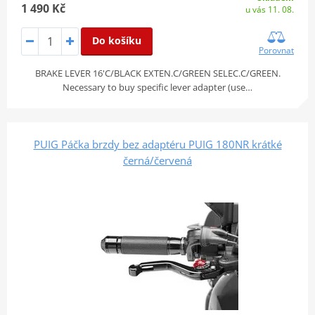
1 490 Kč
u vás 11. 08.
Do košíku
Porovnat
BRAKE LEVER 16'C/BLACK EXTEN.C/GREEN SELEC.C/GREEN.
Necessary to buy specific lever adapter (use…
PUIG Páčka brzdy bez adaptéru PUIG 180NR krátké
černá/červená