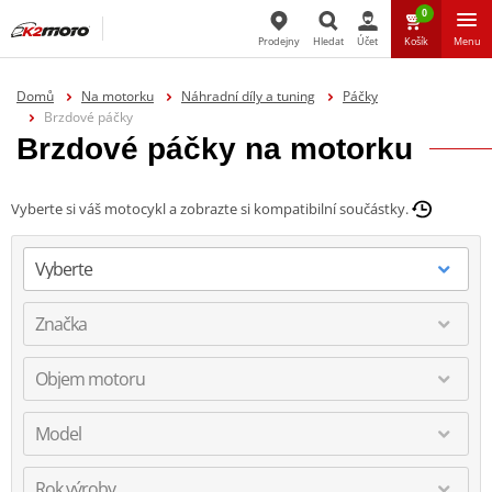
0
Prodejny
Hledat
Účet
Košík
Menu
Hledat
Domů
Na motorku
Náhradní díly a tuning
Páčky
Brzdové páčky
Brzdové páčky na motorku
Vyberte si váš motocykl a zobrazte si kompatibilní součástky.