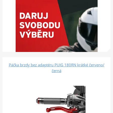
Páčka brzdy bez adaptéru PUIG 180RN krátké červeno/
černá