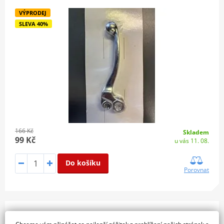
VÝPRODEJ
SLEVA 40%
166 Kč
Skladem
99 Kč
u vás 11. 08.
Do košíku
Porovnat
Páčka brzdy bez adaptéru PUIG 19RNR rozšiřitelná