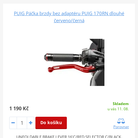
PUIG Páčka brzdy bez adaptéru PUIG 170RN dlouhé
červeno/černá
Skladem
1 190 Kč
u vás 11. 08.
Do košíku
Porovnat
UNFOLDABLE BRAKE LEVER 16'C/RED SELECTOR C/BLACK.