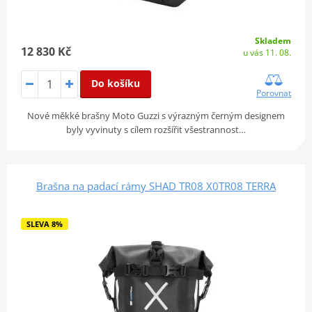
Skladem
12 830 Kč
u vás 11. 08.
Do košíku
Porovnat
Nové měkké brašny Moto Guzzi s výrazným černým designem
byly vyvinuty s cílem rozšířit všestrannost…
Brašna na padací rámy SHAD TR08 X0TR08 TERRA
SLEVA 8%