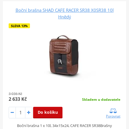
Boční brašna SHAD CAFE RACER SR38 X0SR38 10l
Hnědý
SLEVA 13%
3 036 Kč
2 633 Kč
Skladem u dodavatele
Do košíku
Porovnat
Boční brašna 1 x 10l, 34x15x24, CAFE RACER SR38Brašny