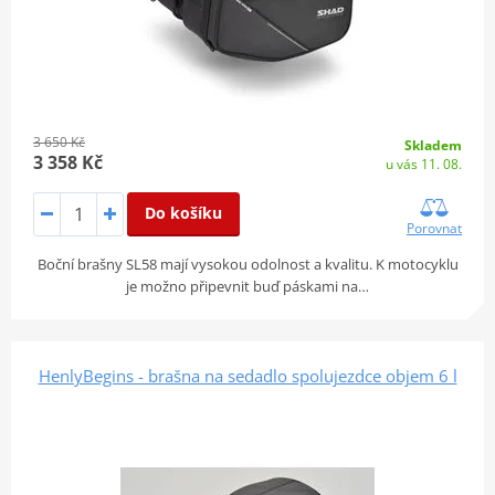
3 650 Kč
Skladem
3 358 Kč
u vás 11. 08.
Do košíku
Porovnat
Boční brašny SL58 mají vysokou odolnost a kvalitu. K motocyklu
je možno připevnit buď páskami na…
HenlyBegins - brašna na sedadlo spolujezdce objem 6 l