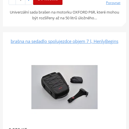
Porovnat
Univerzální sada brašen na motorku OXFORD P6R, které mohou
být rozšířeny až na 50 litrů úložného…
brašna na sedadlo spolujezdce objem 7 l, HenlyBegins