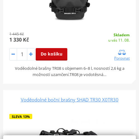
1 445 Kč
Skladem
1 330 Kč
u vás 11. 08.
Do košíku
Porovnat
Voděodolné brašny TR08 s objemem 6–8 l, nosností 2,6 kg a
možností uzamčení.TR08 je vodotěsná…
Voděodolné boční brašny SHAD TR30 X0TR30
SLEVA 13%