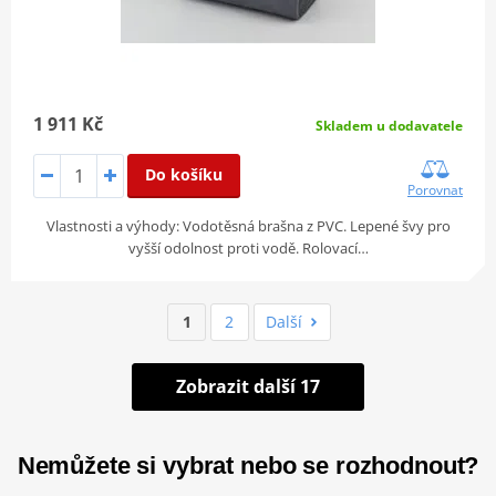
1 911 Kč
Skladem u dodavatele
Do košíku
Porovnat
Vlastnosti a výhody: Vodotěsná brašna z PVC. Lepené švy pro
vyšší odolnost proti vodě. Rolovací…
1
2
Další
Zobrazit další 17
Nemůžete si vybrat nebo se rozhodnout?