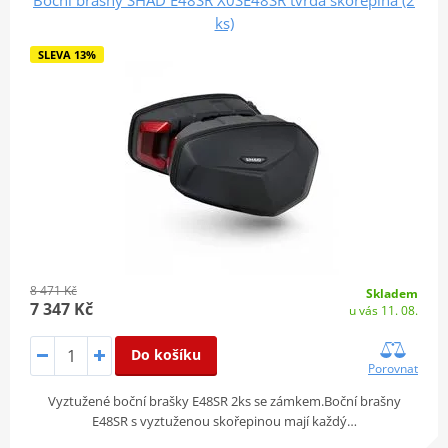
ks)
SLEVA 13%
8 471 Kč
Skladem
7 347 Kč
u vás 11. 08.
Do košíku
Porovnat
Vyztužené boční brašky E48SR 2ks se zámkem.Boční brašny
E48SR s vyztuženou skořepinou mají každý…