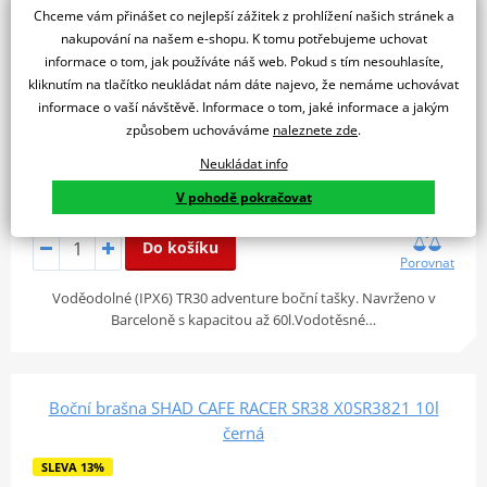
Chceme vám přinášet co nejlepší zážitek z prohlížení našich stránek a
nakupování na našem e-shopu. K tomu potřebujeme uchovat
informace o tom, jak používáte náš web. Pokud s tím nesouhlasíte,
kliknutím na tlačítko neukládat nám dáte najevo, že nemáme uchovávat
informace o vaší návštěvě. Informace o tom, jaké informace a jakým
způsobem uchováváme
naleznete zde
.
Neukládat info
10 413 Kč
9 031 Kč
V pohodě pokračovat
Skladem u dodavatele
Do košíku
Porovnat
Voděodolné (IPX6) TR30 adventure boční tašky. Navrženo v
Barceloně s kapacitou až 60l.Vodotěsné…
Boční brašna SHAD CAFE RACER SR38 X0SR3821 10l
černá
SLEVA 13%