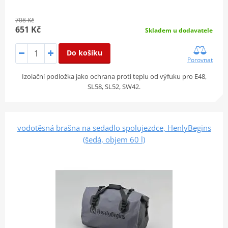
708 Kč
651 Kč
Skladem u dodavatele
Do košíku
Porovnat
Izolační podložka jako ochrana proti teplu od výfuku pro E48,
SL58, SL52, SW42.
vodotěsná brašna na sedadlo spolujezdce, HenlyBegins
(šedá, objem 60 l)