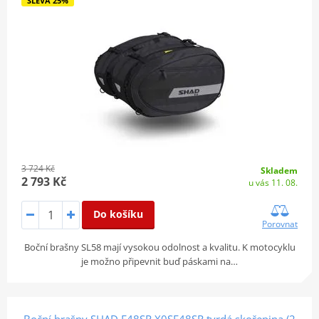
SLEVA 25%
3 724 Kč
Skladem
2 793 Kč
u vás 11. 08.
Do košíku
Porovnat
Boční brašny SL58 mají vysokou odolnost a kvalitu. K motocyklu
je možno připevnit buď páskami na…
Boční brašny SHAD E48SR X0SE48SR tvrdá skořepina (2