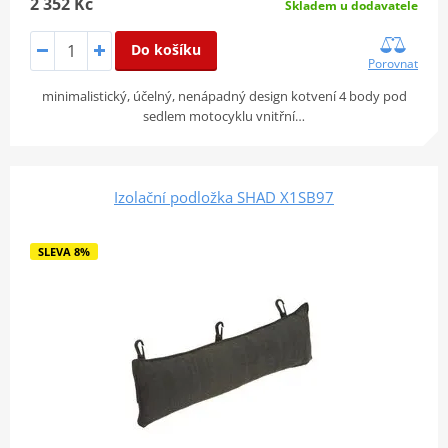
2 352 Kč
Skladem u dodavatele
Do košíku
Porovnat
minimalistický, účelný, nenápadný design kotvení 4 body pod
sedlem motocyklu vnitřní…
Izolační podložka SHAD X1SB97
SLEVA 8%