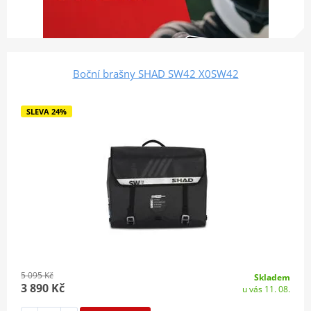
Boční brašny SHAD SW42 X0SW42
SLEVA 24%
5 095 Kč
Skladem
3 890 Kč
u vás 11. 08.