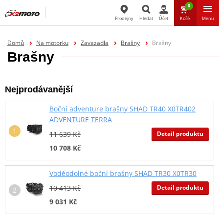
0
Prodejny
Hledat
Účet
Košík
Menu
Hledat
Domů
Na motorku
Zavazadla
Brašny
Brašny
Brašny
Nejprodávanější
Boční adventure brašny SHAD TR40 X0TR402
ADVENTURE TERRA
Detail produktu
11 639 Kč
10 708 Kč
Voděodolné boční brašny SHAD TR30 X0TR30
Detail produktu
10 413 Kč
9 031 Kč