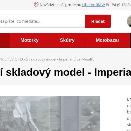
Navštivte naši prodejnu
Liberec BMW
Po-Pá (9-18) So
Hledat
Motorky
Skútry
Motobazar
 C 400 GT (Akční skladový model - Imperial Blue Metallic)
skladový model - Imperial
B
ma
be
di
sk