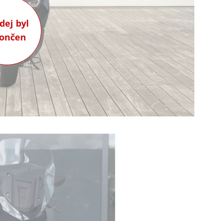
dej byl
ončen