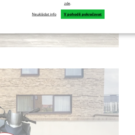
zde
.
Neukládat info
V pohodě pokračovat