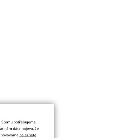
. K tomu potřebujeme
dat nám dáte najevo, že
 uchováváme
naleznete