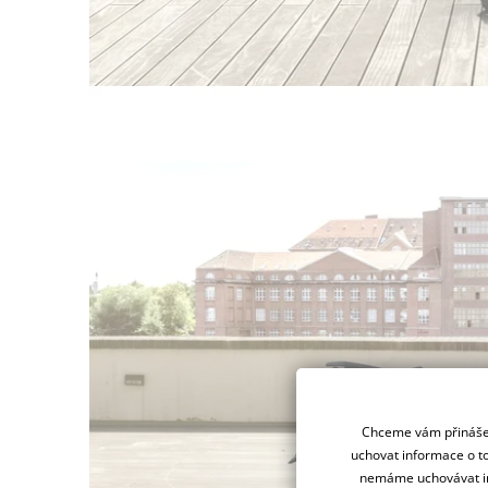
Chceme vám přinášet
uchovat informace o to
nemáme uchovávat in