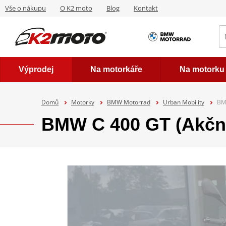
Vše o nákupu
O K2 moto
Blog
Kontakt
Výprodej
Na motorkáře
Na motorku
Domů
Motorky
BMW Motorrad
Urban Mobility
BMW
BMW C 400 GT (Akční 