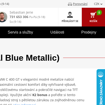
 (9-14)
Porovnání
CZK
Sebastian Jerie
0
731 653 306
Po-Pá (9-18)
PŘIHLÁSIT SE
KOŠÍK
So (9-14)
Servis a služby
Události
Prodejny
 Blue Metallic)
MW C 400 GT v elegantní modré metalíze nabízí
ximální cestovní komfort díky vyhřívané výbavě,
zklíčovému startování a pokročilé navigaci na TFT
spleji. Využijte akční
K2 bonus
a pořiďte si tento
ladový stroj s pětiletou zárukou za zvýhodněnou cenu