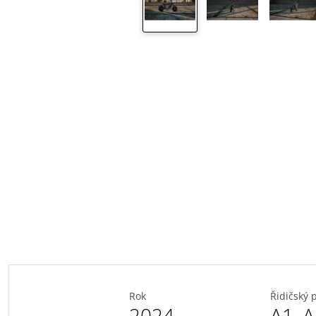
Rok
Řidičský 
2024
A1
,