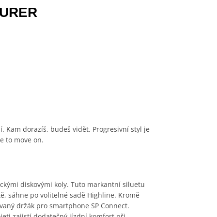
OURER
. Kam dorazíš, budeš vidět. Progresivní styl je
me to move on.
ckými diskovými koly. Tuto markantní siluetu
itě, sáhne po volitelné sadě Highline. Kromě
rovaný držák pro smartphone SP Connect.
ojeti zajistí dodatečný jízdní komfort při