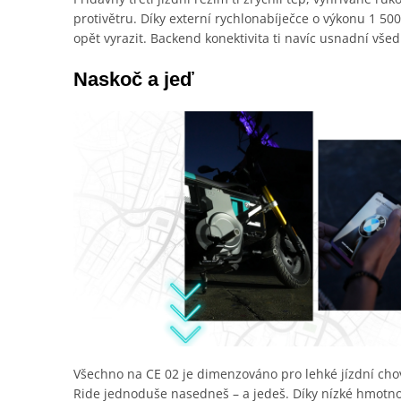
protivětru. Díky externí rychlonabíječce o výkonu 1 50
opět vyrazit. Backend konektivita ti navíc usnadní všed
Naskoč a jeď
Všechno na CE 02 je dimenzováno pro lehké jízdní chov
Ride jednoduše nasedneš – a jedeš. Díky nízké hmotno