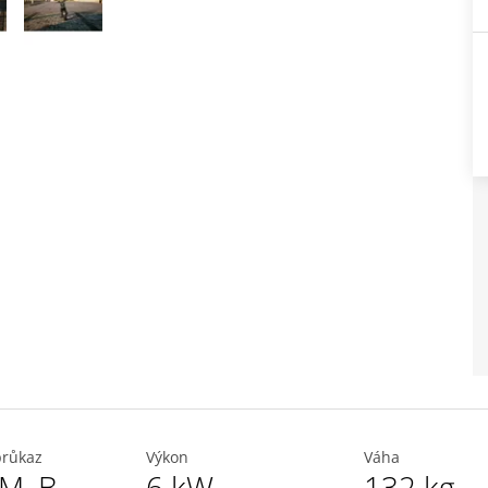
průkaz
Výkon
Váha
AM
,
B
6 kW
132 kg