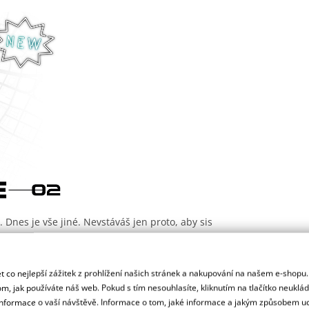
 Dnes je vše jiné. Nevstáváš jen proto, aby sis
elkého. Co pro to musíš udělat? Usednout na
 reality. Během několika sekund. Čistě
stem, které tak miluješ. Teď to cítíš:
 co nejlepší zážitek z prohlížení našich stránek a nakupování na našem e-shopu
itu – ne – měníš svět. A vypadáš při tom
m, jak používáte náš web. Pokud s tím nesouhlasíte, kliknutím na tlačítko neuklá
formace o vaší návštěvě. Informace o tom, jaké informace a jakým způsobem