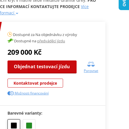
ční kryt v matně šedé metalíze Granite Grey.
PRO
ÍCE INFORMACÍ KONTAKTUJTE PRODEJCE
Více
nformací
Dostupné za Na objednávku z výroby
Dostupné na
předváděcí jízdu
209 000 Kč
Objednat testovací jízdu
Porovnat
Kontaktovat prodejce
Možnosti financování
Barevné varianty: