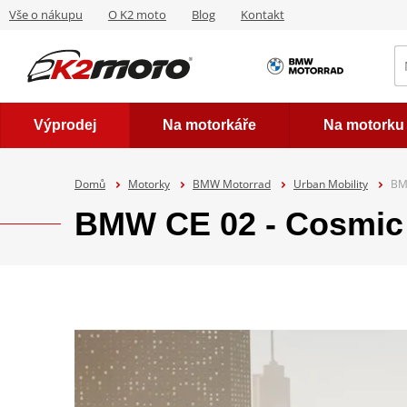
Vše o nákupu
O K2 moto
Blog
Kontakt
Výprodej
Na motorkáře
Na motorku
Domů
Motorky
BMW Motorrad
Urban Mobility
BM
BMW CE 02 - Cosmic