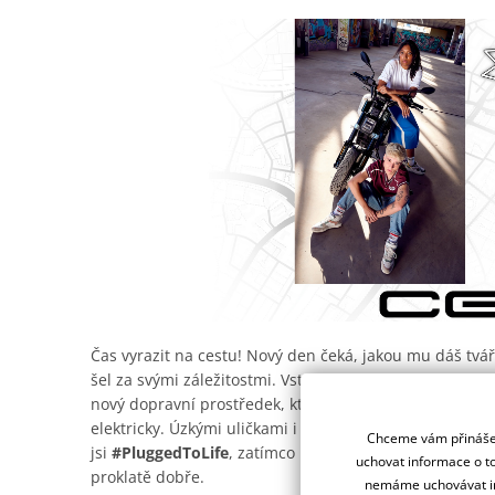
Čas vyrazit na cestu! Nový den čeká, jakou mu dáš tvář.
šel za svými záležitostmi. Vstáváš, abys rozjel něco v
nový dopravní prostředek, který tě katapultuje do nové
elektricky. Úzkými uličkami i městskými okruhy. Svým mě
Chceme vám přinášet
jsi
#PluggedToLife
, zatímco na svém CE 02 měníš mobil
uchovat informace o to
proklatě dobře.
nemáme uchovávat in