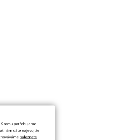
. K tomu potřebujeme
dat nám dáte najevo, že
 uchováváme
naleznete