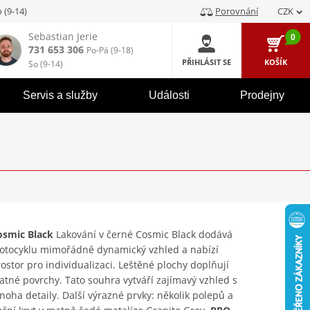
 (9-14)
Porovnání
CZK
Sebastian Jerie
0
731 653 306
Po-Pá (9-18)
PŘIHLÁSIT SE
KOŠÍK
So (9-14)
Servis a služby
Události
Prodejny
osmic Black
Lakování v černé Cosmic Black dodává
otocyklu mimořádně dynamický vzhled a nabízí
ostor pro individualizaci. Leštěné plochy doplňují
tné povrchy. Tato souhra vytváří zajímavý vzhled s
oha detaily. Další výrazné prvky: několik polepů a