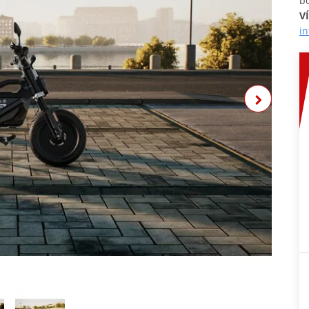
bo
V
i