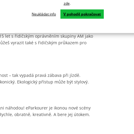
zde
.
Neukládat info
V pohodě pokračovat
15 let s řidičským oprávněním skupiny AM jako
eš vyrazit také s řidičským průkazem pro
nost – tak vypadá pravá zábava při jízdě.
 Ikonický. Ekologický přístup může být stylový.
 Ani náhodou! eParkourer je ikonou nové scény
ychle, obratně, kreativně. A bere jej útokem.