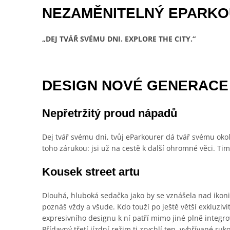
NEZAMĚNITELNÝ EPARK
„DEJ TVÁŘ SVÉMU DNI.
EXPLORE THE CITY.
“
DESIGN NOVÉ GENERACE
Nepřetržitý proud nápadů
Dej tvář svému dni, tvůj eParkourer dá tvář svému okolí
toho zárukou: jsi už na cestě k další ohromné věci. Ti
Kousek street artu
Dlouhá, hluboká sedačka jako by se vznášela nad ikoni
poznáš vždy a všude. Kdo touží po ještě větší exkluziv
expresivního designu k ní patří mimo jiné plně integ
Přídavný třetí jízdní režim ti zrychlí tep, vyhřívané ruk