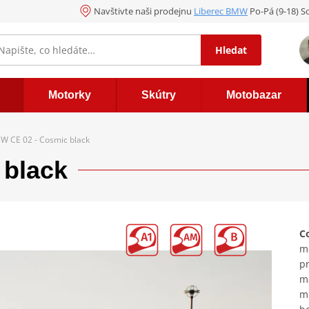
Navštivte naši prodejnu
Liberec BMW
Po-Pá (9-18) So
Hledat
Motorky
Skútry
Motobazar
W CE 02 - Cosmic black
 black
C
m
pr
ma
mn