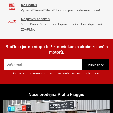
K2 Bonus
Výbava? Servis? Sleva? Ty volíš, jakou odměnu chceš!
Doprava zdarma
S PPL Parcel Smart máš dopravu na každou objednávku
ZDARMA.
Odvážný a intuitivní
Kompaktní barevný digitální přístrojový panel poskytuje jasné a
Buďte o jednu stopu blíž k novinkám a akcím ze světa
podrobné údaje o vašem motocyklu během jízdy. Přední část se
motorů.
honosí vzhledem značky Aprilia s trojicí LED světel pro
nezaměnitelný charakter, který odpovídá stylu městských
Přihlásit se
motardů. Prostorná přihrádka pod sedlem je konfigurována pro
Odběrem novinek souhlasím se zasíláním osobních údajů.
port USB (k dispozici jako volitelná výbava), abyste měli vždy
jistotu, že je váš telefon nabitý.
Naše prodejna Praha Piaggio