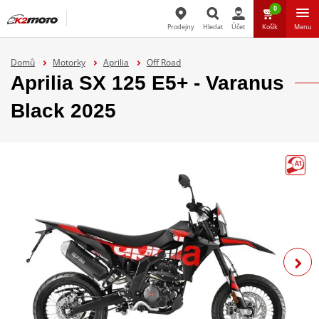
0
Prodejny
Hledat
Účet
Košík
Menu
Hledat
Domů
Motorky
Aprilia
Off Road
Aprilia SX 125 E5+ - Varanus
Black 2025