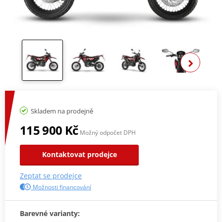
Zobra
Skladem na prodejně
115 900 Kč
Možný odpočet DPH
Kontaktovat prodejce
Zeptat se prodejce
Možnosti financování
Barevné varianty: