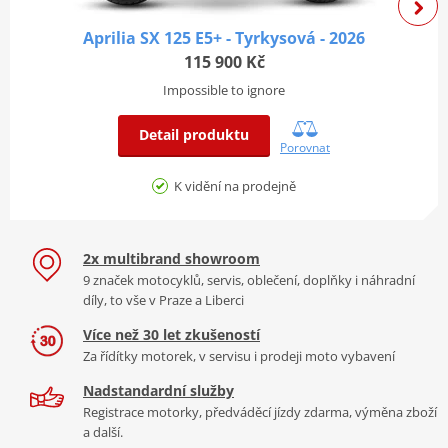
2145 x 820 x 1180
D x Š x V
Vyznačte stopu
mm
Aprilia SX 125 E5+ - Tyrkysová - 2026
Filozofie modelu SX 125 spočívá v dokonalé rovnováze mezi
115 900 Kč
Zdvih předního kola
240 mm
specializovaným výkonem a každodenním používáním. Agilní
Impossible to ignore
Zdvih zadního kola
220 mm
podvozek promění městské prostředí v hřiště díky
čtyřventilovému, kapalinou chlazenému jednoválcovému motoru.
Objem palivové nádrže
7 litrů
Detail produktu
Je jedním z nejúčinnějších ve své třídě a je navržen tak, aby
Porovnat
Typ rámu
Dvojitý hliníkový rám
zvládal vlásenkové zatáčky s trajektoriemi, které vedou ke klouzání
K vidění na prodejně
na hranici možností.
2x multibrand showroom
9 značek motocyklů, servis, oblečení, doplňky i náhradní
díly, to vše v Praze a Liberci
Více než 30 let zkušeností
Za řídítky motorek, v servisu i prodeji moto vybavení
Nadstandardní služby
Registrace motorky, předváděcí jízdy zdarma, výměna zboží
a další.