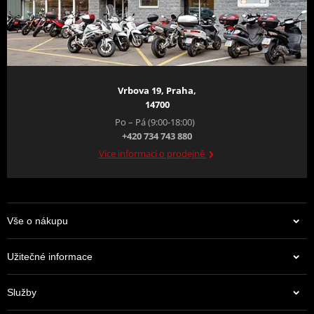
Vrbova 19, Praha,
14700
Po – Pá (9:00-18:00)
+420 734 743 880
Více informací o prodejně
Nelze ignorovat
Vše o nákupu
Aprilia SX 125 nikdy nezůstane bez povšimnutí. Její karoserie,
plynule se rozšiřující od přední části k zadní v horizontálním
směru, se inspiruje nejnovějšími motardovými trendy a dodává jí
Užitečné informace
dynamický a moderní vzhled. Výrazná lesklá černá povrchová
úprava obepíná řídítka s variabilním průřezem, motor, kyvnou
Služby
vidlici a celý rám a kontrastuje s matně černým krytem výfuku.