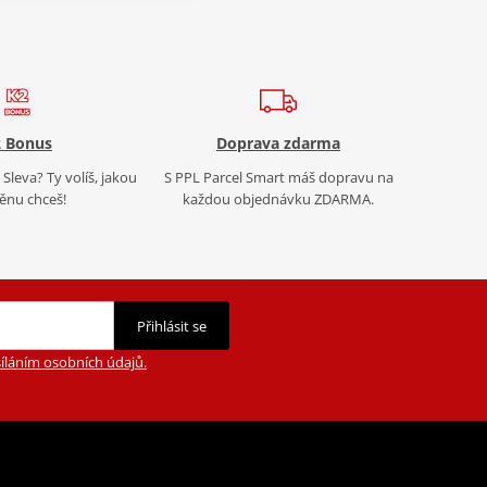
 Bonus
Doprava zdarma
Sleva? Ty volíš, jakou
S PPL Parcel Smart máš dopravu na
nu chceš!
každou objednávku ZDARMA.
Přihlásit se
íláním osobních údajů.