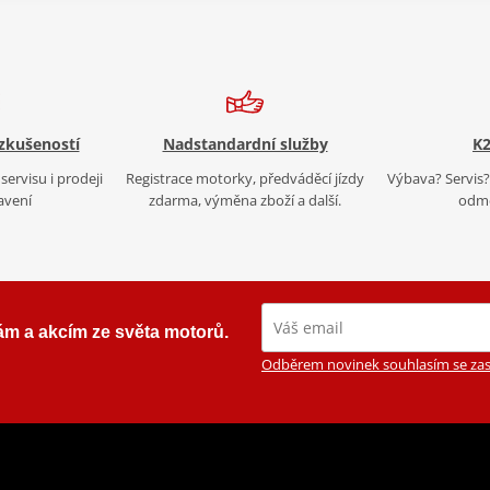
 zkušeností
Nadstandardní služby
K2
servisu i prodeji
Registrace motorky, předváděcí jízdy
Výbava? Servis? 
avení
zdarma, výměna zboží a další.
odmě
ám a akcím ze světa motorů.
Odběrem novinek souhlasím se zas