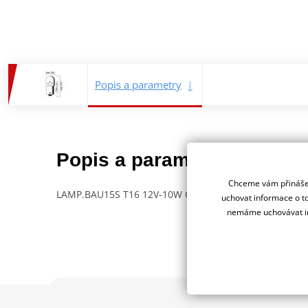
Popis a parametry
Jsme 
Popis a parametry
deale
Chceme vám přinášet
LAMP.BAU15S T16 12V-10W ORANGE
uchovat informace o to
nemáme uchovávat in