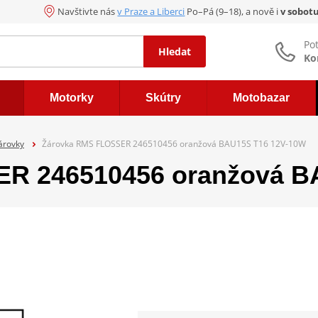
Navštivte nás
v Praze a Liberci
Po–Pá (9–18), a nově i
v sobot
Po
Hledat
Ko
Motorky
Skútry
Motobazar
árovky
Žárovka RMS FLOSSER 246510456 oranžová BAU15S T16 12V-10W
R 246510456 oranžová B