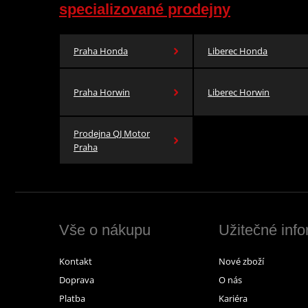
specializované prodejny
Praha Honda
Liberec Honda
Praha Horwin
Liberec Horwin
Prodejna QJ Motor
Praha
Vše o nákupu
Užitečné inf
Kontakt
Nové zboží
Doprava
O nás
Platba
Kariéra