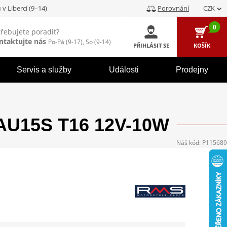
u
v Liberci (9–14)
Porovnání
CZK
0
třebujete poradit?
ntaktujte nás
Po-Pá (9-17), So (9-14)
PŘIHLÁSIT SE
KOŠÍK
Servis a služby
Události
Prodejny
AU15S T16 12V-10W
Náš kód:
P115689