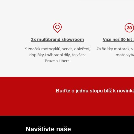
2x multibrand showroom
Více než 30 let
9 značek motocyklů, servis, oblečení,
Za řídítky motorek, v 
doplňky i náhradní díly, to vše v
moto vyb
Praze a Liberci
Buďte o jednu stopu blíž k novink
Navštivte naše