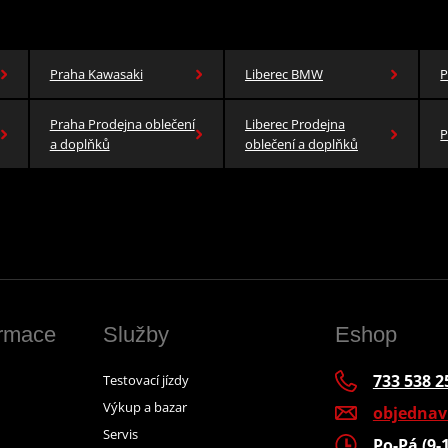
Praha Kawasaki
Liberec BMW
P
Praha Prodejna oblečení
Liberec Prodejna
P
a doplňků
oblečení a doplňků
ormace
Služby
Eshop
733 538 2
Testovací jízdy
Výkup a bazar
objedna
Servis
Po-Pá (9-