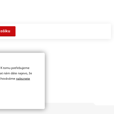
košíku
. K tomu potřebujeme
dat nám dáte najevo, že
 uchováváme
naleznete