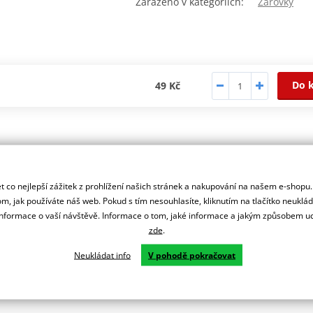
Zařazeno v kategoriích:
Žárovky
Do 
49 Kč
autorizovaný
r značky RMS
 co nejlepší zážitek z prohlížení našich stránek a nakupování na našem e-shopu
m, jak používáte náš web. Pokud s tím nesouhlasíte, kliknutím na tlačítko neuklá
formace o vaší návštěvě. Informace o tom, jaké informace a jakým způsobem
zde
.
Neukládat info
V pohodě pokračovat