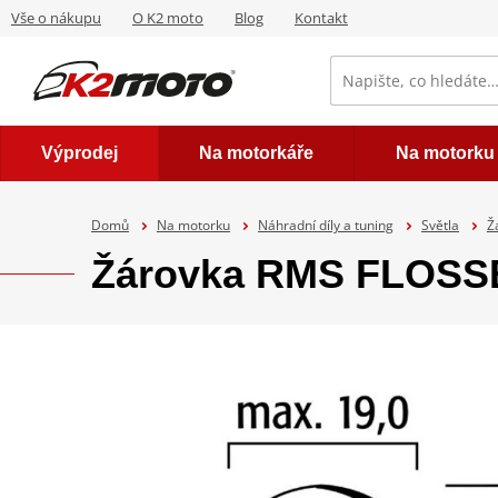
Vše o nákupu
O K2 moto
Blog
Kontakt
Výprodej
Na motorkáře
Na motorku
Domů
Na motorku
Náhradní díly a tuning
Světla
Ž
Žárovka RMS FLOSSE