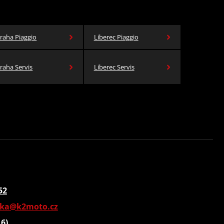
raha Piaggio
Liberec Piaggio
raha Servis
Liberec Servis
52
vka@k2moto.cz
16)