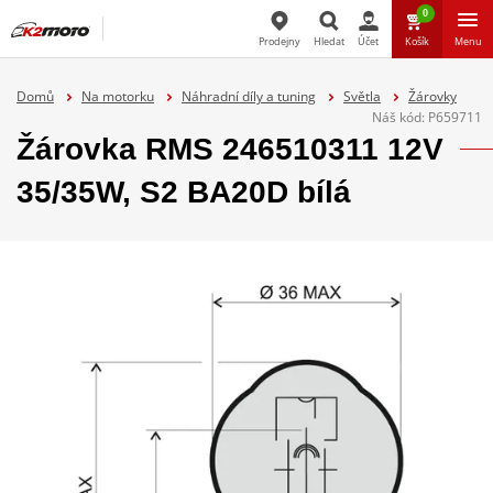
0
Prodejny
Hledat
Účet
Košík
Menu
Hledat
Domů
Na motorku
Náhradní díly a tuning
Světla
Žárovky
Náš kód:
P659711
Žárovka RMS 246510311 12V
35/35W, S2 BA20D bílá