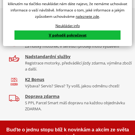
Jsme autorizovaný
kliknutím na tlačítko neukládat nám dáte najevo, že nemáme uchovávat
dealer značky RMS
informace o vaší návštěvě. Informace o tom, jaké informace a jakým
2x multibrand showroom
způsobem uchováváme
naleznete zde
.
LAMP.12V-35/35W S2 BA20D
9 značek motocyklů, servis, oblečení, doplňky i náhradní
Neukládat info
díly, to vše v Praze a Liberci
V pohodě pokračovat
Více než 30 let zkušeností
Za řídítky motorek, v servisu i prodeji moto vybavení
Nadstandardní služby
Registrace motorky, předváděcí jízdy zdarma, výměna zboží
a další.
K2 Bonus
Výbava? Servis? Sleva? Ty volíš, jakou odměnu chceš!
Doprava zdarma
S PPL Parcel Smart máš dopravu na každou objednávku
ZDARMA.
Buďte o jednu stopu blíž k novinkám a akcím ze světa