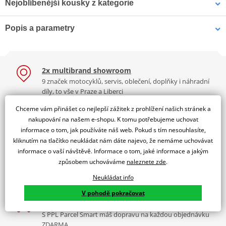
Nejoblíbenější kousky z kategorie
Popis a parametry
žárovka HS1 12V 35-35W
Žárovka RMS 246510610
(patice Px43t) HELLA
12V 14 Led, H7 modrá
Jsme autorizovaný
dealer značky RMS
2x multibrand showroom
LAMP.12V-21W BA15S ARANCIONE
9 značek motocyklů, servis, oblečení, doplňky i náhradní
Velkoobchodní odběr minimálně 10 ks.
díly, to vše v Praze a Liberci
Více než 30 let zkušeností
Chceme vám přinášet co nejlepší zážitek z prohlížení našich stránek a
Za řídítky motorek, v servisu i prodeji moto vybavení
nakupování na našem e-shopu. K tomu potřebujeme uchovat
informace o tom, jak používáte náš web. Pokud s tím nesouhlasíte,
Nadstandardní služby
kliknutím na tlačítko neukládat nám dáte najevo, že nemáme uchovávat
Registrace motorky, předváděcí jízdy zdarma, výměna zboží
informace o vaší návštěvě. Informace o tom, jaké informace a jakým
a další.
způsobem uchováváme
naleznete zde
.
90 Kč
499 Kč
Skladem
Skladem
K2 Bonus
Neukládat info
Výbava? Servis? Sleva? Ty volíš, jakou odměnu chceš!
V pohodě pokračovat
Doprava zdarma
S PPL Parcel Smart máš dopravu na každou objednávku
ZDARMA.