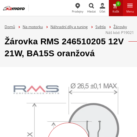
0
Prodejny
Hledat
Účet
Košík
Menu
Hledat
Domů
Na motorku
Náhradní díly a tuning
Světla
Žárovky
Náš kód:
P19021
Žárovka RMS 246510205 12V
21W, BA15S oranžová