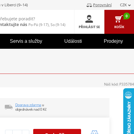
u
v Liberci (9–14)
Porovnání
CZK
0
třebujete poradit?
ntaktujte nás
Po-Pá (9-17), So (9-14)
PŘIHLÁSIT SE
KOŠÍK
Servis a služby
Události
Prodejny
Náš kód:
P335784
Doprava zdarma
u
objednávek nad 0 Kč