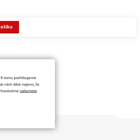
košíku
. K tomu potřebujeme
dat nám dáte najevo, že
 uchováváme
naleznete