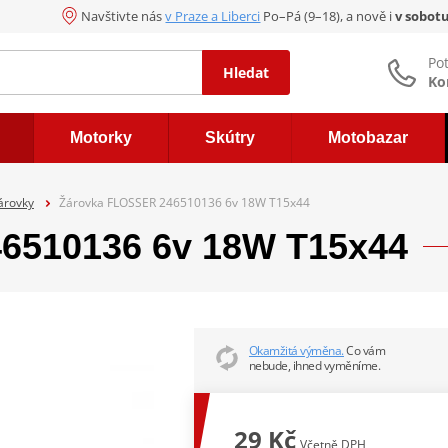
Navštivte nás
v Praze a Liberci
Po–Pá (9–18), a nově i
v sobot
Po
Hledat
Ko
Motorky
Skútry
Motobazar
árovky
Žárovka FLOSSER 246510136 6v 18W T15x44
6510136 6v 18W T15x44
Okamžitá výměna.
Co vám
nebude, ihned vyměníme.
29 Kč
Včetně DPH