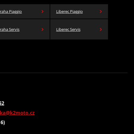
raha Piaggio
Liberec Piaggio
raha Servis
Liberec Servis
52
vka@k2moto.cz
16)