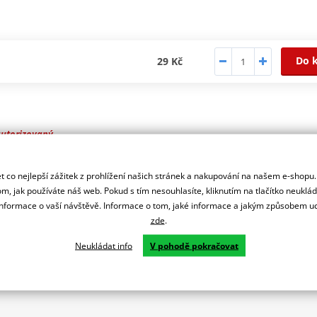
Do 
29 Kč
autorizovaný
r značky FLOSSER
 co nejlepší zážitek z prohlížení našich stránek a nakupování na našem e-shopu
m, jak používáte náš web. Pokud s tím nesouhlasíte, kliknutím na tlačítko neuklá
formace o vaší návštěvě. Informace o tom, jaké informace a jakým způsobem
zde
.
Neukládat info
V pohodě pokračovat