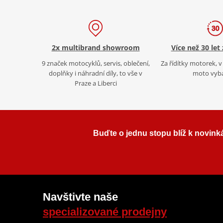
2x multibrand showroom
Více než 30 let
9 značek motocyklů, servis, oblečení,
Za řídítky motorek, v 
doplňky i náhradní díly, to vše v
moto vyb
Praze a Liberci
Buďte o jednu stopu blíž k novink
Navštivte naše
specializované prodejny