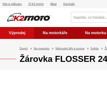
Vše o nákupu
O K2 moto
Blog
Kontakt
Výprodej
Na motorkáře
Na motorku
Domů
Na motorku
Náhradní díly a tuning
Světla
Ž
Žárovka FLOSSER 24