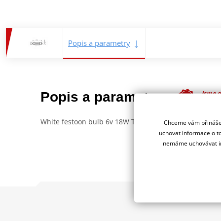
Popis a parametry
Jsme 
Popis a parametry
deale
White festoon bulb 6v 18W T15x44
Chceme vám přinášet
uchovat informace o to
nemáme uchovávat in