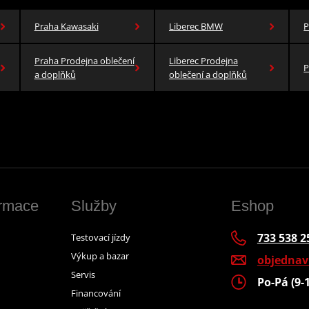
Praha Kawasaki
Liberec BMW
P
Praha Prodejna oblečení
Liberec Prodejna
P
a doplňků
oblečení a doplňků
ormace
Služby
Eshop
733 538 2
Testovací jízdy
Výkup a bazar
objedna
Servis
Po-Pá (9-
Financování