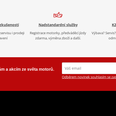
 zkušeností
Nadstandardní služby
K2
servisu i prodeji
Registrace motorky, předváděcí jízdy
Výbava? Servis? 
avení
zdarma, výměna zboží a další.
odmě
ám a akcím ze světa motorů.
Odběrem novinek souhlasím se zas