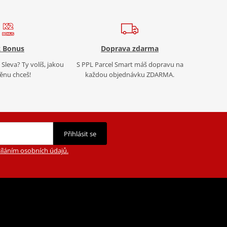
 Bonus
Doprava zdarma
Sleva? Ty volíš, jakou
S PPL Parcel Smart máš dopravu na
nu chceš!
každou objednávku ZDARMA.
Přihlásit se
íláním osobních údajů.