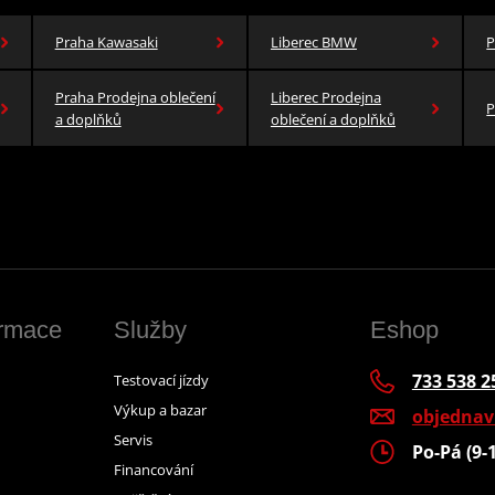
Praha Kawasaki
Liberec BMW
P
Praha Prodejna oblečení
Liberec Prodejna
P
a doplňků
oblečení a doplňků
ormace
Služby
Eshop
733 538 2
Testovací jízdy
Výkup a bazar
objedna
Servis
Po-Pá (9-
Financování