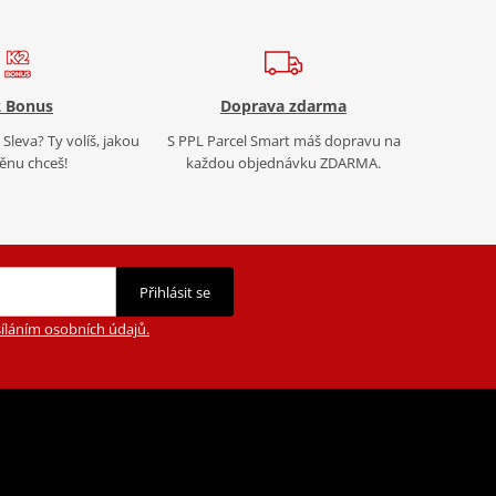
 Bonus
Doprava zdarma
Sleva? Ty volíš, jakou
S PPL Parcel Smart máš dopravu na
nu chceš!
každou objednávku ZDARMA.
Přihlásit se
íláním osobních údajů.