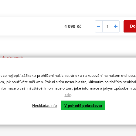
Do
4 090 Kč
autorizovaný
 značky SIEM
 co nejlepší zážitek z prohlížení našich stránek a nakupování na našem e-shopu
m, jak používáte náš web. Pokud s tím nesouhlasíte, kliknutím na tlačítko neuklá
formace o vaší návštěvě. Informace o tom, jaké informace a jakým způsobem
zde
.
Neukládat info
V pohodě pokračovat