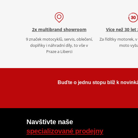
2x multibrand showroom
Více než 30 let
9 značek motocyklů, servis, oblečení,
Za řídítky motorek, v 
doplňky i náhradní díly, to vše v
moto vyb
Praze a Liberci
Buďte o jednu stopu blíž k novink
Navštivte naše
specializované prodejny