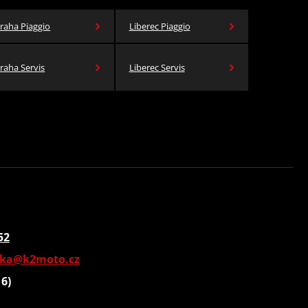
raha Piaggio
Liberec Piaggio
raha Servis
Liberec Servis
52
vka@k2moto.cz
16)