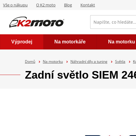
Vše o nákupu
O K2 moto
Blog
Kontakt
Výprodej
Na motorkáře
Na motorku
Domů
Na motorku
Náhradní díly a tuning
Světla
K
Zadní světlo SIEM 24