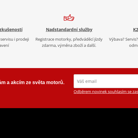
 zkušeností
Nadstandardní služby
K2
servisu i prodeji
Registrace motorky, předváděcí jízdy
Výbava? Servis? 
avení
zdarma, výměna zboží a další.
odmě
ám a akcím ze světa motorů.
Odběrem novinek souhlasím se zas