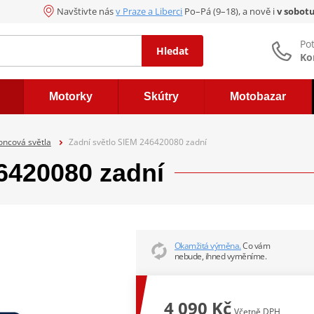
Navštivte nás
v Praze a Liberci
Po–Pá (9–18), a nově i
v sobot
Po
Hledat
Ko
Motorky
Skútry
Motobazar
oncová světla
Zadní světlo SIEM 246420080 zadní
6420080 zadní
Okamžitá výměna.
Co vám
nebude, ihned vyměníme.
4 090 Kč
Včetně DPH