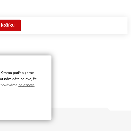
 košíku
. K tomu potřebujeme
dat nám dáte najevo, že
 uchováváme
naleznete