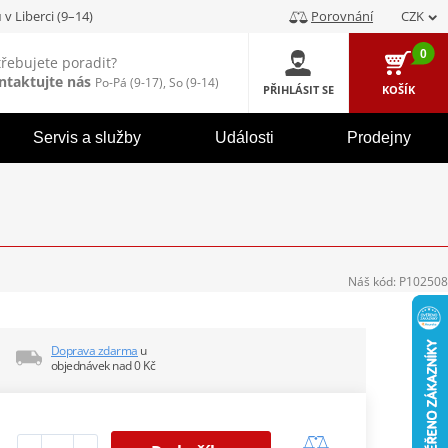
u
v Liberci (9–14)
Porovnání
CZK
0
třebujete poradit?
ntaktujte nás
Po-Pá (9-17), So (9-14)
PŘIHLÁSIT SE
KOŠÍK
Servis a služby
Události
Prodejny
Náš kód:
P102508
Doprava zdarma
u
objednávek nad 0 Kč