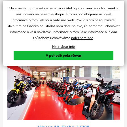
Na motorku je potřeba si sednout. Bude se vám tu věnovat:
Chceme vám přinášet co nejlepší zážitek z prohlížení našich stránek a
nakupování na našem e-shopu. K tomu potřebujeme uchovat
informace o tom, jak používáte náš web. Pokud s tím nesouhlasíte,
kliknutím na tlačítko neukládat nám dáte najevo, že nemáme uchovávat
informace o vaší návštěvě. Informace o tom, jaké informace a jakým
způsobem uchováváme
naleznete zde
.
Martina Tomášková
Martin Sekyra
Neukládat info
V pohodě pokračovat