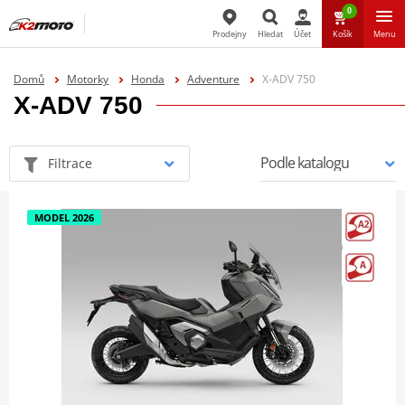
0
Prodejny
Hledat
Účet
Košík
Menu
Hledat
Domů
Motorky
Honda
Adventure
X-ADV 750
X-ADV 750
Filtrace
MODEL 2026