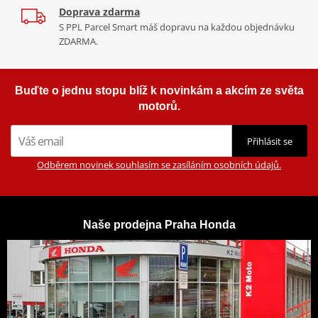
Doprava zdarma
S PPL Parcel Smart máš dopravu na každou objednávku
ZDARMA.
Buďte o jednu stopu blíž k novinkám a akcím ze světa
motorů.
Přihlásit se
Odběrem novinek souhlasím se zasíláním osobních údajů.
Naše prodejna Praha Honda