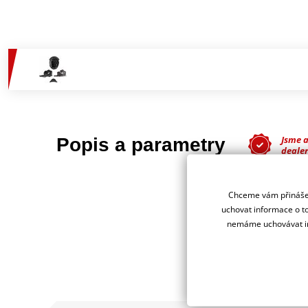
Jsme 
Popis a parametry
deale
Chceme vám přinášet
uchovat informace o to
nemáme uchovávat in