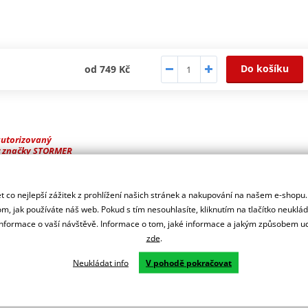
Do košíku
od 749 Kč
autorizovaný
r značky STORMER
 co nejlepší zážitek z prohlížení našich stránek a nakupování na našem e-shopu
m, jak používáte náš web. Pokud s tím nesouhlasíte, kliknutím na tlačítko neuklá
formace o vaší návštěvě. Informace o tom, jaké informace a jakým způsobem
zde
.
Neukládat info
V pohodě pokračovat