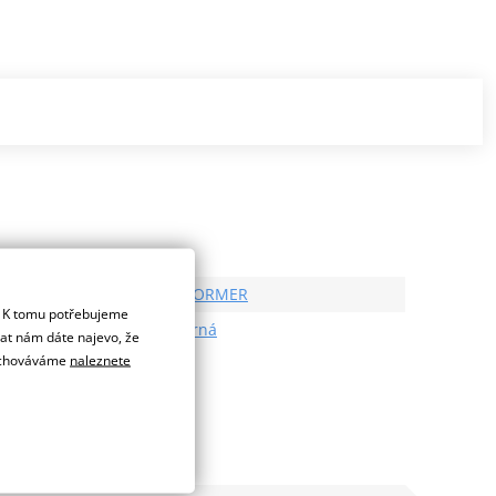
Výrobce
STORMER
. K tomu potřebujeme
Barva
černá
dat nám dáte najevo, že
 uchováváme
naleznete