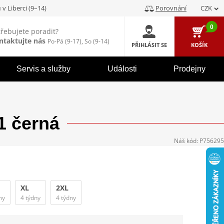
u
v Liberci (9–14)
Porovnání
CZK
0
třebujete poradit?
ntaktujte nás
Po-Pá (9-17), So (9-14)
PŘIHLÁSIT SE
KOŠÍK
Servis a služby
Události
Prodejny
1 černá
Náš kód:
P756295
XL
2XL
ny
4 týdny
4 týdny