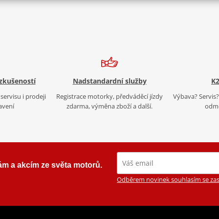
 zkušeností
Nadstandardní služby
K2
servisu i prodeji
Registrace motorky, předváděcí jízdy
Výbava? Servis? 
avení
zdarma, výměna zboží a další.
odmě
ám a akcím ze světa motorů.
Odběrem novinek souhlasím se zas