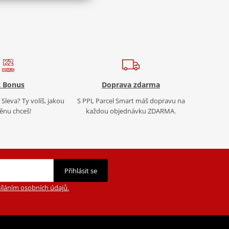
 Bonus
Doprava zdarma
Sleva? Ty volíš, jakou
S PPL Parcel Smart máš dopravu na
nu chceš!
každou objednávku ZDARMA.
Přihlásit se
íláním osobních údajů.