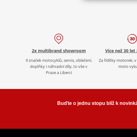
2x multibrand showroom
Více než 30 let
9 značek motocyklů, servis, oblečení,
Za řídítky motorek, v 
doplňky i náhradní díly, to vše v
moto vyb
Praze a Liberci
Buďte o jednu stopu blíž k novink