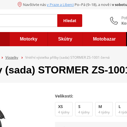
Navštivte nás
v Praze a Liberci
Po–Pá (9–18), a nově i
v sobot
Po
Hledat
Ko
Motorky
Skútry
Motobazar
Výstelky
Vnitřní výstelka přilby (sada) STORMER ZS-1001 černá
lby (sada) STORMER ZS-100
Velikosti:
XS
S
M
L
4 týdny
4 týdny
4 týdny
4 týd