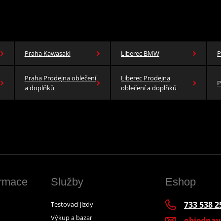
Praha Kawasaki
Liberec BMW
P
Praha Prodejna oblečení
Liberec Prodejna
P
a doplňků
oblečení a doplňků
ormace
Služby
Eshop
733 538 2
Testovací jízdy
Výkup a bazar
objedna