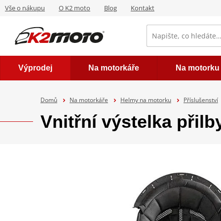
Vše o nákupu
O K2 moto
Blog
Kontakt
Výprodej
Na motorkáře
Na motorku
Domů
Na motorkáře
Helmy na motorku
Příslušenství
Vnitřní výstelka při