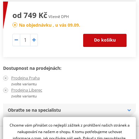
od 749 Kč
Včetně DPH
Na objednávku , u vás 09.09.
Do košíku
Dostupnost na prodejnách:
Prodejna Praha
zvolte variantu
Prodejna Liberec
zvolte variantu
Obraťte se na specialistu
Chceme vám přinášet co nejlepší zážitek z prohlížení našich stránek a
nakupování na našem e-shopu. K tomu potřebujeme uchovat
Popis a parametry
informace o tom, jak používáte náš web. Pokud s tím nesouhlasíte,