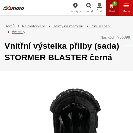
0
Prodejny
Hledat
Účet
Košík
Menu
Hledat
Domů
Na motorkáře
Helmy na motorku
Příslušenství
Výstelky
Náš kód:
P756398
Vnitřní výstelka přilby (sada)
STORMER BLASTER černá