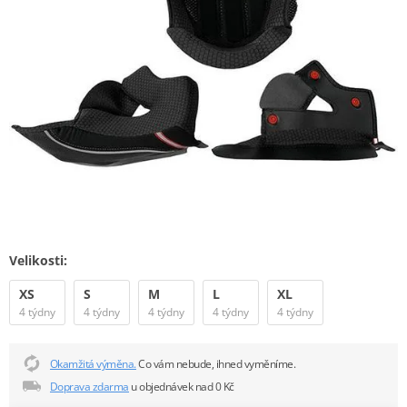
Velikosti:
XS
S
M
L
XL
4 týdny
4 týdny
4 týdny
4 týdny
4 týdny
Okamžitá výměna.
Co vám nebude, ihned vyměníme.
Doprava zdarma
u objednávek nad 0 Kč