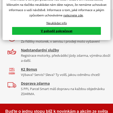
Jsme autorizovaný
kliknutím na tlačítko neukládat nám dáte najevo, že nemáme uchovávat
dealer značky STORMER
informace o vaší návštěvě. Informace o tom, jaké informace a jakým
způsobem uchováváme
naleznete zde
.
2x multibrand showroom
Výrobce
STORMER
9 značek motocyklů, servis, oblečení, doplňky i náhradní
Neukládat info
Barva
černá
díly, to vše v Praze a Liberci
V pohodě pokračovat
Více než 30 let zkušeností
Za řídítky motorek, v servisu i prodeji moto vybavení
Nadstandardní služby
Registrace motorky, předváděcí jízdy zdarma, výměna zboží
a další.
K2 Bonus
Výbava? Servis? Sleva? Ty volíš, jakou odměnu chceš!
Doprava zdarma
S PPL Parcel Smart máš dopravu na každou objednávku
ZDARMA.
Buďte o jednu stopu blíž k novinkám a akcím ze světa