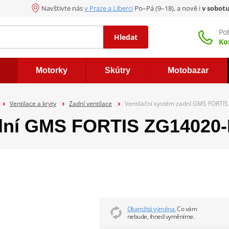
Navštivte nás
v Praze a Liberci
Po–Pá (9–18), a nově i
v sobot
Po
Hledat
Ko
Motorky
Skútry
Motobazar
Ventilace a kryty
Zadní ventilace
Ventilační systém zadní GMS FORTI
adní GMS FORTIS ZG14020
Okamžitá výměna.
Co vám
nebude, ihned vyměníme.