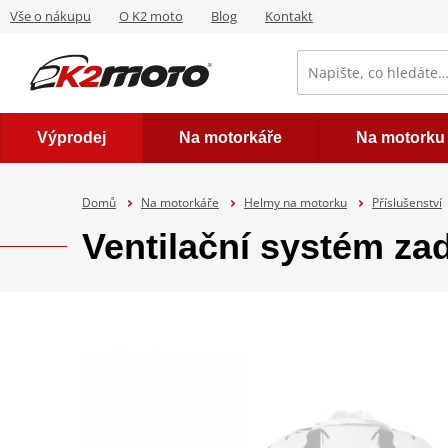
Vše o nákupu
O K2 moto
Blog
Kontakt
Výprodej
Na motorkáře
Na motorku
Domů
Na motorkáře
Helmy na motorku
Příslušenství
Ventilační systém z