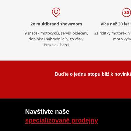
2x multibrand showroom
Více než 30 let
9 značek motocyklů, servis, oblečení,
Za řídítky motorek, v 
doplňky i náhradní díly, to vše v
moto vyb
Praze a Liberci
Buďte o jednu stopu blíž k novink
Navštivte naše
specializované prodejny