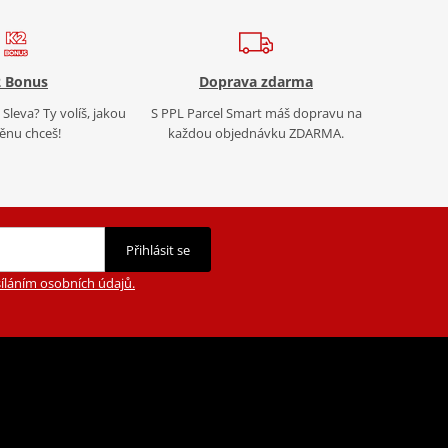
 Bonus
Doprava zdarma
Sleva? Ty volíš, jakou
S PPL Parcel Smart máš dopravu na
nu chceš!
každou objednávku ZDARMA.
Přihlásit se
íláním osobních údajů.