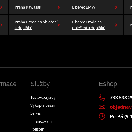
Praha Kawasaki
Liberec BMW
P
Praha Prodejna oblečení
Liberec Prodejna
P
a doplňků
oblečení a doplňků
ormace
Služby
Eshop
733 538 2
Testovací jízdy
Výkup a bazar
objedna
Servis
Po-Pá (9-
Financování
Pojištění