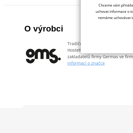
Chceme vám přinášet
uchovat informace o to
nemáme uchovávat in
O výrobci
Tradiční německá rodinná firma
Hostettler, která značku přejmen
zakladatelů firmy Germas ve firm
informací o značce