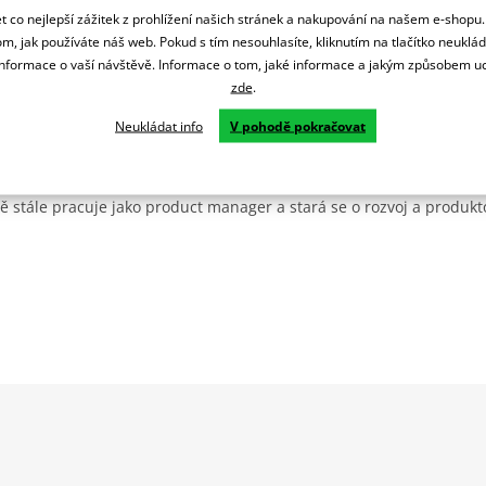
 co nejlepší zážitek z prohlížení našich stránek a nakupování na našem e-shopu
m, jak používáte náš web. Pokud s tím nesouhlasíte, kliknutím na tlačítko neuklá
formace o vaší návštěvě. Informace o tom, jaké informace a jakým způsobem
zde
.
Neukládat info
V pohodě pokračovat
, kterou možná znáte pod značkou Germas byla odkoupena švýcars
ovala na GMS a zařadila do svého portfolia oblečení. Není bez zají
ě stále pracuje jako product manager a stará se o rozvoj a produkt