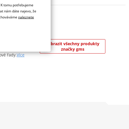
. K tomu potřebujeme
dat nám dáte najevo, že
 uchováváme
naleznete
kou firmou
Zobrazit všechny produkty
mavosti, že syn
značky gms
ové řady.
Více