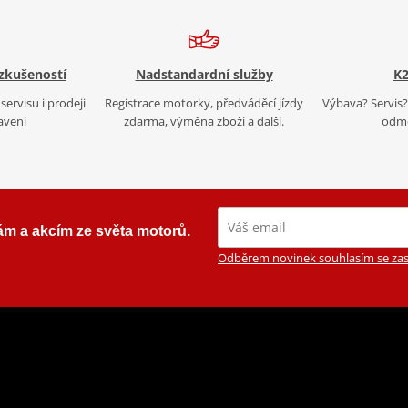
 zkušeností
Nadstandardní služby
K2
servisu i prodeji
Registrace motorky, předváděcí jízdy
Výbava? Servis? 
avení
zdarma, výměna zboží a další.
odmě
ám a akcím ze světa motorů.
Odběrem novinek souhlasím se zas