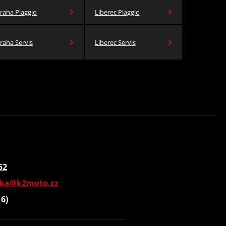
raha Piaggio
Liberec Piaggio
raha Servis
Liberec Servis
52
vka@k2moto.cz
16)