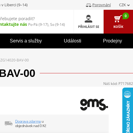
u
v Liberci (9–14)
Porovnání
CZK
0
třebujete poradit?
ntaktujte nás
Po-Pá (9-17), So (9-14)
PŘIHLÁSIT SE
KOŠÍK
Servis a služby
Události
Prodejny
S ZG14020-BAV-00
-BAV-00
Náš kód:
P717682
Doprava zdarma
u
objednávek nad 0 Kč