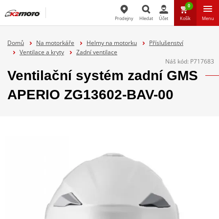
0
Prodejny
Hledat
Účet
Košík
Menu
Hledat
Domů
Na motorkáře
Helmy na motorku
Příslušenství
Ventilace a kryty
Zadní ventilace
Náš kód:
P717683
Ventilační systém zadní GMS
APERIO ZG13602-BAV-00