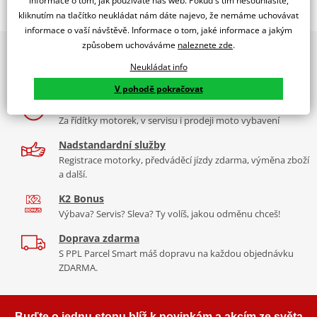
informace o tom, jak používáte náš web. Pokud s tím nesouhlasíte,
kliknutím na tlačítko neukládat nám dáte najevo, že nemáme uchovávat
Zadní ventilační systém pro helmu Fortis zajišťuje efektivní odvod
informace o vaší návštěvě. Informace o tom, jaké informace a jakým
tepla a lepší cirkulaci vzduchu při jízdě.
způsobem uchováváme
naleznete zde
.
2x multibrand showroom
Tradiční německá rodinná firma, kterou možná znáte pod značkou
9 značek motocyklů, servis, oblečení, doplňky i náhradní
Neukládat info
Tabulka velikostí
Germas byla odkoupena švýcarskou firmou Hostettler, která
díly, to vše v Praze a Liberci
V pohodě pokračovat
značku přejmenovala na GMS a zařadila do svého portfolia
Jak se změřit
Více než 30 let zkušeností
oblečení. Není bez zajímavosti, že syn zakladatelů firmy Germas ve
Co když mi to nebude
Za řídítky motorek, v servisu i prodeji moto vybavení
firmě stále pracuje jako product manager a stará se o rozvoj a
produktové řady.
Více informací o značce
Nadstandardní služby
Registrace motorky, předváděcí jízdy zdarma, výměna zboží
Zobrazit všechny produkty
značky gms
a další.
K2 Bonus
Výbava? Servis? Sleva? Ty volíš, jakou odměnu chceš!
Doprava zdarma
S PPL Parcel Smart máš dopravu na každou objednávku
ZDARMA.
Buďte o jednu stopu blíž k novinkám a akcím ze světa