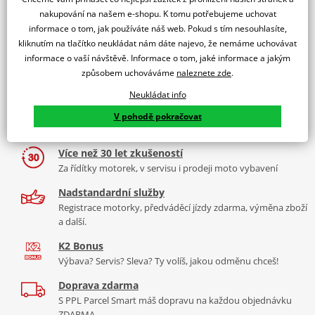
Více informací o prodejně
nakupování na našem e-shopu. K tomu potřebujeme uchovat
informace o tom, jak používáte náš web. Pokud s tím nesouhlasíte,
kliknutím na tlačítko neukládat nám dáte najevo, že nemáme uchovávat
informace o vaší návštěvě. Informace o tom, jaké informace a jakým
způsobem uchováváme
naleznete zde
.
Neukládat info
2x multibrand showroom
9 značek motocyklů, servis, oblečení, doplňky i náhradní
V pohodě pokračovat
díly, to vše v Praze a Liberci
Více než 30 let zkušeností
Za řídítky motorek, v servisu i prodeji moto vybavení
Nadstandardní služby
Registrace motorky, předváděcí jízdy zdarma, výměna zboží
a další.
K2 Bonus
Výbava? Servis? Sleva? Ty volíš, jakou odměnu chceš!
Doprava zdarma
S PPL Parcel Smart máš dopravu na každou objednávku
ZDARMA.