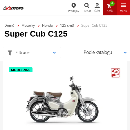
0
Prodejny
Hledat
Účet
Košík
Menu
Hledat
Domů
Motorky
Honda
125 cm3
Super Cub C125
Super Cub C125
Filtrace
MODEL 2026