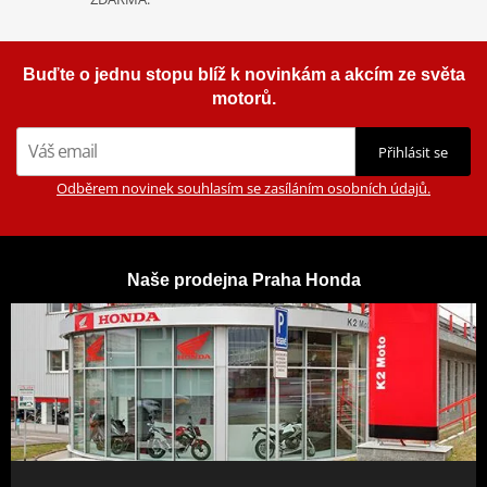
Buďte o jednu stopu blíž k novinkám a akcím ze světa
motorů.
Přihlásit se
Odběrem novinek souhlasím se zasíláním osobních údajů.
Naše prodejna Praha Honda