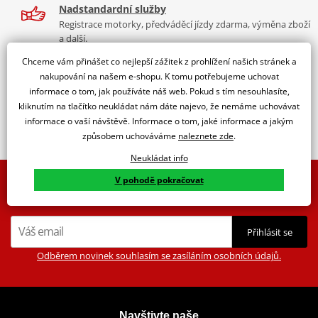
Nadstandardní služby
Registrace motorky, předváděcí jízdy zdarma, výměna zboží
a další.
Chceme vám přinášet co nejlepší zážitek z prohlížení našich stránek a
K2 Bonus
nakupování na našem e-shopu. K tomu potřebujeme uchovat
Výbava? Servis? Sleva? Ty volíš, jakou odměnu chceš!
informace o tom, jak používáte náš web. Pokud s tím nesouhlasíte,
Doprava zdarma
kliknutím na tlačítko neukládat nám dáte najevo, že nemáme uchovávat
S PPL Parcel Smart máš dopravu na každou objednávku
informace o vaší návštěvě. Informace o tom, jaké informace a jakým
ZDARMA.
způsobem uchováváme
naleznete zde
.
Neukládat info
V pohodě pokračovat
Buďte o jednu stopu blíž k novinkám a akcím ze světa
motorů.
Přihlásit se
Odběrem novinek souhlasím se zasíláním osobních údajů.
Navštivte naše