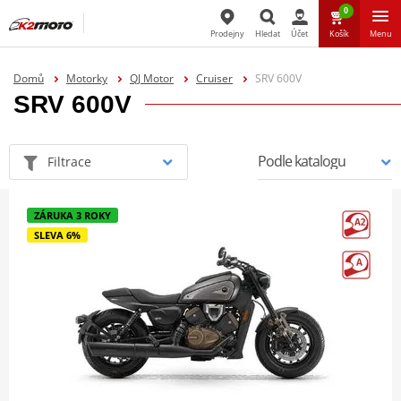
0
Prodejny
Hledat
Účet
Košík
Menu
Hledat
Domů
Motorky
QJ Motor
Cruiser
SRV 600V
SRV 600V
Filtrace
ZÁRUKA 3 ROKY
SLEVA 6%